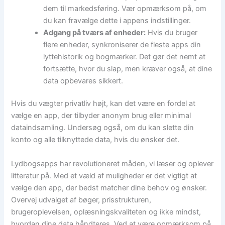
dem til markedsføring. Vær opmærksom på, om
du kan fravælge dette i appens indstillinger.
Adgang på tværs af enheder:
Hvis du bruger
flere enheder, synkroniserer de fleste apps din
lyttehistorik og bogmærker. Det gør det nemt at
fortsætte, hvor du slap, men kræver også, at dine
data opbevares sikkert.
Hvis du vægter privatliv højt, kan det være en fordel at
vælge en app, der tilbyder anonym brug eller minimal
dataindsamling. Undersøg også, om du kan slette din
konto og alle tilknyttede data, hvis du ønsker det.
Lydbogsapps har revolutioneret måden, vi læser og oplever
litteratur på. Med et væld af muligheder er det vigtigt at
vælge den app, der bedst matcher dine behov og ønsker.
Overvej udvalget af bøger, prisstrukturen,
brugeroplevelsen, oplæsningskvaliteten og ikke mindst,
hvordan dine data håndteres. Ved at være opmærksom på