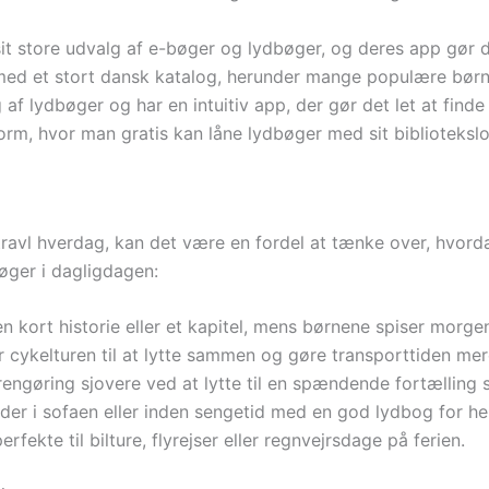
it store udvalg af e-bøger og lydbøger, og deres app gør d
 med et stort dansk katalog, herunder mange populære bør
af lydbøger og har en intuitiv app, der gør det let at finde 
orm, hvor man gratis kan låne lydbøger med sit bibliotekslo
 travl hverdag, kan det være en fordel at tænke over, hvord
dbøger i dagligdagen:
 kort historie eller et kapitel, mens børnene spiser morgen
er cykelturen til at lytte sammen og gøre transporttiden me
engøring sjovere ved at lytte til en spændende fortælling
r i sofaen eller inden sengetid med en god lydbog for hel
fekte til bilture, flyrejser eller regnvejrsdage på ferien.