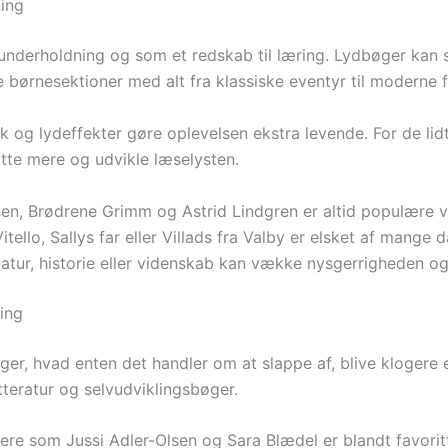
ing
underholdning og som et redskab til læring. Lydbøger kan s
børnesektioner med alt fra klassiske eventyr til moderne 
og lydeffekter gøre oplevelsen ekstra levende. For de lidt
lytte mere og udvikle læselysten.
en, Brødrene Grimm og Astrid Lindgren er altid populære v
tello, Sallys far eller Villads fra Valby er elsket af mange 
tur, historie eller videnskab kan vække nysgerrigheden og
ling
er, hvad enten det handler om at slappe af, blive klogere e
tteratur og selvudviklingsbøger.
ere som Jussi Adler-Olsen og Sara Blædel er blandt favorit