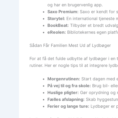
og har en brugervenlig app.
Saxo Premium:
Saxo er kendt for s
Storytel:
En international tjeneste
BookBeat:
Tilbyder et bredt udvalg 
eReolen:
Bibliotekernes egen platf
Sådan Får Familien Mest Ud af Lydbøger
For at få det fulde udbytte af lydbøger i en
rutiner. Her er nogle tips til at integrere ly
Morgenrutinen:
Start dagen med en
På vej til og fra skole:
Brug bil- ell
Huslige pligter:
Gør oprydning og r
Fælles afslapning:
Skab hyggestunde
Ferier og lange ture:
Lydbøger er per