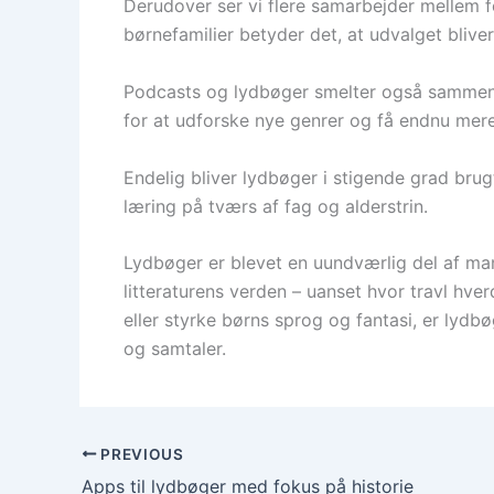
Derudover ser vi flere samarbejder mellem for
børnefamilier betyder det, at udvalget bliver
Podcasts og lydbøger smelter også sammen i 
for at udforske nye genrer og få endnu mere
Endelig bliver lydbøger i stigende grad brug
læring på tværs af fag og alderstrin.
Lydbøger er blevet en uundværlig del af man
litteraturens verden – uanset hvor travl hv
eller styrke børns sprog og fantasi, er lydb
og samtaler.
PREVIOUS
Apps til lydbøger med fokus på historie