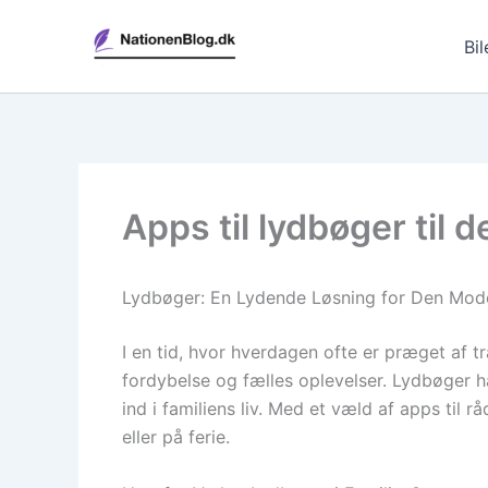
Gå
til
Bil
indholdet
Apps til lydbøger til d
Lydbøger: En Lydende Løsning for Den Mode
I en tid, hvor hverdagen ofte er præget af tra
fordybelse og fælles oplevelser. Lydbøger h
ind i familiens liv. Med et væld af apps til 
eller på ferie.