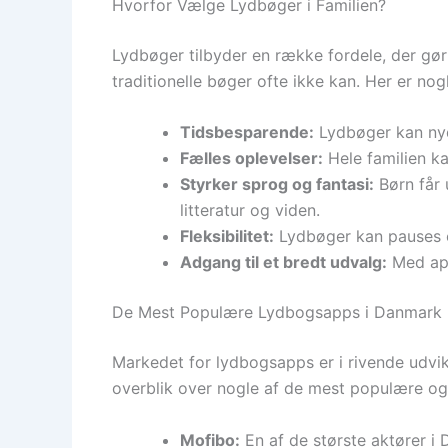
Hvorfor Vælge Lydbøger i Familien?
Lydbøger tilbyder en række fordele, der gør 
traditionelle bøger ofte ikke kan. Her er nogl
Tidsbesparende:
Lydbøger kan nyde
Fælles oplevelser:
Hele familien k
Styrker sprog og fantasi:
Børn får 
litteratur og viden.
Fleksibilitet:
Lydbøger kan pauses o
Adgang til et bredt udvalg:
Med app
De Mest Populære Lydbogsapps i Danmark
Markedet for lydbogsapps er i rivende udvikl
overblik over nogle af de mest populære o
Mofibo:
En af de største aktører i