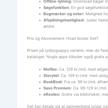
Offline-lytning:
Download bøger til 
Søgefunktion:
En god søgefunktion g
Bogmærker og noter:
Mulighed for
Afspilningshastighed:
Juster hasti
ældre.
Pris og Abonnement: Hvad Koster Det?
Prisen på lydbogsapps varierer, men de fles
kataloget. Nogle apps tilbyder også gratis p
Mofibo:
Ca. 129 kr./md. med adgang
Storytel:
Ca. 149 kr./md. med ubegr
BookBeat:
Fra ca. 99 kr./md. afhæn
Saxo Premium:
Ca. 99-129 kr./md.
eReolen:
Gratis via biblioteket, m
Det kan betale sig at sammenligne priser og 