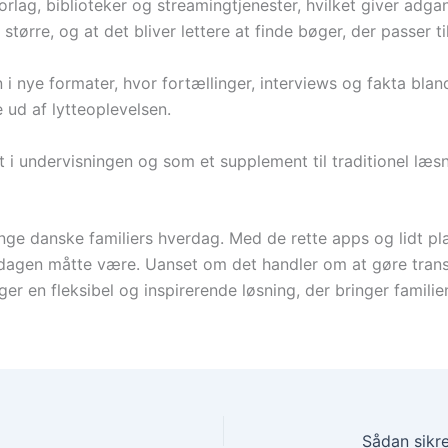
lag, biblioteker og streamingtjenester, hvilket giver adgang
 større, og at det bliver lettere at finde bøger, der passer 
nye formater, hvor fortællinger, interviews og fakta blan
 ud af lytteoplevelsen.
t i undervisningen og som et supplement til traditionel læsn
ge danske familiers hverdag. Med de rette apps og lidt pl
erdagen måtte være. Uanset om det handler om at gøre tran
øger en fleksibel og inspirerende løsning, der bringer fami