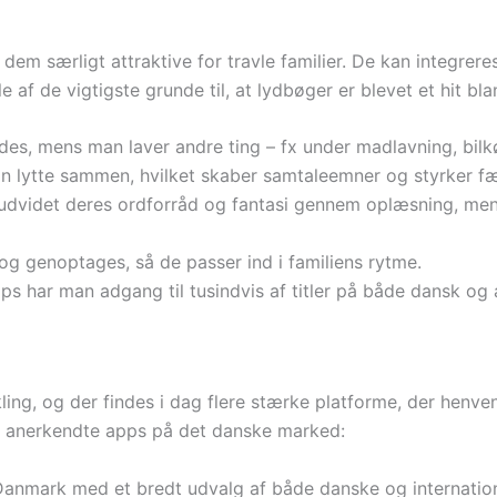
dem særligt attraktive for travle familier. De kan integre
e af de vigtigste grunde til, at lydbøger er blevet et hit bla
s, mens man laver andre ting – fx under madlavning, bilkø
an lytte sammen, hvilket skaber samtaleemner og styrker fæ
udvidet deres ordforråd og fantasi gennem oplæsning, men
g genoptages, så de passer ind i familiens rytme.
s har man adgang til tusindvis af titler på både dansk og 
ing, og der findes i dag flere stærke platforme, der henven
g anerkendte apps på det danske marked:
 Danmark med et bredt udvalg af både danske og internation