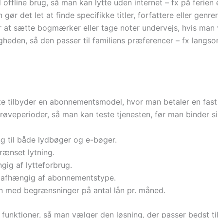
offline brug, så man kan lytte uden internet – fx på ferien 
ør det let at finde specifikke titler, forfattere eller genrer
 at sætte bogmærker eller tage noter undervejs, hvis man v
gheden, så den passer til familiens præferencer – fx langso
te tilbyder en abonnementsmodel, hvor man betaler en fast
røveperioder, så man kan teste tjenesten, før man binder si
 til både lydbøger og e-bøger.
ænset lytning.
gig af lytteforbrug.
 afhængig af abonnementstype.
en med begrænsninger på antal lån pr. måned.
funktioner, så man vælger den løsning, der passer bedst til