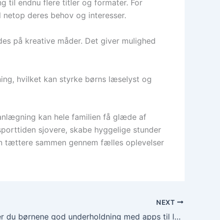
 til endnu flere titler og formater. For
til netop deres behov og interesser.
des på kreative måder. Det giver mulighed
ing, hvilket kan styrke børns læselyst og
anlægning kan hele familien få glæde af
sporttiden sjovere, skabe hyggelige stunder
lien tættere sammen gennem fælles oplevelser
NEXT
Sådan sikrer du børnene god underholdning med apps til lydbøger