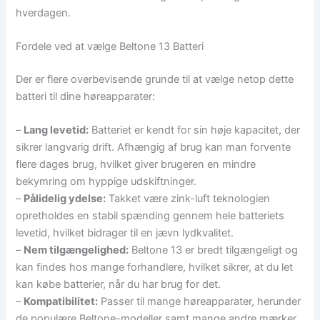
hverdagen.
Fordele ved at vælge Beltone 13 Batteri
Der er flere overbevisende grunde til at vælge netop dette
batteri til dine høreapparater:
–
Lang levetid:
Batteriet er kendt for sin høje kapacitet, der
sikrer langvarig drift. Afhængig af brug kan man forvente
flere dages brug, hvilket giver brugeren en mindre
bekymring om hyppige udskiftninger.
–
Pålidelig ydelse:
Takket være zink-luft teknologien
opretholdes en stabil spænding gennem hele batteriets
levetid, hvilket bidrager til en jævn lydkvalitet.
–
Nem tilgængelighed:
Beltone 13 er bredt tilgængeligt og
kan findes hos mange forhandlere, hvilket sikrer, at du let
kan købe batterier, når du har brug for det.
–
Kompatibilitet:
Passer til mange høreapparater, herunder
de populære Beltone-modeller samt mange andre mærker,