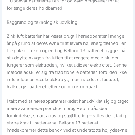
– Opbevar batterierne i en tør og kølig omgivelser for at
forlænge deres holdbarhed.
Baggrund og teknologisk udvikling
Zink-luft batterier har været brugt i høreapparater i mange
år på grund af deres evne til at levere høj energitæthed i en
lille pakke. Teknologien bag Beltone 13 batteriet bygger på
at udnytte oxygen fra luften til at reagere med zink, der
fungerer som elektroden, hvilket udløser elektricitet. Denne
metode adskiller sig fra traditionelle batterier, fordi den ikke
indeholder en væskeelektrolyt, men i stedet et faststof,
hvilket gør batteriet lettere og mere kompakt.
I takt med at høreapparatmarkedet har udviklet sig og taget
mere avancerede produkter i brug – som trådløse
forbindelser, smart apps og støjfiltrering – stilles der stadig
større krav til batterierne. Beltone 13 batteriet
imødekommer dette behov ved at understøtte høj ydeevne