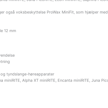
ger også voksbeskyttelse ProWax MiniFit, som hjælper med 
le 12 mm
vendelse
tning
er og tyndslange-høreapparater
a miniRITE, Alpha XT miniRITE, Encanta miniRITE, Juna Pic