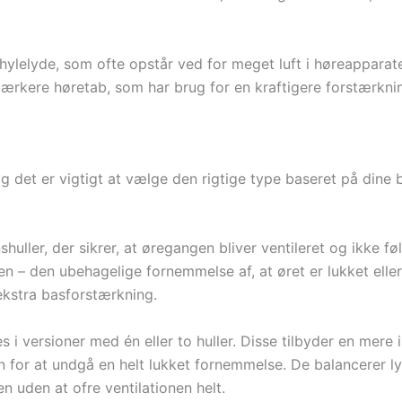
hylelyde, som ofte opstår ved for meget luft i høreappara
 stærkere høretab, som har brug for en kraftigere forstærk
og det er vigtigt at vælge den rigtige type baseret på dine
uller, der sikrer, at øregangen bliver ventileret og ikke fø
n – den ubehagelige fornemmelse af, at øret er lukket eller 
ekstra basforstærkning.
es i versioner med én eller to huller. Disse tilbyder en me
ion for at undgå en helt lukket fornemmelse. De balancerer
en uden at ofre ventilationen helt.