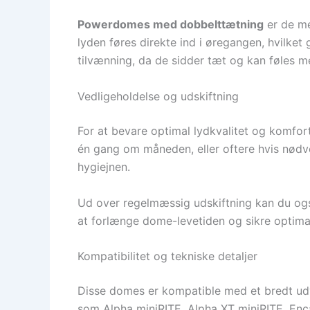
Powerdomes med dobbelttætning
er de me
lyden føres direkte ind i øregangen, hvilke
tilvænning, da de sidder tæt og kan føles m
Vedligeholdelse og udskiftning
For at bevare optimal lydkvalitet og komfor
én gang om måneden, eller oftere hvis nødv
hygiejnen.
Ud over regelmæssig udskiftning kan du ogs
at forlænge dome-levetiden og sikre optimal
Kompatibilitet og tekniske detaljer
Disse domes er kompatible med et bredt udv
som Alpha miniRITE, Alpha XT miniRITE, Enca