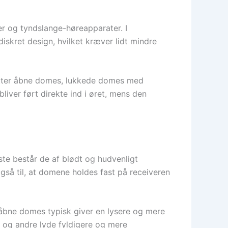
r og tyndslange-høreapparater. I
diskret design, hvilket kræver lidt mindre
atter åbne domes, lukkede domes med
iver ført direkte ind i øret, mens den
ste består de af blødt og hudvenligt
 også til, at domene holdes fast på receiveren
åbne domes typisk giver en lysere og mere
le og andre lyde fyldigere og mere