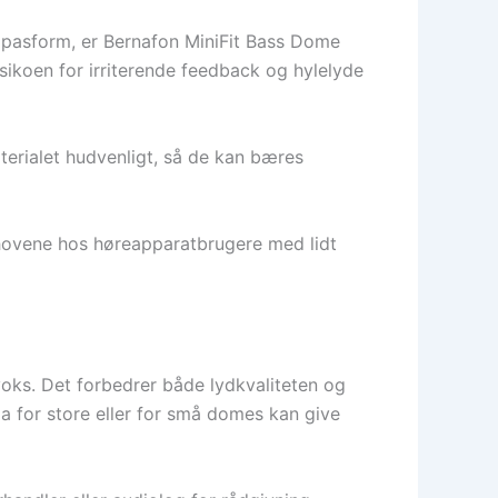
pasform, er Bernafon MiniFit Bass Dome
isikoen for irriterende feedback og hylelyde
erialet hudvenligt, så de kan bæres
ehovene hos høreapparatbrugere med lidt
evoks. Det forbedrer både lydkvaliteten og
da for store eller for små domes kan give