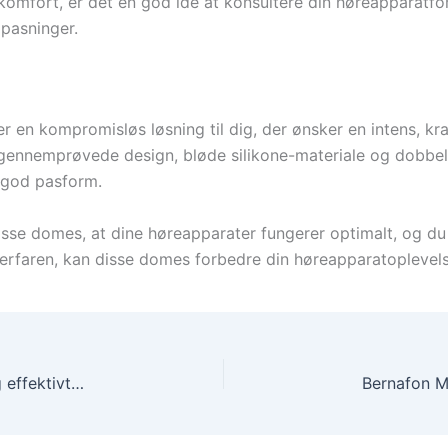
komfort, er det en god idé at konsultere din høreapparatfor
lpasninger.
 en kompromisløs løsning til dig, der ønsker en intens, kr
gennemprøvede design, bløde silikone-materiale og dobbelt
 god pasform.
sse domes, at dine høreapparater fungerer optimalt, og du 
erfaren, kan disse domes forbedre din høreapparatoplevels
Phonak CeruShield Disk voksfilter – Eksklusivt og effektivt beskyttelse