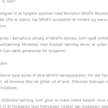
e 12 mm?
signet til at fungere sammen med Bernafon MiniFit Receive
der ofte er større, har MiniFit-produkter et mindre og mere 
ion.
ianter i Bernafons udvalg af MiniFit-domes, som også omf
ttætning. Modellen med dobbelt tætning sikrer, at lyden bl
som kan være generende for brugeren.
uble
denne type dome til dine MiniFit-høreapparater. For det før
et, så domene ikke let glider ud af øret. Silikonen bidrager
 holdbare.
 dobbelte tætning, som giver en mere intens baslyd. Hvor 
 til at forstærke lave frekvenser, hvilket gør musikken, ta