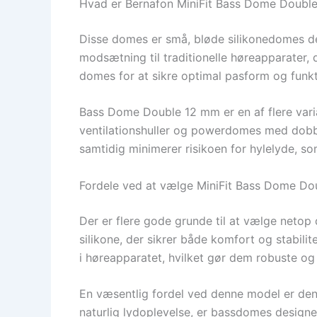
Hvad er Bernafon MiniFit Bass Dome Doubl
Disse domes er små, bløde silikonedomes de
modsætning til traditionelle høreapparater, 
domes for at sikre optimal pasform og funkt
Bass Dome Double 12 mm er en af flere var
ventilationshuller og powerdomes med dobbel
samtidig minimerer risikoen for hylelyde, 
Fordele ved at vælge MiniFit Bass Dome Do
Der er flere gode grunde til at vælge netop 
silikone, der sikrer både komfort og stabilit
i høreapparatet, hvilket gør dem robuste og
En væsentlig fordel ved denne model er den
naturlig lydoplevelse, er bassdomes designet