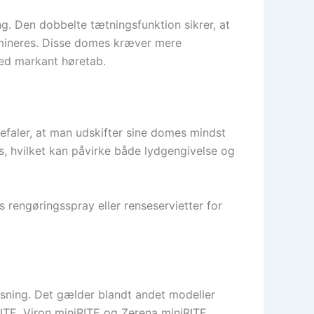
g. Den dobbelte tætningsfunktion sikrer, at
limineres. Disse domes kræver mere
med markant høretab.
efaler, at man udskifter sine domes mindst
, hvilket kan påvirke både lydgengivelse og
rengøringsspray eller renseservietter for
asning. Det gælder blandt andet modeller
ITE, Viron miniRITE og Zerena miniRITE.