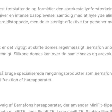
st tætsluttende og formidler den stærkeste lydforstærknin
t giver en intense basoplevelse, samtidig med at hylelyde e
ere tilstoppede, men de er særligt effektive for personer 
t er det vigtigt at skifte domes regelmæssigt. Bernafon anb
endigt. Silikone domes kan over tid samle snavs og ørevoks
å bruge specialiserede rengøringsprodukter som Bernafons 
 funktion af høreapparatet.
alg af Bernafons høreapparater, der anvender MiniFit-tilp
nta miniRITE, Juna PicoRITE, Leon miniRITE, Saphira PicoR