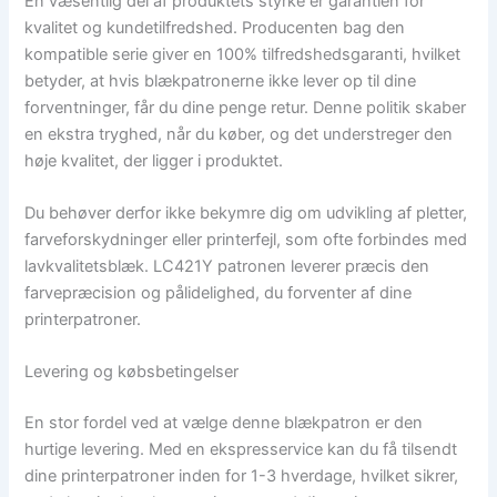
En væsentlig del af produktets styrke er garantien for
kvalitet og kundetilfredshed. Producenten bag den
kompatible serie giver en 100% tilfredshedsgaranti, hvilket
betyder, at hvis blækpatronerne ikke lever op til dine
forventninger, får du dine penge retur. Denne politik skaber
en ekstra tryghed, når du køber, og det understreger den
høje kvalitet, der ligger i produktet.
Du behøver derfor ikke bekymre dig om udvikling af pletter,
farveforskydninger eller printerfejl, som ofte forbindes med
lavkvalitetsblæk. LC421Y patronen leverer præcis den
farvepræcision og pålidelighed, du forventer af dine
printerpatroner.
Levering og købsbetingelser
En stor fordel ved at vælge denne blækpatron er den
hurtige levering. Med en ekspresservice kan du få tilsendt
dine printerpatroner inden for 1-3 hverdage, hvilket sikrer,