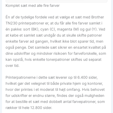
Komplet sæt med alle fire farver
Én af de tydelige fordele ved at vælge et sæt med Brother
TN230 printerpatroner er, at du får alle fire farver samlet i
én pakke: sort (BK), cyan (C), magenta (M) og gul (Y). Ved
at købe et samlet sæt undgår du at skulle skifte patroner
enkelte farver ad gangen, hvilket ikke blot sparer tid, men
også penge. Det samlede sæt sikrer en ensartet kvalitet på
dine udskrifter og mindsker risikoen for farveforskelle, som
kan opstå, hvis enkelte tonerpatroner skiftes ud separat
over tid.
Printerpatronerne i dette sæt leverer op til 6.400 sider,
hvilket gør det velegnet til både private hjem og kontorer,
hvor der printes i et moderat til højt omfang. Hvis behovet
for udskrifter er endnu større, findes der også muligheden
for at bestille et sæt med dobbelt antal farvepatroner, som
rækker til hele 12.800 sider.