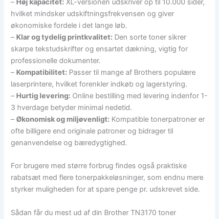
–
Høj kapacitet:
XL-versionen udskriver op til 10.000 sider,
hvilket mindsker udskiftningsfrekvensen og giver
økonomiske fordele i det lange løb.
–
Klar og tydelig printkvalitet:
Den sorte toner sikrer
skarpe tekstudskrifter og ensartet dækning, vigtig for
professionelle dokumenter.
–
Kompatibilitet:
Passer til mange af Brothers populære
laserprintere, hvilket forenkler indkøb og lagerstyring.
–
Hurtig levering:
Online bestilling med levering indenfor 1-
3 hverdage betyder minimal nedetid.
–
Økonomisk og miljøvenligt:
Kompatible tonerpatroner er
ofte billigere end originale patroner og bidrager til
genanvendelse og bæredygtighed.
For brugere med større forbrug findes også praktiske
rabatsæt med flere tonerpakkeløsninger, som endnu mere
styrker muligheden for at spare penge pr. udskrevet side.
Sådan får du mest ud af din Brother TN3170 toner