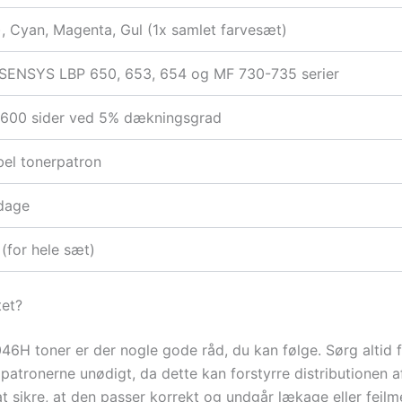
), Cyan, Magenta, Gul (1x samlet farvesæt)
-SENSYS LBP 650, 653, 654 og MF 730-735 serier
7.600 sider ved 5% dækningsgrad
el tonerpatron
dage
 (for hele sæt)
tet?
6H toner er der nogle gode råd, du kan følge. Sørg altid fo
 patronerne unødigt, da dette kan forstyrre distributionen af
at sikre, at den passer korrekt og undgår lækage eller fejlm