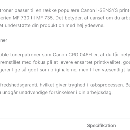
oner passer til en række populære Canon i-SENSYS print
erien MF 730 til MF 735. Det betyder, at uanset om du arbe
ttet understøtte din produktion med høj ydeevne.
oner
tible tonerpatroner som Canon CRG 046H er, at du får bety
remstillet med fokus på at levere ensartet printkvalitet, g
erer lige så godt som originalerne, men til en væsentligt la
fredshedsgaranti, hvilket giver tryghed i købsprocessen. Be
 undgår unødvendige forsinkelser i din arbejdsdag.
Specifikation