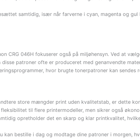
esættet samtidig, især når farverne i cyan, magenta og gul 
n CRG 046H fokuserer også på miljøhensyn. Ved at vælge 
a disse patroner ofte er produceret med genanvendte materi
eringsprogrammer, hvor brugte tonerpatroner kan sendes re
håndtere store mængder print uden kvalitetstab, er dette ko
 fleksibilitet til flere printermodeller, men sikrer også øko
idig opretholder det en skarp og klar printkvalitet, hvilke
u kan bestille i dag og modtage dine patroner i morgen, hvil