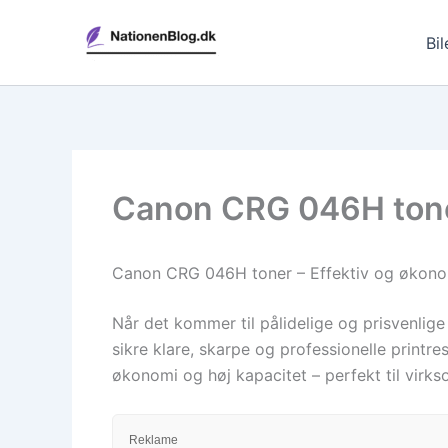
Gå
til
Bil
indholdet
Canon CRG 046H toner
Canon CRG 046H toner – Effektiv og økonomi
Når det kommer til pålidelige og prisvenlige
sikre klare, skarpe og professionelle print
økonomi og høj kapacitet – perfekt til virk
Reklame