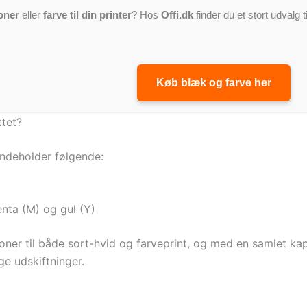
oner
eller
farve til din printer
? Hos
Offi.dk
finder du et stort udvalg t
Køb blæk og farve her
tet?
deholder følgende:
nta (M) og gul (Y)
 toner til både sort-hvid og farveprint, og med en samlet ka
e udskiftninger.