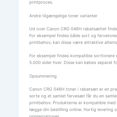
printproces.
Andre tilgængelige toner varianter
Ud over Canon CRG 046H rabatsættet findes d
For eksempel findes både sort og farvetoner
printbehov, kan disse være attraktive alterna
For eksempel findes kompatible sorttonere 
5.000 sider hver. Disse kan købes separat for 
Opsummering
Canon CRG 046H toner i rabatsæt er en prakt
sorte og et samlet farvesæt får du en samlet
printbehov. Produkterne er kompatible med 
lægge din bestilling online. Hurtig levering 
printerpatroner.