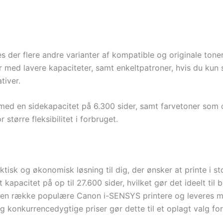
er flere andre varianter af kompatible og originale tonerpa
 med lavere kapaciteter, samt enkeltpatroner, hvis du kun s
tiver.
med en sidekapacitet på 6.300 sider, samt farvetoner som
større fleksibilitet i forbruget.
isk og økonomisk løsning til dig, der ønsker at printe i st
 kapacitet på op til 27.600 sider, hvilket gør det ideelt ti
en række populære Canon i-SENSYS printere og leveres med
og konkurrencedygtige priser gør dette til et oplagt valg fo