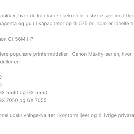
akker, hvor du kan købe blækrefiller i større sæt med fle
magenta og gul) i kapaciteter op til 575 ml, som er ideelle ti
non GI-56M til?
ere populære printermodeller i Canon Maxify-serien, hvor 
eller er:
0
0
 GX 5540 og GX 5550
 GX 7050 og GX 7055
ssionel udskrivningskvalitet i kontormiljøer og til ivrige p