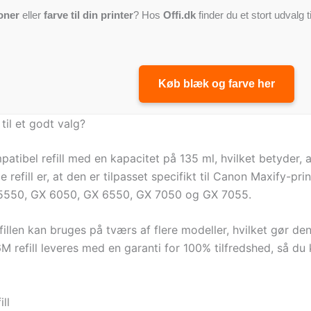
oner
eller
farve til din printer
? Hos
Offi.dk
finder du et stort udvalg t
Køb blæk og farve her
il et godt valg?
tibel refill med en kapacitet på 135 ml, hvilket betyder, 
pe refill er, at den er tilpasset specifikt til Canon Maxify
5550, GX 6050, GX 6550, GX 7050 og GX 7055.
fillen kan bruges på tværs af flere modeller, hvilket gør 
M refill leveres med en garanti for 100% tilfredshed, så du 
ll