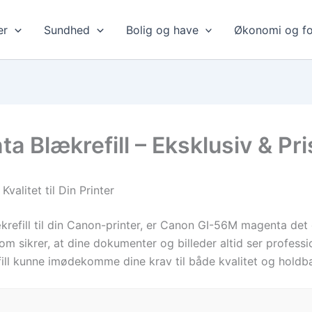
er
Sundhed
Bolig og have
Økonomi og fo
Blækrefill – Eksklusiv & Pris
alitet til Din Printer
efill til din Canon-printer, er Canon GI-56M magenta det o
om sikrer, at dine dokumenter og billeder altid ser profess
refill kunne imødekomme dine krav til både kvalitet og holdb