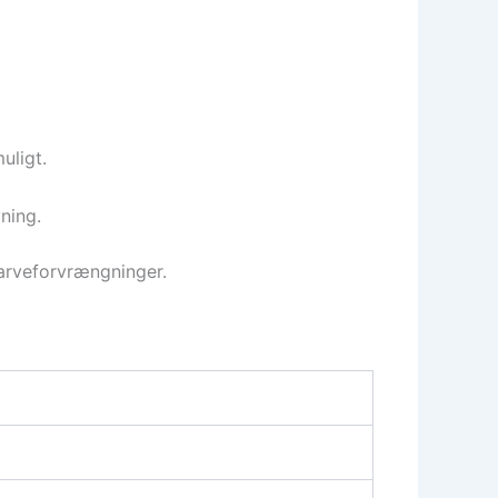
uligt.
ning.
farveforvrængninger.