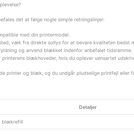
plevelse?
efales det at følge nogle simple retningslinjer:
ompatible med din printermodel.
ted, væk fra direkte sollys for at bevare kvaliteten bedst m
påfyldning og anvend blækket indenfor anbefalet tidsramme.
f printerens blækhoveder, hvis du oplever uensartet udskriv
de printer og blæk, og du undgår pludselige printfejl eller 
Detaljer
blækrefill