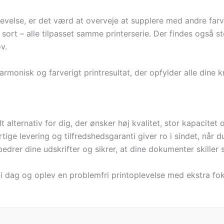
levelse, er det værd at overveje at supplere med andre far
 sort – alle tilpasset samme printerserie. Der findes også s
v.
harmonisk og farverigt printresultat, der opfylder alle dine 
 alternativ for dig, der ønsker høj kvalitet, stor kapacitet
rtige levering og tilfredshedsgaranti giver ro i sindet, når
drer dine udskrifter og sikrer, at dine dokumenter skiller s
 dag og oplev en problemfri printoplevelse med ekstra foku