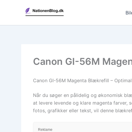
Gå
til
Bil
indholdet
Canon GI-56M Magenta 
Canon GI-56M Magenta Blækrefill – Optimal Kv
Når du søger en pålidelig og økonomisk blækr
at levere levende og klare magenta farver, s
fotos, grafikker eller tekst, vil denne blæk
Reklame