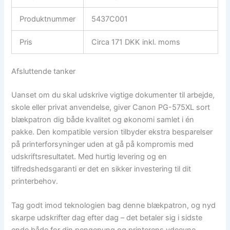
Produktnummer
5437C001
Pris
Circa 171 DKK inkl. moms
Afsluttende tanker
Uanset om du skal udskrive vigtige dokumenter til arbejde,
skole eller privat anvendelse, giver Canon PG-575XL sort
blækpatron dig både kvalitet og økonomi samlet i én
pakke. Den kompatible version tilbyder ekstra besparelser
på printerforsyninger uden at gå på kompromis med
udskriftsresultatet. Med hurtig levering og en
tilfredshedsgaranti er det en sikker investering til dit
printerbehov.
Tag godt imod teknologien bag denne blækpatron, og nyd
skarpe udskrifter dag efter dag – det betaler sig i sidste
ende både for din pengepung og printerens ydeevne.