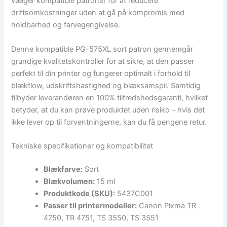
vælger kompatible patroner for at reducere
driftsomkostninger uden at gå på kompromis med
holdbarhed og farvegengivelse.
Denne kompatible PG-575XL sort patron gennemgår
grundige kvalitetskontroller for at sikre, at den passer
perfekt til din printer og fungerer optimalt i forhold til
blækflow, udskriftshastighed og blæksamspil. Samtidig
tilbyder leverandøren en 100% tilfredshedsgaranti, hvilket
betyder, at du kan prøve produktet uden risiko – hvis det
ikke lever op til forventningerne, kan du få pengene retur.
Tekniske specifikationer og kompatibilitet
Blækfarve:
Sort
Blækvolumen:
15 ml
Produktkode (SKU):
5437C001
Passer til printermodeller:
Canon Pixma TR
4750, TR 4751, TS 3550, TS 3551