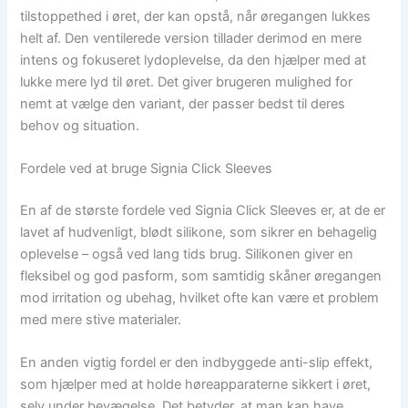
tilstoppethed i øret, der kan opstå, når øregangen lukkes
helt af. Den ventilerede version tillader derimod en mere
intens og fokuseret lydoplevelse, da den hjælper med at
lukke mere lyd til øret. Det giver brugeren mulighed for
nemt at vælge den variant, der passer bedst til deres
behov og situation.
Fordele ved at bruge Signia Click Sleeves
En af de største fordele ved Signia Click Sleeves er, at de er
lavet af hudvenligt, blødt silikone, som sikrer en behagelig
oplevelse – også ved lang tids brug. Silikonen giver en
fleksibel og god pasform, som samtidig skåner øregangen
mod irritation og ubehag, hvilket ofte kan være et problem
med mere stive materialer.
En anden vigtig fordel er den indbyggede anti-slip effekt,
som hjælper med at holde høreapparaterne sikkert i øret,
selv under bevægelse. Det betyder, at man kan have