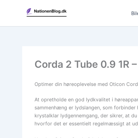
Gå
til
Bil
indholdet
Corda 2 Tube 0.9 1R – 
Optimer din høreoplevelse med Oticon Cord
At opretholde en god lydkvalitet i høreappar
sammenhæng er lydslangen, som forbinder hø
krystalklar lydgennemgang, der sikrer, at du 
hvorfor det er essentielt regelmæssigt at ud