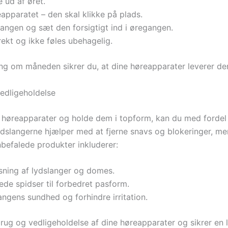
ud af øret.
apparatet – den skal klikke på plads.
angen og sæt den forsigtigt ind i øregangen.
rekt og ikke føles ubehagelig.
g om måneden sikrer du, at dine høreapparater leverer den 
vedligeholdelse
e høreapparater og holde dem i topform, kan du med fordel 
 lydslangerne hjælper med at fjerne snavs og blokeringer, m
anbefalede produkter inkluderer:
sning af lydslanger og domes.
ede spidser til forbedret pasform.
angens sundhed og forhindre irritation.
rug og vedligeholdelse af dine høreapparater og sikrer en