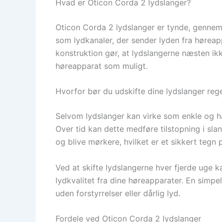
Hvad er Oticon Corda 2 lydslanger?
Oticon Corda 2 lydslanger er tynde, gennem
som lydkanaler, der sender lyden fra høreap
konstruktion gør, at lydslangerne næsten ikk
høreapparat som muligt.
Hvorfor bør du udskifte dine lydslanger re
Selvom lydslanger kan virke som enkle og hår
Over tid kan dette medføre tilstopning i sla
og blive mørkere, hvilket er et sikkert tegn 
Ved at skifte lydslangerne hver fjerde uge ka
lydkvalitet fra dine høreapparater. En simpe
uden forstyrrelser eller dårlig lyd.
Fordele ved Oticon Corda 2 lydslanger