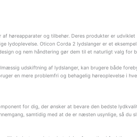
r af høreapparater og tilbehør. Deres produkter er udvikle
ige lydoplevelse. Oticon Corda 2 lydslanger er et eksempel
 design og nem håndtering gør dem til et naturligt valg for
gelmæssig udskiftning af lydslanger, kan brugere både fore
bruger en mere problemfri og behagelig høreoplevelse i hv
omponent for dig, der ønsker at bevare den bedste lydkvalit
gennemgang, samtidig med at de er næsten usynlige, så du 