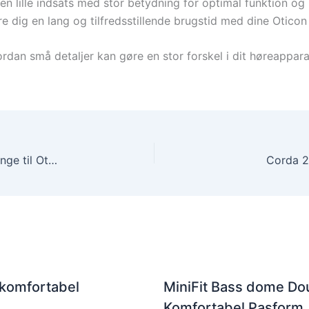
en lille indsats med stor betydning for optimal funktion o
e dig en lang og tilfredsstillende brugstid med dine Oticon
vordan små detaljer kan gøre en stor forskel i dit høreappa
Corda 2 Tube 0.9 1R – Eksklusiv og Bedste lydslange til Oticon
Corda 2
 komfortabel
MiniFit Bass dome Dou
Komfortabel Pasform