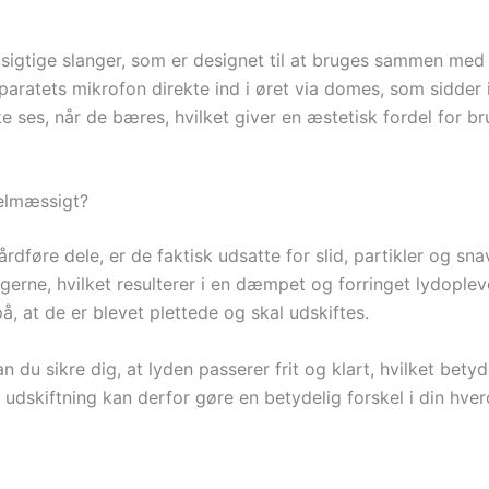
sigtige slanger, som er designet til at bruges sammen med
paratets mikrofon direkte ind i øret via domes, som sidde
e ses, når de bæres, hvilket giver en æstetisk fordel for br
gelmæssigt?
dføre dele, er de faktisk udsatte for slid, partikler og sn
ngerne, hvilket resulterer i en dæmpet og forringet lydopl
på, at de er blevet plettede og skal udskiftes.
n du sikre dig, at lyden passerer frit og klart, hvilket betyd
l udskiftning kan derfor gøre en betydelig forskel i din hv