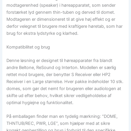
modtagerenhed (speaker) i høreapparatet, som sender
forstærket lyd gennem thin-tuben og derved til domet.
Modtageren er dimensioneret til at give høj effekt og er
derfor velegnet til brugere med kraftigere høretab, som har
brug for ekstra lydstyrke og klarhed.
Kompatibilitet og brug
Denne løsning er designet til høreapparater fra blandt
andre Beltone, ReSound og Interton. Modellen er særlig
rettet mod brugere, der benytter S Receiver eller HP2
Receiver i en Large størrelse. Hver pakke indeholder 10 stk.
domes, som gør det nemt for brugeren eller audiologen at
skifte ud efter behov, hvilket sikrer vedligeholdelse af
optimal hygiejne og funktionalitet.
På emballagen finder man en tydelig mærkning: “DOME,
THNTUB/REC, PWR, LGE”, som hjælper med at sikre
korrekt genbestilling og brug i forhold til den specifikke