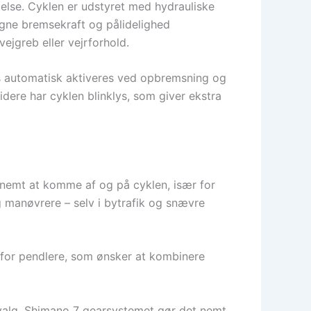
else. Cyklen er udstyret med hydrauliske
gne bremsekraft og pålidelighed
ejgreb eller vejrforhold.
ys automatisk aktiveres ved opbremsning og
idere har cyklen blinklys, som giver ekstra
t nemt at komme af og på cyklen, især for
 manøvrere – selv i bytrafik og snævre
l for pendlere, som ønsker at kombinere
rvalg. Shimano 7 gearsystemet gør det nemt