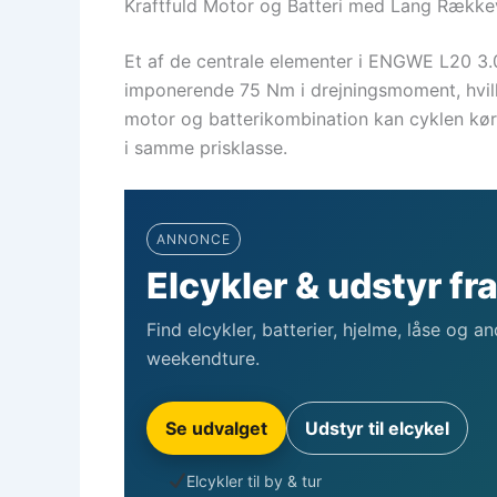
Kraftfuld Motor og Batteri med Lang Række
Et af de centrale elementer i ENGWE L20 3.0
imponerende 75 Nm i drejningsmoment, hvilke
motor og batterikombination kan cyklen kør
i samme prisklasse.
ANNONCE
Elcykler & udstyr fr
Find elcykler, batterier, hjelme, låse og a
weekendture.
Se udvalget
Udstyr til elcykel
Elcykler til by & tur