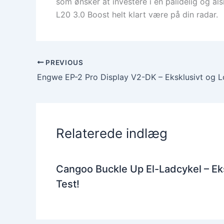
som ønsker at investere i en pålidelig og al
L20 3.0 Boost helt klart være på din radar.
PREVIOUS
Relaterede indlæg
Cangoo Buckle Up El-Ladcykel – Eks
Test!