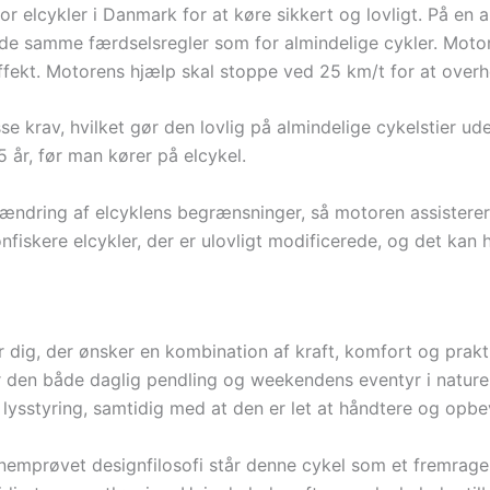
or elcykler i Danmark for at køre sikkert og lovligt. På en 
 samme færdselsregler som for almindelige cykler. Motore
fekt. Motorens hjælp skal stoppe ved 25 km/t for at overh
se krav, hvilket gør den lovlig på almindelige cykelstier ud
5 år, før man kører på elcykel.
er ændring af elcyklens begrænsninger, så motoren assisterer
onfiskere elcykler, der er ulovligt modificerede, og det kan
 dig, der ønsker en kombination af kraft, komfort og prakti
r den både daglig pendling og weekendens eventyr i nature
 lysstyring, samtidig med at den er let at håndtere og opbe
emprøvet designfilosofi står denne cykel som et fremragen