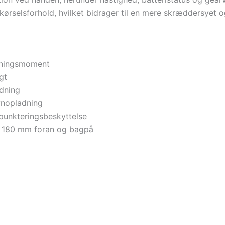
kørselsforhold, hvilket bidrager til en mere skræddersyet 
jningsmoment
gt
adning
ynopladning
unkteringsbeskyttelse
r 180 mm foran og bagpå