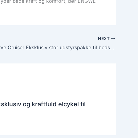
 tilbyder både kraft og komfort, bør ENGWE
NEXT
Mobike Curve Cruiser Eksklusiv stor udstyrspakke til bedste pris
usiv og kraftfuld elcykel til