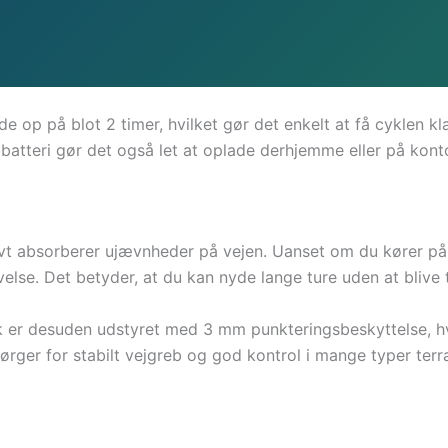
 op på blot 2 timer, hvilket gør det enkelt at få cyklen klar
 batteri gør det også let at oplade derhjemme eller på kont
ivt absorberer ujævnheder på vejen. Uanset om du kører på as
lse. Det betyder, at du kan nyde lange ture uden at blive tr
r desuden udstyret med 3 mm punkteringsbeskyttelse, hvil
rger for stabilt vejgreb og god kontrol i mange typer terr