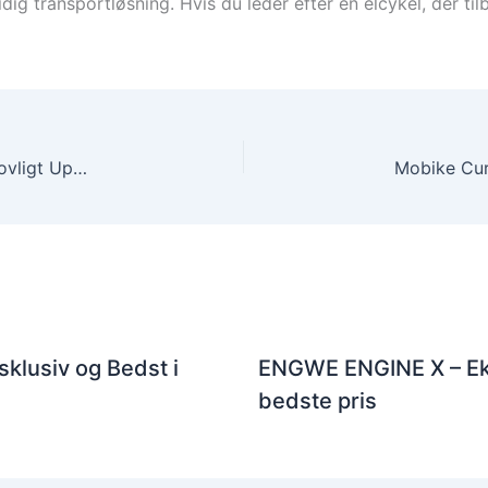
sidig transportløsning. Hvis du leder efter en elcykel, der
Engwe EP-2 Pro Display V2-DK – Eksklusivt og Lovligt Upgrade
klusiv og Bedst i
ENGWE ENGINE X – Ekskl
bedste pris