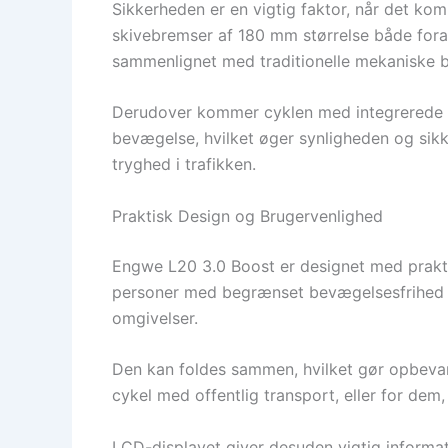
Sikkerheden er en vigtig faktor, når det ko
skivebremser af 180 mm størrelse både fora
sammenlignet med traditionelle mekaniske bre
Derudover kommer cyklen med integrerede fo
bevægelse, hvilket øger synligheden og sikke
tryghed i trafikken.
Praktisk Design og Brugervenlighed
Engwe L20 3.0 Boost er designet med praktis
personer med begrænset bevægelsesfrihed el
omgivelser.
Den kan foldes sammen, hvilket gør opbevari
cykel med offentlig transport, eller for dem
LCD-displayet giver desuden vigtig informa