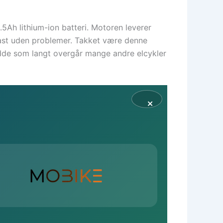
5Ah lithium-ion batteri. Motoren leverer
 last uden problemer. Takket være denne
idde som langt overgår mange andre elcykler
×