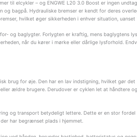
mmer til elcykler – og ENGWE L20 3.0 Boost er ingen undtag
n og bagpå. Hydrauliske bremser er kendt for deres overle
mser, hvilket øger sikkerheden i enhver situation, uanset v
r- og baglygter. Forlygten er kraftig, mens baglygtens l
rheden, når du kører i mørke eller dårlige lysforhold. Endv
k brug for øje. Den har en lav indstigning, hvilket gør de
ler ældre brugere. Derudover er cyklen let at håndtere og
ng og transport betydeligt lettere. Dette er en stor forde
, der har begrænset plads i hjemmet.
tion ved hånden, herunder hastighed, batteristatus og gea