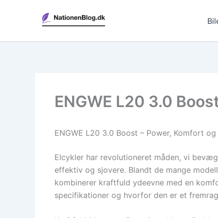
Gå
til
Bil
indholdet
ENGWE L20 3.0 Boost 
ENGWE L20 3.0 Boost – Power, Komfort og L
Elcykler har revolutioneret måden, vi bevæge
effektiv og sjovere. Blandt de mange modell
kombinerer kraftfuld ydeevne med en komfor
specifikationer og hvorfor den er et fremra