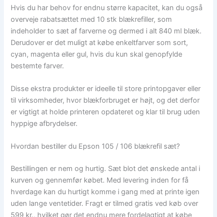
Hvis du har behov for endnu større kapacitet, kan du også
overveje rabatsættet med 10 stk blækrefiller, som
indeholder to sæt af farverne og dermed i alt 840 ml blæk.
Derudover er det muligt at købe enkeltfarver som sort,
cyan, magenta eller gul, hvis du kun skal genopfylde
bestemte farver.
Disse ekstra produkter er ideelle til store printopgaver eller
til virksomheder, hvor blækforbruget er højt, og det derfor
er vigtigt at holde printeren opdateret og klar til brug uden
hyppige afbrydelser.
Hvordan bestiller du Epson 105 / 106 blækrefil sæt?
Bestillingen er nem og hurtig. Sæt blot det ønskede antal i
kurven og gennemfør købet. Med levering inden for få
hverdage kan du hurtigt komme i gang med at printe igen
uden lange ventetider. Fragt er tilmed gratis ved køb over
599 kr., hvilket gør det endnu mere fordelagtigt at købe