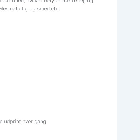
patronen, hvilket betyder færre fejl og
les naturlig og smertefri.
le udprint hver gang.