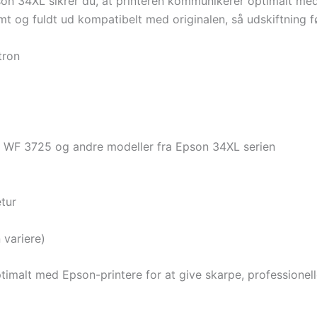
n 34XL sikrer du, at printeren kommunikerer optimalt med 
t og fuldt ud kompatibelt med originalen, så udskiftning fø
tron
WF 3725 og andre modeller fra Epson 34XL serien
tur
 variere)
ptimalt med Epson-printere for at give skarpe, professionel