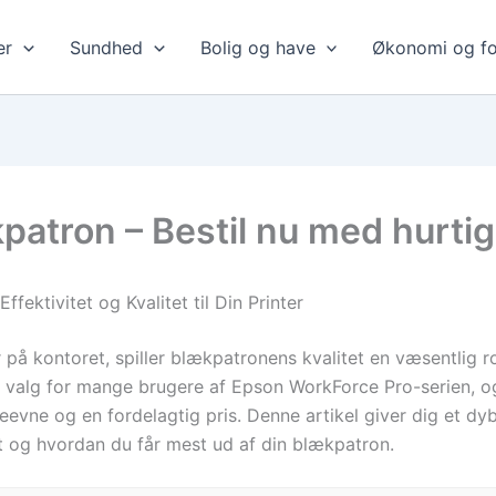
er
Sundhed
Bolig og have
Økonomi og fo
atron – Bestil nu med hurtig
ektivitet og Kvalitet til Din Printer
r på kontoret, spiller blækpatronens kvalitet en væsentlig r
valg for mange brugere af Epson WorkForce Pro-serien, og
evne og en fordelagtig pris. Denne artikel giver dig et d
t og hvordan du får mest ud af din blækpatron.