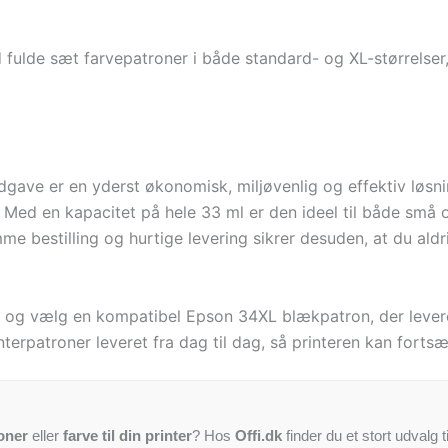
ulde sæt farvepatroner i både standard- og XL-størrelser, 
ave er en yderst økonomisk, miljøvenlig og effektiv løsning
. Med en kapacitet på hele 33 ml er den ideel til både små 
me bestilling og hurtige levering sikrer desuden, at du aldr
, og vælg en kompatibel Epson 34XL blækpatron, der leverer
interpatroner leveret fra dag til dag, så printeren kan fort
oner
eller
farve til din printer
? Hos
Offi.dk
finder du et stort udvalg t