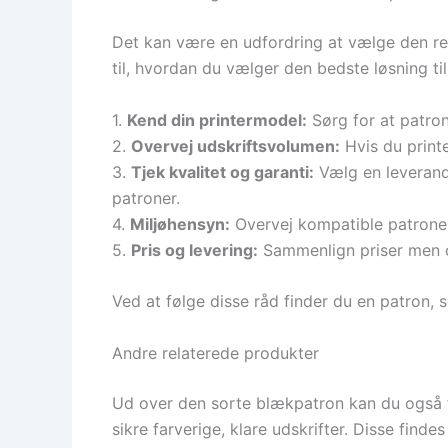
Det kan være en udfordring at vælge den ret
til, hvordan du vælger den bedste løsning til
1.
Kend din printermodel:
Sørg for at patron
2.
Overvej udskriftsvolumen:
Hvis du print
3.
Tjek kvalitet og garanti:
Vælg en leverandø
patroner.
4.
Miljøhensyn:
Overvej kompatible patroner,
5.
Pris og levering:
Sammenlign priser men og
Ved at følge disse råd finder du en patron, 
Andre relaterede produkter
Ud over den sorte blækpatron kan du også f
sikre farverige, klare udskrifter. Disse find