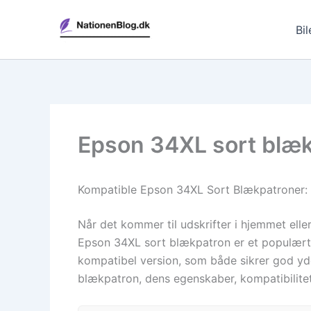
Gå
til
Bil
indholdet
Epson 34XL sort blækp
Kompatible Epson 34XL Sort Blækpatroner: Eff
Når det kommer til udskrifter i hjemmet elle
Epson 34XL sort blækpatron er et populært 
kompatibel version, som både sikrer god yde
blækpatron, dens egenskaber, kompatibilite