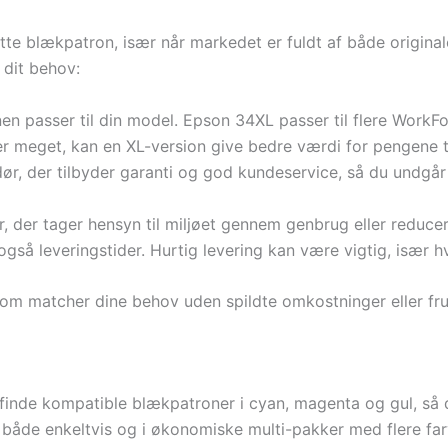
te blækpatron, især når markedet er fuldt af både original
 dit behov:
en passer til din model. Epson 34XL passer til flere WorkFo
er meget, kan en XL-version give bedre værdi for pengene 
r, der tilbyder garanti og god kundeservice, så du undgår
 der tager hensyn til miljøet gennem genbrug eller reduce
så leveringstider. Hurtig levering kan være vigtig, især h
som matcher dine behov uden spildte omkostninger eller fru
inde kompatible blækpatroner i cyan, magenta og gul, så d
es både enkeltvis og i økonomiske multi-pakker med flere far