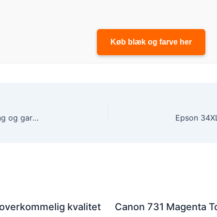
Køb blæk og farve her
HP 12A sort toner – Køb online med hurtig levering og garanti
 overkommelig kvalitet
Canon 731 Magenta To