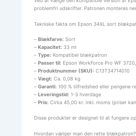
Ved at vælge den kompatible version af Epso
problemfri udskrifter. Patronen monteres nem
Tekniske fakta om Epson 34XL sort blækpa
–
Blækfarve:
Sort
–
Kapacitet:
33 ml
–
Type:
Kompatibel blækpatron
–
Passer til:
Epson WorkForce Pro WF 3720, 
–
Produktnummer (SKU):
C13T34714010
–
Vægt:
Ca. 0,08 kg
–
Garanti:
100 % tilfredshed eller pengene re
–
Leveringstid:
1-3 hverdage
–
Pris:
Cirka 45,00 kr. inkl. moms (priser kan
Disse produkter er designet til at fungere o
Hvordan vælger man den rette blækpatron?