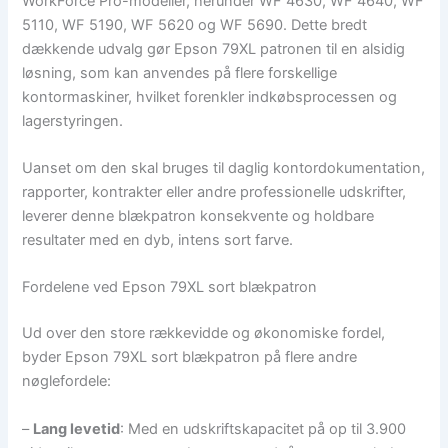
WorkForce Pro-modeller, herunder WF 4630, WF 4640, WF
5110, WF 5190, WF 5620 og WF 5690. Dette bredt
dækkende udvalg gør Epson 79XL patronen til en alsidig
løsning, som kan anvendes på flere forskellige
kontormaskiner, hvilket forenkler indkøbsprocessen og
lagerstyringen.
Uanset om den skal bruges til daglig kontordokumentation,
rapporter, kontrakter eller andre professionelle udskrifter,
leverer denne blækpatron konsekvente og holdbare
resultater med en dyb, intens sort farve.
Fordelene ved Epson 79XL sort blækpatron
Ud over den store rækkevidde og økonomiske fordel,
byder Epson 79XL sort blækpatron på flere andre
nøglefordele:
–
Lang levetid
: Med en udskriftskapacitet på op til 3.900