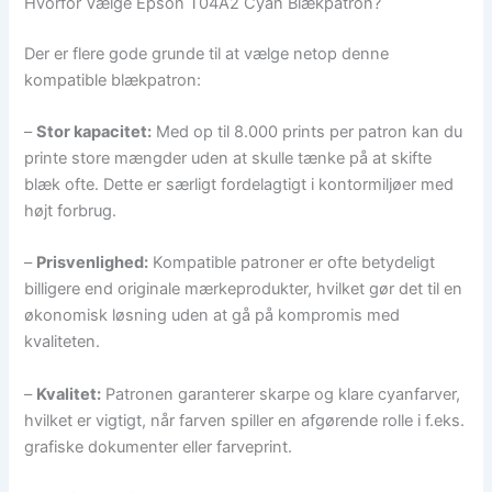
Hvorfor Vælge Epson T04A2 Cyan Blækpatron?
Der er flere gode grunde til at vælge netop denne
kompatible blækpatron:
–
Stor kapacitet:
Med op til 8.000 prints per patron kan du
printe store mængder uden at skulle tænke på at skifte
blæk ofte. Dette er særligt fordelagtigt i kontormiljøer med
højt forbrug.
–
Prisvenlighed:
Kompatible patroner er ofte betydeligt
billigere end originale mærkeprodukter, hvilket gør det til en
økonomisk løsning uden at gå på kompromis med
kvaliteten.
–
Kvalitet:
Patronen garanterer skarpe og klare cyanfarver,
hvilket er vigtigt, når farven spiller en afgørende rolle i f.eks.
grafiske dokumenter eller farveprint.