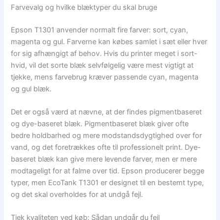
Farvevalg og hvilke blæktyper du skal bruge
Epson T1301 anvender normalt fire farver: sort, cyan,
magenta og gul. Farverne kan købes samlet i sæt eller hver
for sig afhængigt af behov. Hvis du printer meget i sort-
hvid, vil det sorte blæk selvfølgelig være mest vigtigt at
tjekke, mens farvebrug kræver passende cyan, magenta
og gul blæk.
Det er også værd at nævne, at der findes pigmentbaseret
og dye-baseret blæk. Pigmentbaseret blæk giver ofte
bedre holdbarhed og mere modstandsdygtighed over for
vand, og det foretrækkes ofte til professionelt print. Dye-
baseret blæk kan give mere levende farver, men er mere
modtageligt for at falme over tid. Epson producerer begge
typer, men EcoTank T1301 er designet til en bestemt type,
og det skal overholdes for at undgå fejl.
Tjek kvaliteten ved køb: Sådan undgår du fejl