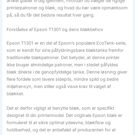
artikel guider vi dig igennem, hvordan du vælger de rigtige
printerpatroner og blæk, og hvad du bør være opmærksom
på, så du får det bedste resultat hver gang.
Forståelse af Epson T1301 og dens blækbehov
Epson T1301 er en del af Epson’s populære EcoTank-serie,
som er kendt for sine påfyldningsbare blæktanke fremfor
traditionelle blækpatroner. Det betyder, at denne printer
ikke bruger almindelige patroner, men i stedet påfyldes
blæk direkte i de genopfyldelige tanke. Denne løsning giver
flere fordele som lavere sidepris, mindre spild og bedre
miljøhensyn, men stiller også visse krav til valget af
blækket.
Det er derfor vigtigt at benytte blæk, som er specifikt
designet til din printermodel. Det originale Epson blæk er
formuleret til at sikre optimal ydeevne, blækflow og
holdbarhed, og det er anbefalet af producenten for at