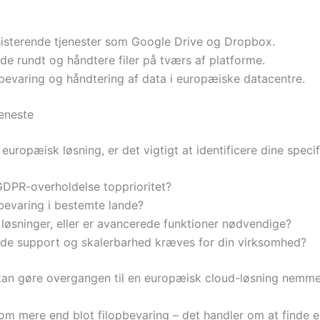
sisterende tjenester som Google Drive og Dropbox.
de rundt og håndtere filer på tværs af platforme.
bevaring og håndtering af data i europæiske datacentre.
jeneste
 europæisk løsning, er det vigtigt at identificere dine spec
GDPR-overholdelse topprioritet?
evaring i bestemte lande?
løsninger, eller er avancerede funktioner nødvendige?
e support og skalerbarhed kræves for din virksomhed?
er kan gøre overgangen til en europæisk cloud-løsning nemme
om mere end blot filopbevaring – det handler om at finde e