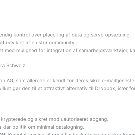
ændig kontrol over placering af data og serveropsætning.
gt udviklet af en stor community.
tet med mulighed for integration af samarbejdsværktøjer, k
fra Schweiz
ton AG, som allerede er kendt for deres sikre e-mailtjenes
ilket gør den til et attraktivt alternativ til Dropbox, især f
id krypterede og sikret mod uautoriseret adgang.
 klar politik om minimal datalogning.
PN:
Komplet løsning til privatlivsbeskyttelse og sikker kom