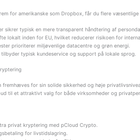
rem for amerikanske som Dropbox, får du flere væsentlige 
r sikrer typisk en mere transparent håndtering af personda
e lokalt inden for EU, hvilket reducerer risikoen for intern
er prioriterer miljøvenlige datacentre og grøn energi.
ilbyder typisk kundeservice og support på lokale sprog.
ryptering
 fremhæves for sin solide sikkerhed og høje privatlivsnive
ud til et attraktivt valg for både virksomheder og privatp
tra privat kryptering med pCloud Crypto.
betaling for livstidslagring.