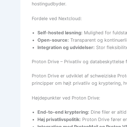
hostingudbyder.
Fordele ved Nextcloud:
Self-hosted løsning:
Mulighed for fuldst
Open-source:
Transparent og kontinuerli
Integration og udvidelser:
Stor fleksibili
Proton Drive – Privatliv og databeskyttelse 
Proton Drive er udviklet af schweiziske Pro
principper om højt privatliv og kryptering, hv
Højdepunkter ved Proton Drive:
End-to-end kryptering:
Dine filer er alt
Høj privatlivspolitik:
Proton Drive fører en
Integration med ProtonMail og Proton V