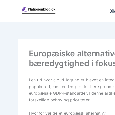
Gå
til
Bil
indholdet
Europæiske alternative
bæredygtighed i foku
I en tid hvor cloud-lagring er blevet en int
populære tjenester. Dog er der flere grunde
europæiske GDPR-standarder. I denne artike
forskellige behov og prioriteter.
Hvorfor vælge et europæisk alternativ?