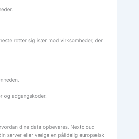
heder.
eneste retter sig især mod virksomheder, der
 enheden.
der og adgangskoder.
g hvordan dine data opbevares. Nextcloud
din server eller vælge en pålidelig europæisk