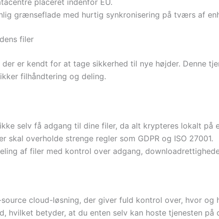
tacentre placeret indenfor EU.
lig grænseflade med hurtig synkronisering på tværs af en
dens filer
der er kendt for at tage sikkerhed til nye højder. Denne tj
ikker filhåndtering og deling.
ikke selv få adgang til dine filer, da alt krypteres lokalt på
der skal overholde strenge regler som GDPR og ISO 27001.
deling af filer med kontrol over adgang, downloadrettighe
source cloud-løsning, der giver fuld kontrol over, hvor o
d, hvilket betyder, at du enten selv kan hoste tjenesten på 