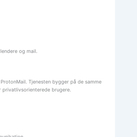
alendere og mail.
te ProtonMail. Tjenesten bygger på de samme
or privatlivsorienterede brugere.
munikation.