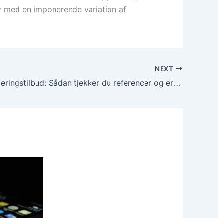
 med en imponerende variation af
NEXT
Hulmursisoleringstilbud: Sådan tjekker du referencer og erfaringer