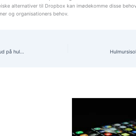
ske alternativer til Dropbox kan imødekomme disse behov
ner og organisationers behov.
Sådan opnår du de bedste resultater med dit tilbud på hulmursisolering