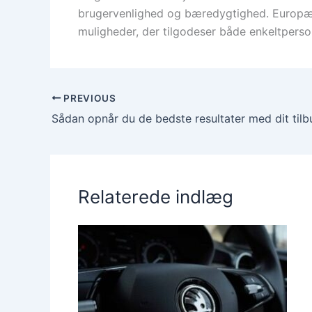
brugervenlighed og bæredygtighed. Europæi
muligheder, der tilgodeser både enkeltperso
PREVIOUS
Relaterede indlæg