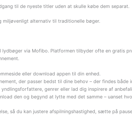
dgang til de nyeste titler uden at skulle købe dem separat.
iljøvenligt alternativ til traditionelle bøger.
l lydbøger via Mofibo. Platformen tilbyder ofte en gratis p
onnement.
mmeside eller download appen til din enhed.
ment, der passer bedst til dine behov – der findes både in
yndlingsforfattere, genrer eller lad dig inspirere af anbefal
nload den og begynd at lytte med det samme – uanset hvor
else, så du kan justere afspilningshastighed, sætte på pause