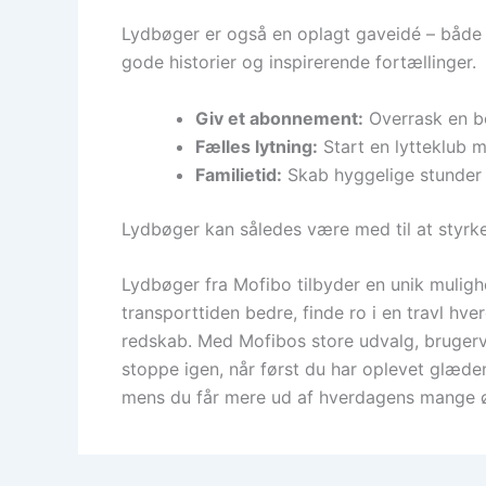
Lydbøger er også en oplagt gaveidé – både ti
gode historier og inspirerende fortællinger.
Giv et abonnement:
Overrask en bo
Fælles lytning:
Start en lytteklub 
Familietid:
Skab hyggelige stunder m
Lydbøger kan således være med til at styrke
Lydbøger fra Mofibo tilbyder en unik mulig
transporttiden bedre, finde ro i en travl hve
redskab. Med Mofibos store udvalg, bruger
stoppe igen, når først du har oplevet glæden
mens du får mere ud af hverdagens mange ø