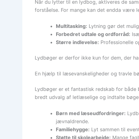
Når du lytter til en lydbog, aktiveres de sa
forståelse. For mange kan det endda være l
Multitasking:
Lytning gør det muligt
Forbedret udtale og ordforråd:
Isæ
Større indlevelse:
Professionelle o
Lydbøger er derfor ikke kun for dem, der har
En hjælp til læsevanskeligheder og travle bø
Lydbøger er et fantastisk redskab for både
bredt udvalg af letlæselige og indtalte bøger
Børn med læseudfordringer:
Lydbø
jævnaldrende.
Familiehygge:
Lyt sammen til eventy
Støtte til skolearbejde:
Mange fagbø