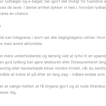
or lydbøger og e-bøger, har gjort det muligt for tusindvi
 hvad de laver. I denne artikel dykker vi ned i, hvordan lyd
velse en chance.
g
de kan integreres i stort set alle dagligdagens rutiner. Hvor
s med andre aktiviteter.
n mere underholdende og lærerig ved at lytte til en spænd
en god lydbog kan gøre løbeturen eller fitnesscenteret lan
ning eller havearbejde bliver mindre trivielt, når du samtid
åde at koble af på efter en lang dag – måske endda som en
er at vælge mellem at få tingene gjort og at nyde litteratur.
asser dig.