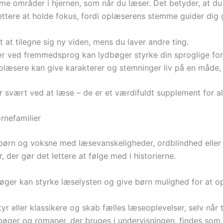
mme områder i hjernen, som når du læser. Det betyder, at du
ettere at holde fokus, fordi oplæserens stemme guider dig
 at tilegne sig ny viden, mens du laver andre ting.
r ved fremmedsprog kan lydbøger styrke din sproglige for
plæsere kan give karakterer og stemninger liv på en måde,
 svært ved at læse – de er et værdifuldt supplement for al
rnefamilier
 børn og voksne med læsevanskeligheder, ordblindhed eller
, der gør det lettere at følge med i historierne.
ger kan styrke læselysten og give børn mulighed for at o
r eller klassikere og skab fælles læseoplevelser, selv når 
ger og romaner, der bruges i undervisningen, findes som