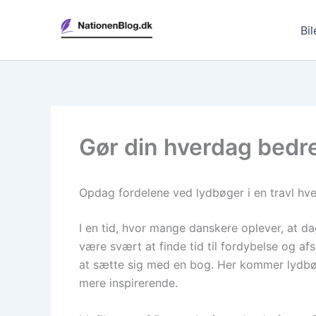
Gå
til
Bil
indholdet
Gør din hverdag bedr
Opdag fordelene ved lydbøger i en travl hv
I en tid, hvor mange danskere oplever, at dage
være svært at finde tid til fordybelse og 
at sætte sig med en bog. Her kommer lydbøg
mere inspirerende.