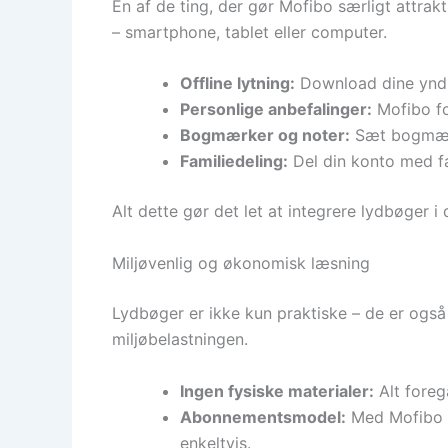
En af de ting, der gør Mofibo særligt attra
– smartphone, tablet eller computer.
Offline lytning:
Download dine yndlin
Personlige anbefalinger:
Mofibo for
Bogmærker og noter:
Sæt bogmærke
Familiedeling:
Del din konto med fa
Alt dette gør det let at integrere lydbøger i
Miljøvenlig og økonomisk læsning
Lydbøger er ikke kun praktiske – de er også 
miljøbelastningen.
Ingen fysiske materialer:
Alt foregå
Abonnementsmodel:
Med Mofibo få
enkeltvis.