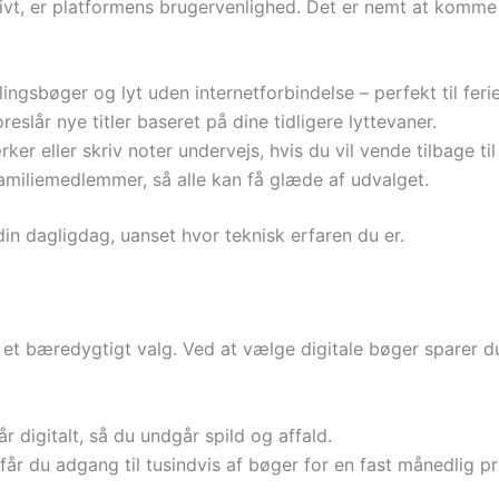
ktivt, er platformens brugervenlighed. Det er nemt at komme
gsbøger og lyt uden internetforbindelse – perfekt til feri
eslår nye titler baseret på dine tidligere lyttevaner.
r eller skriv noter undervejs, hvis du vil vende tilbage til
miliemedlemmer, så alle kan få glæde af udvalget.
 din dagligdag, uanset hvor teknisk erfaren du er.
et bæredygtigt valg. Ved at vælge digitale bøger sparer du
r digitalt, så du undgår spild og affald.
r du adgang til tusindvis af bøger for en fast månedlig pri