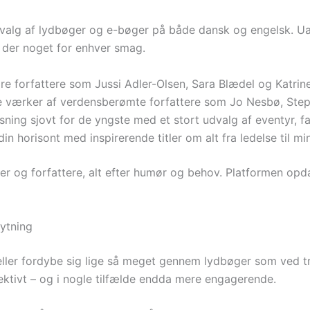
valg af lydbøger og e-bøger på både dansk og engelsk. Uans
er der noget for enhver smag.
e forfattere som Jussi Adler-Olsen, Sara Blædel og Katrin
te værker af verdensberømte forfattere som Jo Nesbø, Step
ning sjovt for de yngste med et stort udvalg af eventyr, fa
in horisont med inspirerende titler om alt fra ledelse til mi
 og forfattere, alt efter humør og behov. Platformen opdat
ytning
eller fordybe sig lige så meget gennem lydbøger som ved tr
fektivt – og i nogle tilfælde endda mere engagerende.