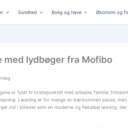
er
Sundhed
Bolig og have
Økonomi og fo
e med lydbøger fra Mofibo
erdag
ne er fyldt til bristepunktet med arbejde, familie, fritidsin
afslapning. Læsning er for mange en kærkommen pause, men 
er ind i billedet som en moderne og fleksibel løsning, d