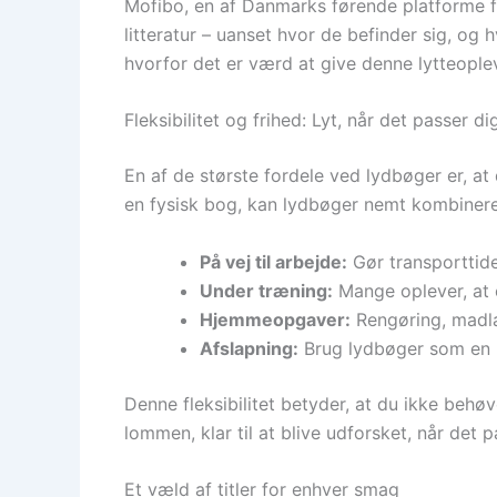
Mofibo, en af Danmarks førende platforme f
litteratur – uanset hvor de befinder sig, og
hvorfor det er værd at give denne lytteople
Fleksibilitet og frihed: Lyt, når det passer di
En af de største fordele ved lydbøger er, at 
en fysisk bog, kan lydbøger nemt kombinere
På vej til arbejde:
Gør transporttide
Under træning:
Mange oplever, at 
Hjemmeopgaver:
Rengøring, madlav
Afslapning:
Brug lydbøger som en m
Denne fleksibilitet betyder, at du ikke behøv
lommen, klar til at blive udforsket, når det p
Et væld af titler for enhver smag