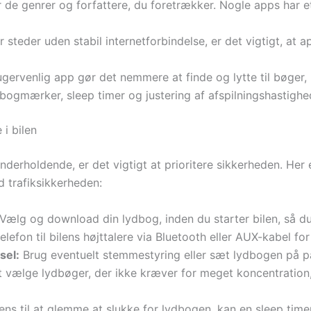
de genrer og forfattere, du foretrækker. Nogle apps har et
 steder uden stabil internetforbindelse, er det vigtigt, at
ugervenlig app gør det nemmere at finde og lytte til bøger,
ogmærker, sleep timer og justering af afspilningshastighe
 i bilen
rholdende, er det vigtigt at prioritere sikkerheden. Her e
 trafiksikkerheden:
Vælg og download din lydbog, inden du starter bilen, så du 
telefon til bilens højttalere via Bluetooth eller AUX-kabel for
sel:
Brug eventuelt stemmestyring eller sæt lydbogen på pa
 vælge lydbøger, der ikke kræver for meget koncentration, i
ns til at glemme at slukke for lydbogen, kan en sleep time