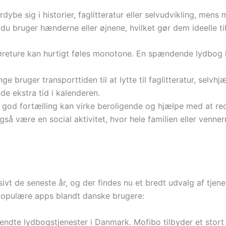
dybe sig i historier, faglitteratur eller selvudvikling, mens
du bruger hænderne eller øjnene, hvilket gør dem ideelle til
eture kan hurtigt føles monotone. En spændende lydbog kan
e bruger transporttiden til at lytte til faglitteratur, selvh
nde ekstra tid i kalenderen.
god fortælling kan virke beroligende og hjælpe med at redu
å være en social aktivitet, hvor hele familien eller venner
t de seneste år, og der findes nu et bredt udvalg af tjenest
populære apps blandt danske brugere:
endte lydbogstjenester i Danmark. Mofibo tilbyder et stort