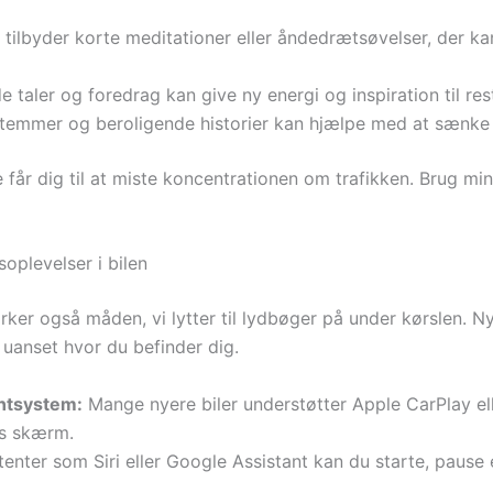
ilbyder korte meditationer eller åndedrætsøvelser, der kan l
 taler og foredrag kan give ny energi og inspiration til res
temmer og beroligende historier kan hjælpe med at sænke 
e får dig til at miste koncentrationen om trafikken. Brug m
oplevelser i bilen
irker også måden, vi lytter til lydbøger på under kørslen. 
, uanset hvor du befinder dig.
entsystem:
Mange nyere biler understøtter Apple CarPlay ell
ns skærm.
ter som Siri eller Google Assistant kan du starte, pause 