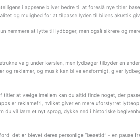
telligens i appsene bliver bedre til at foreslå nye titler bas
litet og mulighed for at tilpasse lyden til bilens akustik g
un nemmere at lytte til lydbøger, men også sikrere og mere 
retrukne valg under kørslen, men lydbøger tilbyder en and
r og reklamer, og musik kan blive ensformigt, giver lydbø
 titler at vælge imellem kan du altid finde noget, der passer 
ps er reklamefri, hvilket giver en mere uforstyrret lytteop
 du vil lære et nyt sprog, dykke ned i historiske begivenhe
 fordi det er blevet deres personlige “læsetid” – en pause 