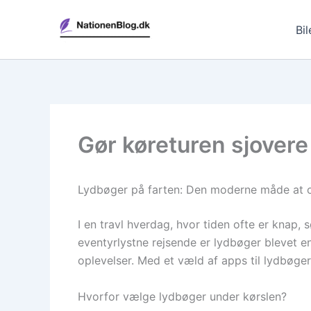
Gå
til
Bil
indholdet
Gør køreturen sjovere
Lydbøger på farten: Den moderne måde at op
I en travl hverdag, hvor tiden ofte er knap,
eventyrlystne rejsende er lydbøger blevet e
oplevelser. Med et væld af apps til lydbøge
Hvorfor vælge lydbøger under kørslen?