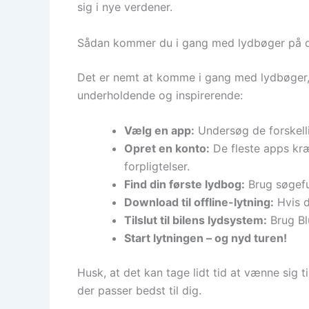
sig i nye verdener.
Sådan kommer du i gang med lydbøger på d
Det er nemt at komme i gang med lydbøger, se
underholdende og inspirerende:
Vælg en app:
Undersøg de forskell
Opret en konto:
De fleste apps kræv
forpligtelser.
Find din første lydbog:
Brug søgefun
Download til offline-lytning:
Hvis d
Tilslut til bilens lydsystem:
Brug Bl
Start lytningen – og nyd turen!
Husk, at det kan tage lidt tid at vænne sig ti
der passer bedst til dig.