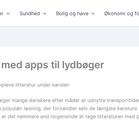
er
Sundhed
Bolig og have
Økonomi og fo
 med apps til lydbøger
leve litteratur under kørslen
 søger mange danskere efter måder at udnytte transporttiden 
n populær løsning, der forvandler selv de længste køreture
r er det nemmere end nogensinde at tage litteraturen med p