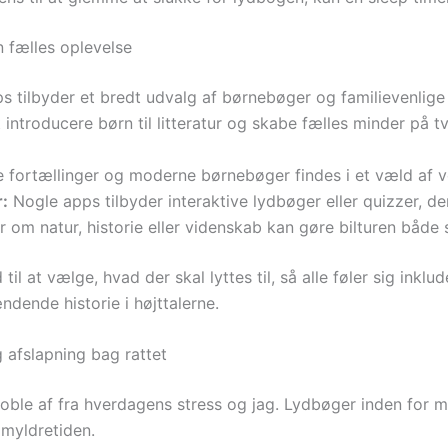
en fælles oplevelse
tilbyder et bredt udvalg af børnebøger og familievenlige ti
ntroducere børn til litteratur og skabe fælles minder på t
e fortællinger og moderne børnebøger findes i et væld af v
r:
Nogle apps tilbyder interaktive lydbøger eller quizzer, de
om natur, historie eller videnskab kan gøre bilturen både 
l at vælge, hvad der skal lyttes til, så alle føler sig inkl
ndende historie i højttalerne.
afslapning bag rattet
ble af fra hverdagens stress og jag. Lydbøger inden for mi
 myldretiden.