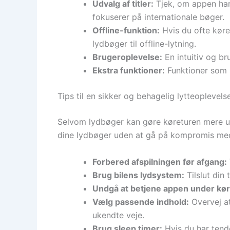
Udvalg af titler:
Tjek, om appen har 
fokuserer på internationale bøger.
Offline-funktion:
Hvis du ofte kører
lydbøger til offline-lytning.
Brugeroplevelse:
En intuitiv og br
Ekstra funktioner:
Funktioner som b
Tips til en sikker og behagelig lytteoplevelse
Selvom lydbøger kan gøre køreturen mere unde
dine lydbøger uden at gå på kompromis med
Forbered afspilningen før afgang:
Brug bilens lydsystem:
Tilslut din 
Undgå at betjene appen under kør
Vælg passende indhold:
Overvej at
ukendte veje.
Brug sleep timer:
Hvis du har tende