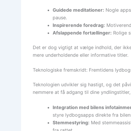
Guidede meditationer:
Nogle apps t
pause.
Inspirerende foredrag:
Motiverende
Afslappende fortællinger:
Rolige s
Det er dog vigtigt at vælge indhold, der ikk
mere underholdende eller informative titler.
Teknologiske fremskridt: Fremtidens lydbogs
Teknologien udvikler sig hastigt, og det påv
nemmere at få adgang til dine yndlingstitler
Integration med bilens infotainm
styre lydbogsapps direkte fra bile
Stemmestyring:
Med stemmeassisten
fra rattet.