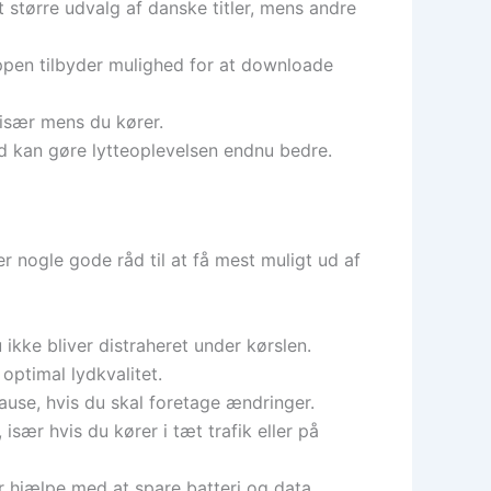
 større udvalg af danske titler, mens andre
 appen tilbyder mulighed for at downloade
 især mens du kører.
d kan gøre lytteoplevelsen endnu bedre.
r nogle gode råd til at få mest muligt ud af
ikke bliver distraheret under kørslen.
 optimal lydkvalitet.
use, hvis du skal foretage ændringer.
sær hvis du kører i tæt trafik eller på
r hjælpe med at spare batteri og data.