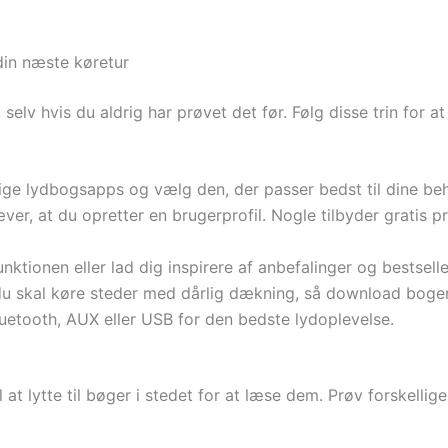
in næste køretur
lv hvis du aldrig har prøvet det før. Følg disse trin for a
ige lydbogsapps og vælg den, der passer bedst til dine be
er, at du opretter en brugerprofil. Nogle tilbyder gratis p
ktionen eller lad dig inspirere af anbefalinger og bestseller
u skal køre steder med dårlig dækning, så download boge
uetooth, AUX eller USB for den bedste lydoplevelse.
l at lytte til bøger i stedet for at læse dem. Prøv forskelli