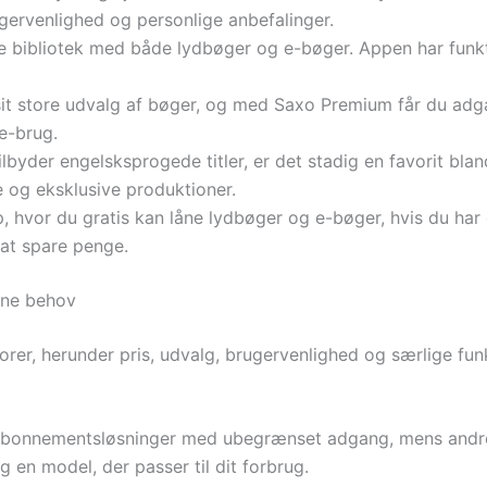
rugervenlighed og personlige anbefalinger.
e bibliotek med både lydbøger og e-bøger. Appen har funkti
it store udvalg af bøger, og med Saxo Premium får du adga
ne-brug.
byder engelsksprogede titler, er det stadig en favorit bl
re og eksklusive produktioner.
 hvor du gratis kan låne lydbøger og e-bøger, hvis du har e
 at spare penge.
ine behov
rer, herunder pris, udvalg, brugervenlighed og særlige funk
abonnementsløsninger med ubegrænset adgang, mens andre 
g en model, der passer til dit forbrug.