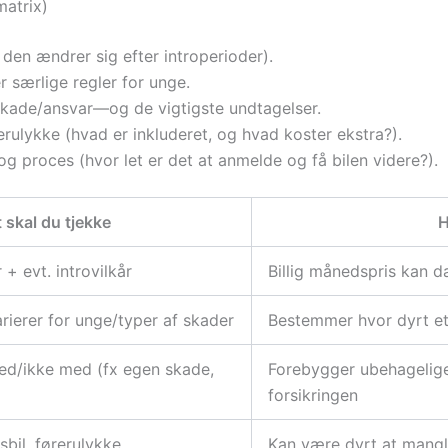
matrix)
m den ændrer sig efter introperioder).
 særlige regler for unge.
skade/ansvar—og de vigtigste undtagelser.
rerulykke (hvad er inkluderet, og hvad koster ekstra?).
og proces (hvor let er det at anmelde og få bilen videre?).
 skal du tjekke
H
 + evt. introvilkår
Billig månedspris kan d
ierer for unge/typer af skader
Bestemmer hvor dyrt et 
med/ikke med (fx egen skade,
Forebygger ubehagelige 
forsikringen
sbil, førerulykke
Kan være dyrt at mangle