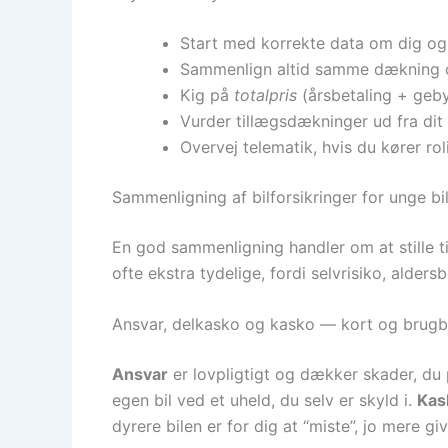
Start med korrekte data om dig og b
Sammenlign altid samme dækning og
Kig på
totalpris
(årsbetaling + gebyr
Vurder tillægsdækninger ud fra dit b
Overvej telematik, hvis du kører ro
Sammenligning af bilforsikringer for unge bi
En god sammenligning handler om at stille ti
ofte ekstra tydelige, fordi selvrisiko, alder
Ansvar, delkasko og kasko — kort og brugb
Ansvar
er lovpligtigt og dækker skader, du
egen bil ved et uheld, du selv er skyld i.
Kas
dyrere bilen er for dig at “miste”, jo mere 