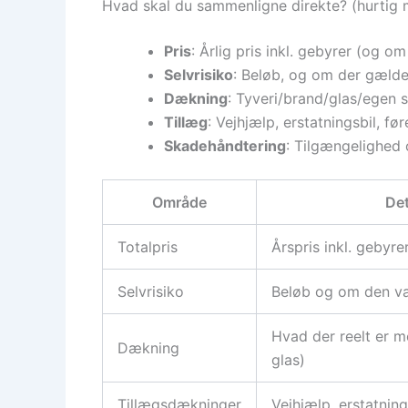
Hvad skal du sammenligne direkte? (hurtig 
Pris
: Årlig pris inkl. gebyrer (og o
Selvrisiko
: Beløb, og om der gælder
Dækning
: Tyveri/brand/glas/egen 
Tillæg
: Vejhjælp, erstatningsbil, fø
Skadehåndtering
: Tilgængelighed 
Område
Det
Totalpris
Årspris inkl. gebyrer
Selvrisiko
Beløb og om den var
Hvad der reelt er 
Dækning
glas)
Tillægsdækninger
Vejhjælp, erstatning