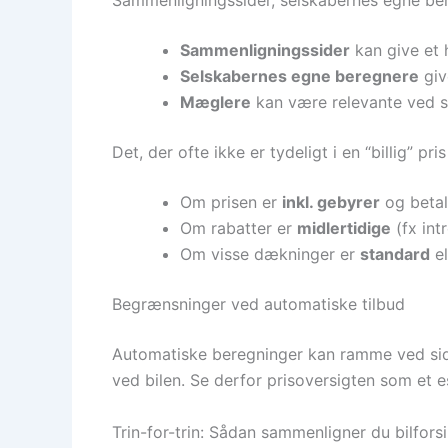
Sammenligningssider, selskabernes egne b
Sammenligningssider
kan give et h
Selskabernes egne beregnere
giv
Mæglere
kan være relevante ved sæ
Det, der ofte ikke er tydeligt i en “billig” pris
Om prisen er
inkl. gebyrer
og betal
Om rabatter er
midlertidige
(fx int
Om visse dækninger er
standard
el
Begrænsninger ved automatiske tilbud
Automatiske beregninger kan ramme ved siden 
ved bilen. Se derfor prisoversigten som et es
Trin-for-trin: Sådan sammenligner du bilforsi