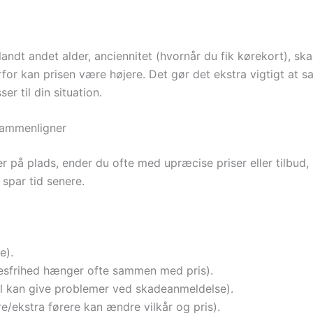
landt andet alder, anciennitet (hvornår du fik kørekort), ska
or kan prisen være højere. Det gør det ekstra vigtigt at sa
r til din situation.
 sammenligner
r på plads, ender du ofte med upræcise priser eller tilbud
 spar tid senere.
e).
esfrihed hænger ofte sammen med pris).
jl kan give problemer ved skadeanmeldelse).
e/ekstra førere kan ændre vilkår og pris).