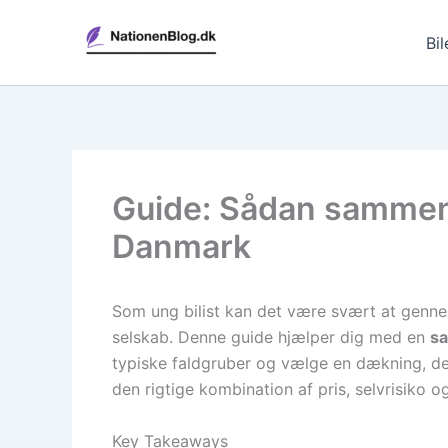
Gå
til
Bil
indholdet
Guide: Sådan sammenli
Danmark
Som ung bilist kan det være svært at gennem
selskab. Denne guide hjælper dig med en
sa
typiske faldgruber og vælge en dækning, der 
den rigtige kombination af pris, selvrisiko og
Key Takeaways