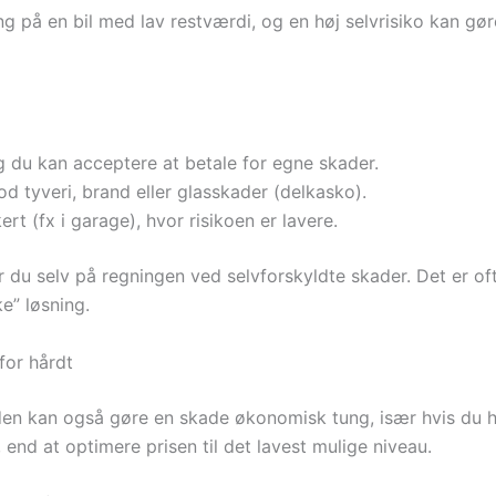
g på en bil med lav restværdi, og en høj selvrisiko kan gø
g du kan acceptere at betale for egne skader.
d tyveri, brand eller glasskader (delkasko).
kert (fx i garage), hvor risikoen er lavere.
u selv på regningen ved selvforskyldte skader. Det er ofte
e” løsning.
for hårdt
en kan også gøre en skade økonomisk tung, især hvis du ha
 end at optimere prisen til det lavest mulige niveau.