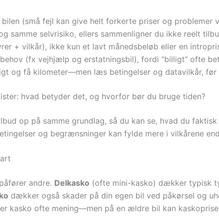
ilen (små fejl kan give helt forkerte priser og problemer 
 samme selvrisiko, ellers sammenligner du ikke reelt tilb
er + vilkår), ikke kun et lavt månedsbeløb eller en intropri
ehov (fx vejhjælp og erstatningsbil), fordi “billigt” ofte be
ligt og få kilometer—men læs betingelser og datavilkår, før 
lister: hvad betyder det, og hvorfor bør du bruge tiden?
lbud op på samme grundlag, så du kan se, hvad du faktisk be
sbetingelser og begrænsninger kan fylde mere i vilkårene end
art
 påfører andre.
Delkasko
(ofte mini-kasko) dækker typisk ty
ko
dækker også skader på din egen bil ved påkørsel og uhel
giver kasko ofte mening—men på en ældre bil kan kaskoprise