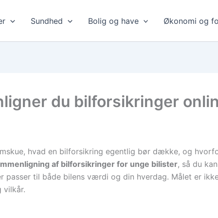
er
Sundhed
Bolig og have
Økonomi og fo
gner du bilforsikringer online
skue, hvad en bilforsikring egentlig bør dække, og hvorfor
mmenligning af bilforsikringer for unge bilister
, så du ka
passer til både bilens værdi og din hverdag. Målet er ikke 
 vilkår.