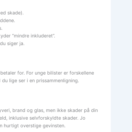
ved skade).
uddene.
s.
tyder “mindre inkluderet”.
du siger ja.
taler for. For unge bilister er forskellene
 du lige ser i en prissammenligning.
veri, brand og glas, men ikke skader på din
d, inklusive selvforskyldte skader. Jo
n hurtigt overstige gevinsten.