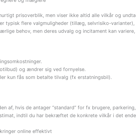
eregnere og mæglere
urtigt prisoverblik, men viser ikke altid alle vilkår og undta
er typisk flere valgmuligheder (tillæg, selvrisiko-varianter
rlige behov, men deres udvalg og incitament kan variere, s
ingsomkostninger.
rotilbud) og ændrer sig ved fornyelse.
ler kun fås som betalte tilvalg (fx erstatningsbil).
af, hvis de antager “standard” for fx brugere, parkering, 
timat, indtil du har bekræftet de konkrete vilkår i det endel
kringer online effektivt