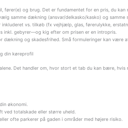
l, fører(e) og brug. Det er fundamentet for en pris, du kan
 vælg samme dækning (ansvar/delkasko/kasko) og samme selv
nkluderet vs. tilkøb (fx vejhjælp, glas, førerulykke, erstatn
s inkl. gebyrer—og kig efter om prisen er en intropris.
r dækning og skadesfrihed. Små formuleringer kan være af
 din køreprofil
alene. Det handler om, hvor stort et tab du kan bære, hvis
r din økonomi.
t ved totalskade eller større uheld.
eller ofte parkerer på gaden i områder med højere risiko.