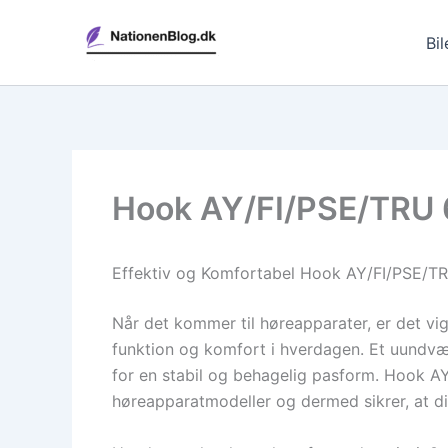
Gå
til
Bil
indholdet
Hook AY/FI/PSE/TRU 6
Effektiv og Komfortabel Hook AY/FI/PSE/TRU
Når det kommer til høreapparater, er det vi
funktion og komfort i hverdagen. Et uundvær
for en stabil og behagelig pasform. Hook AY
høreapparatmodeller og dermed sikrer, at di