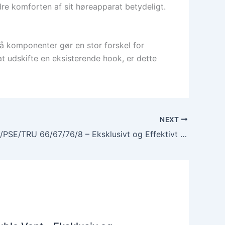
e komforten af sit høreapparat betydeligt.
å komponenter gør en stor forskel for
t udskifte en eksisterende hook, er dette
NEXT
Hook AY/FI/PSE/TRU 66/67/76/8 – Eksklusivt og Effektivt Høreapparat