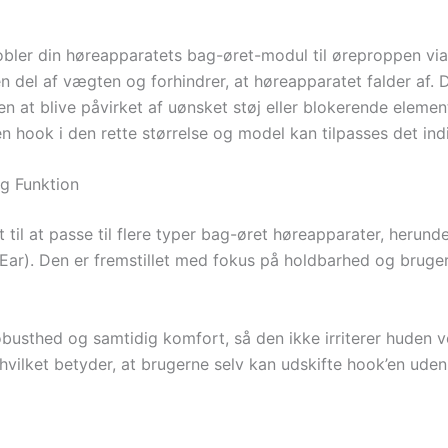
obler din høreapparatets bag-øret-modul til øreproppen via
n del af vægten og forhindrer, at høreapparatet falder af. 
en at blive påvirket af uønsket støj eller blokerende eleme
hook i den rette størrelse og model kan tilpasses det indi
g Funktion
il at passe til flere typer bag-øret høreapparater, herund
ar). Den er fremstillet med fokus på holdbarhed og brugerv
 robusthed og samtidig komfort, så den ikke irriterer huden
vilket betyder, at brugerne selv kan udskifte hook’en uden a