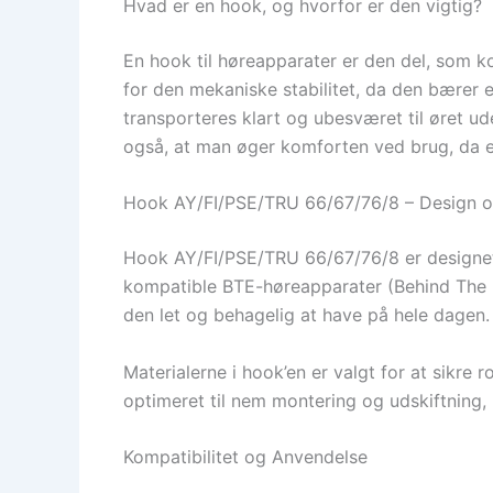
Hvad er en hook, og hvorfor er den vigtig?
En hook til høreapparater er den del, som k
for den mekaniske stabilitet, da den bærer e
transporteres klart og ubesværet til øret ud
også, at man øger komforten ved brug, da en 
Hook AY/FI/PSE/TRU 66/67/76/8 – Design o
Hook AY/FI/PSE/TRU 66/67/76/8 er designet t
kompatible BTE-høreapparater (Behind The E
den let og behagelig at have på hele dagen.
Materialerne i hook’en er valgt for at sikre
optimeret til nem montering og udskiftning, h
Kompatibilitet og Anvendelse