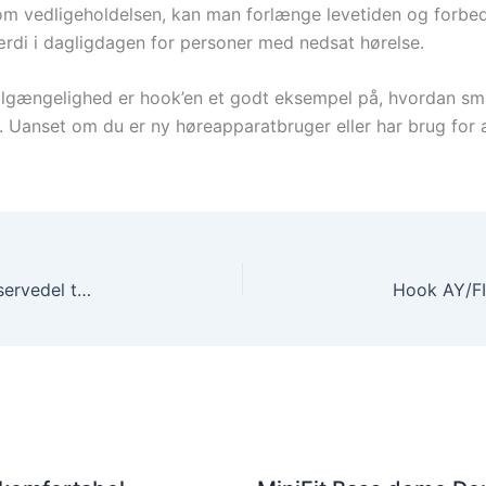
m vedligeholdelsen, kan man forlænge levetiden og forbedr
 værdi i dagligdagen for personer med nedsat hørelse.
tilgængelighed er hook’en et godt eksempel på, hvordan sm
 Uanset om du er ny høreapparatbruger eller har brug for a
Receiver LP 395,00 kr – Eksklusiv og pålidelig reservedel til høreapparat