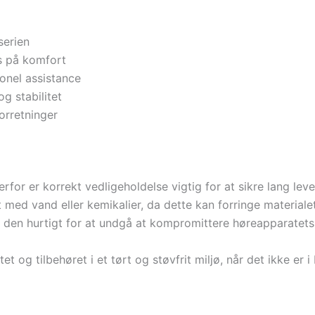
serien
us på komfort
onel assistance
og stabilitet
forretninger
rfor er korrekt vedligeholdelse vigtig for at sikre lang lev
med vand eller kemikalier, da dette kan forringe materiale
fte den hurtigt for at undgå at kompromittere høreapparatets 
og tilbehøret i et tørt og støvfrit miljø, når det ikke er i