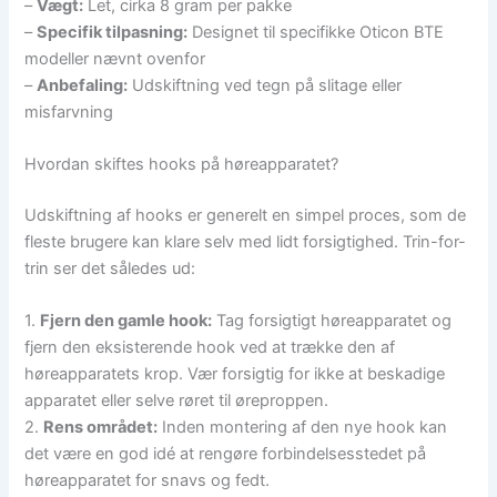
–
Vægt:
Let, cirka 8 gram per pakke
–
Specifik tilpasning:
Designet til specifikke Oticon BTE
modeller nævnt ovenfor
–
Anbefaling:
Udskiftning ved tegn på slitage eller
misfarvning
Hvordan skiftes hooks på høreapparatet?
Udskiftning af hooks er generelt en simpel proces, som de
fleste brugere kan klare selv med lidt forsigtighed. Trin-for-
trin ser det således ud:
1.
Fjern den gamle hook:
Tag forsigtigt høreapparatet og
fjern den eksisterende hook ved at trække den af
høreapparatets krop. Vær forsigtig for ikke at beskadige
apparatet eller selve røret til øreproppen.
2.
Rens området:
Inden montering af den nye hook kan
det være en god idé at rengøre forbindelsesstedet på
høreapparatet for snavs og fedt.