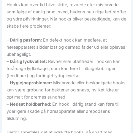
Hooks kan over tid blive slidte, revnede eller misfarvede
som følge af daglig brug, sved, hudens naturlige fedtstoffer
og ydre påvirkninger. Når hooks bliver beskadigede, kan de
skabe flere problemer:
–
Dårlig pasform:
En defekt hook kan medføre, at
høreapparatet sidder løst og dermed falder ud eller opleves
ubehageligt.
–
Dårlig lydkvalitet:
Revner eller utætheder i hooken kan
forårsage lydlækager, som kan føre til tilbagekoblinger
(feedback) og forringet lydoplevelse.
–
Hygiejneproblemer:
Misfarvede eller beskadigede hooks
kan være grobund for bakterier og snavs, hvilket ikke er
optimalt for ørernes sundhed.
–
Nedsat holdbarhed:
En hook i dårlig stand kan føre til
yderligere skade på høreapparatet eller ørepodsens
tilslutning.
Derfor anbefales det at udskifte hooks, så snart man