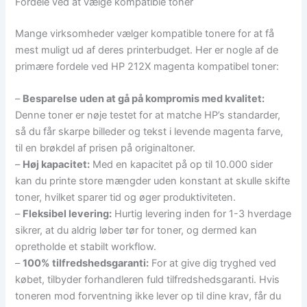
Fordele ved at vælge kompatible toner
Mange virksomheder vælger kompatible tonere for at få
mest muligt ud af deres printerbudget. Her er nogle af de
primære fordele ved HP 212X magenta kompatibel toner:
–
Besparelse uden at gå på kompromis med kvalitet:
Denne toner er nøje testet for at matche HP’s standarder,
så du får skarpe billeder og tekst i levende magenta farve,
til en brøkdel af prisen på originaltoner.
–
Høj kapacitet:
Med en kapacitet på op til 10.000 sider
kan du printe store mængder uden konstant at skulle skifte
toner, hvilket sparer tid og øger produktiviteten.
–
Fleksibel levering:
Hurtig levering inden for 1-3 hverdage
sikrer, at du aldrig løber tør for toner, og dermed kan
opretholde et stabilt workflow.
–
100% tilfredshedsgaranti:
For at give dig tryghed ved
købet, tilbyder forhandleren fuld tilfredshedsgaranti. Hvis
toneren mod forventning ikke lever op til dine krav, får du