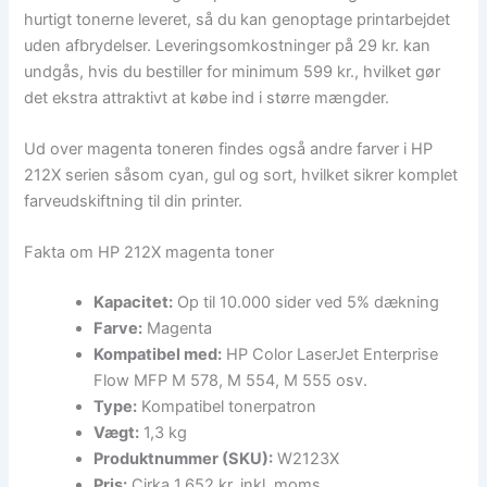
hurtigt tonerne leveret, så du kan genoptage printarbejdet
uden afbrydelser. Leveringsomkostninger på 29 kr. kan
undgås, hvis du bestiller for minimum 599 kr., hvilket gør
det ekstra attraktivt at købe ind i større mængder.
Ud over magenta toneren findes også andre farver i HP
212X serien såsom cyan, gul og sort, hvilket sikrer komplet
farveudskiftning til din printer.
Fakta om HP 212X magenta toner
Kapacitet:
Op til 10.000 sider ved 5% dækning
Farve:
Magenta
Kompatibel med:
HP Color LaserJet Enterprise
Flow MFP M 578, M 554, M 555 osv.
Type:
Kompatibel tonerpatron
Vægt:
1,3 kg
Produktnummer (SKU):
W2123X
Pris:
Cirka 1.652 kr. inkl. moms