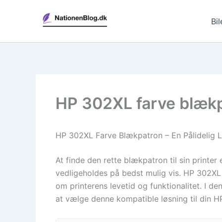
Gå
til
Bil
indholdet
HP 302XL farve blækp
HP 302XL Farve Blækpatron – En Pålidelig Lø
At finde den rette blækpatron til sin printer 
vedligeholdes på bedst mulig vis. HP 302XL f
om printerens levetid og funktionalitet. I de
at vælge denne kompatible løsning til din HP