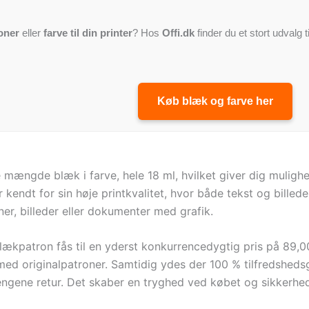
oner
eller
farve til din printer
? Hos
Offi.dk
finder du et stort udvalg t
Køb blæk og farve her
mængde blæk i farve, hele 18 ml, hvilket giver dig mulighed
r kendt for sin høje printkvalitet, hvor både tekst og bille
oner, billeder eller dokumenter med grafik.
patron fås til en yderst konkurrencedygtig pris på 89,00 k
d originalpatroner. Samtidig ydes der 100 % tilfredshedsga
pengene retur. Det skaber en tryghed ved købet og sikkerhed f