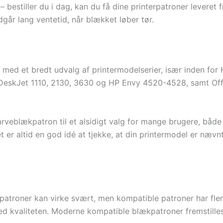
 bestiller du i dag, kan du få dine printerpatroner leveret fr
går lang ventetid, når blækket løber tør.
d et bredt udvalg af printermodelserier, især inden for H
DeskJet 1110, 2130, 3630 og HP Envy 4520-4528, samt Off
veblækpatron til et alsidigt valg for mange brugere, både
t er altid en god idé at tjekke, at din printermodel er nævnt
atroner kan virke svært, men kompatible patroner har flere
 kvaliteten. Moderne kompatible blækpatroner fremstilles m