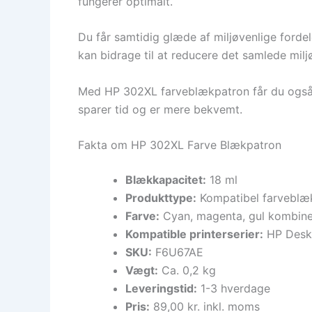
fungerer optimalt.
Du får samtidig glæde af miljøvenlige forde
kan bidrage til at reducere det samlede milj
Med HP 302XL farveblækpatron får du også 
sparer tid og er mere bekvemt.
Fakta om HP 302XL Farve Blækpatron
Blækkapacitet:
18 ml
Produkttype:
Kompatibel farveblæ
Farve:
Cyan, magenta, gul kombiner
Kompatible printerserier:
HP DeskJ
SKU:
F6U67AE
Vægt:
Ca. 0,2 kg
Leveringstid:
1-3 hverdage
Pris:
89,00 kr. inkl. moms