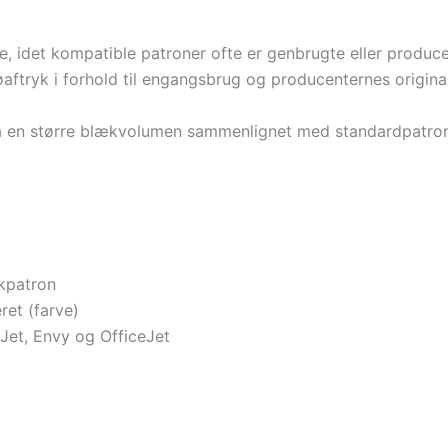
le, idet kompatible patroner ofte er genbrugte eller produ
øaftryk i forhold til engangsbrug og producenternes origina
en større blækvolumen sammenlignet med standardpatroner,
kpatron
et (farve)
et, Envy og OfficeJet