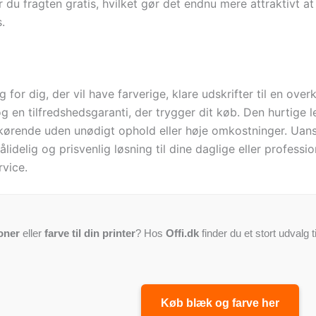
får du fragten gratis, hvilket gør det endnu mere attraktivt
.
for dig, der vil have farverige, klare udskrifter til en ove
 og en tilfredshedsgaranti, der trygger dit køb. Den hurtige
 kørende uden unødigt ophold eller høje omkostninger. Uanset
delig og prisvenlig løsning til dine daglige eller professio
rvice.
oner
eller
farve til din printer
? Hos
Offi.dk
finder du et stort udvalg t
Køb blæk og farve her