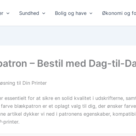
er
Sundhed
Bolig og have
Økonomi og fo
atron – Bestil med Dag-til-D
sning til Din Printer
er essentielt for at sikre en solid kvalitet i udskrifterne, s
arve blækpatron er et oplagt valg til dig, der ønsker farv
nne artikel dykker vi ned i patronens egenskaber, kompatibil
-printer.