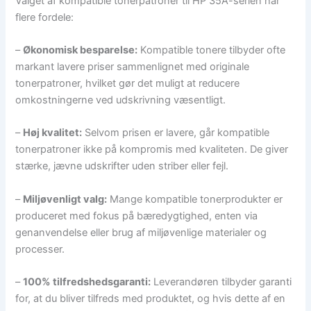
Valget af kompatible tonerpatroner til HP 35A-serien har
flere fordele:
–
Økonomisk besparelse:
Kompatible tonere tilbyder ofte
markant lavere priser sammenlignet med originale
tonerpatroner, hvilket gør det muligt at reducere
omkostningerne ved udskrivning væsentligt.
–
Høj kvalitet:
Selvom prisen er lavere, går kompatible
tonerpatroner ikke på kompromis med kvaliteten. De giver
stærke, jævne udskrifter uden striber eller fejl.
–
Miljøvenligt valg:
Mange kompatible tonerprodukter er
produceret med fokus på bæredygtighed, enten via
genanvendelse eller brug af miljøvenlige materialer og
processer.
–
100% tilfredshedsgaranti:
Leverandøren tilbyder garanti
for, at du bliver tilfreds med produktet, og hvis dette af en