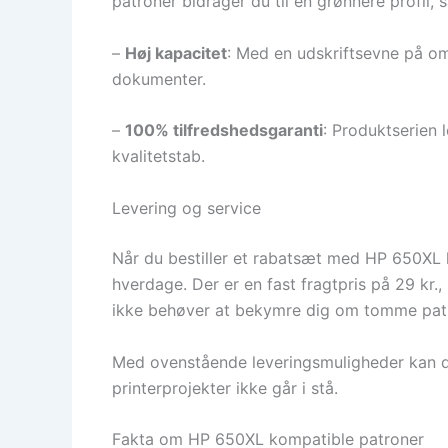
patroner bidrager du til en grønnere profil
–
Høj kapacitet
: Med en udskriftsevne på om
dokumenter.
–
100% tilfredshedsgaranti
: Produktserien 
kvalitetstab.
Levering og service
Når du bestiller et rabatsæt med HP 650XL ko
hverdage. Der er en fast fragtpris på 29 kr.,
ikke behøver at bekymre dig om tomme patron
Med ovenstående leveringsmuligheder kan du 
printerprojekter ikke går i stå.
Fakta om HP 650XL kompatible patroner