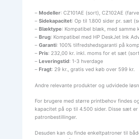
–
Modeller
: CZ101AE (sort), CZ102AE (farve
–
Sidekapacitet
: Op til 1.800 sider pr. sæt (
–
Blæktype
: Kompatibel blæk, med samme kv
–
Brug
: Kompatibel med HP DeskJet Ink Adva
–
Garanti
: 100% tilfredshedsgaranti på komp
–
Pris
: 232,00 kr. inkl. moms for et sæt (sor
–
Leveringstid
: 1-3 hverdage
–
Fragt
: 29 kr., gratis ved køb over 599 kr.
Andre relevante produkter og udvidede løsn
For brugere med større printbehov findes og
kapacitet på op til 4.500 sider. Disse sæt er
patronbestillinger.
Desuden kan du finde enkeltpatroner til båd