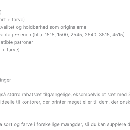
)
sort + farve)
alitet og holdbarhed som originalerne
ntage-serien (bl.a. 1515, 1500, 2545, 2640, 3515, 4515)
atible patroner
t + farve)
inger
så større rabatsæt tilgængelige, eksempelvis et sæt med 3
 ideelle til kontorer, der printer meget eller til dem, der ø
e sort og farve i forskellige mængder, så du kan supplere d