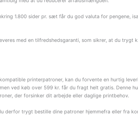
, samtidig med at du reducerer affaldsmængden.
kring 1.800 sider pr. sæt får du god valuta for pengene, i
leveres med en tilfredshedsgaranti, som sikrer, at du trygt k
mpatible printerpatroner, kan du forvente en hurtig leverin
 men ved køb over 599 kr. får du fragt helt gratis. Denne hu
er, der forsinker dit arbejde eller daglige printbehov.
derfor trygt bestille dine patroner hjemmefra eller fra ko