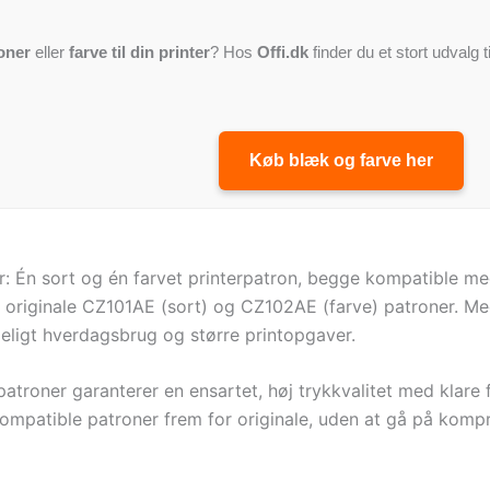
oner
eller
farve til din printer
? Hos
Offi.dk
finder du et stort udvalg t
Køb blæk og farve her
 Én sort og én farvet printerpatron, begge kompatible med
e originale CZ101AE (sort) og CZ102AE (farve) patroner. Med
deligt hverdagsbrug og større printopgaver.
troner garanterer en ensartet, høj trykkvalitet med klare 
ompatible patroner frem for originale, uden at gå på kom