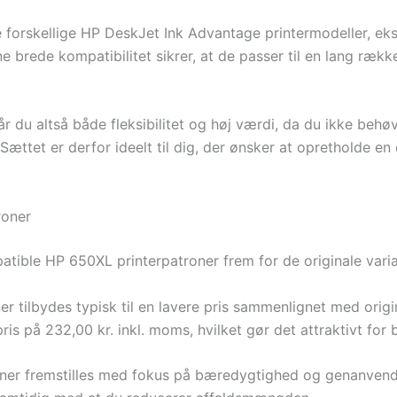
orskellige HP DeskJet Ink Advantage printermodeller, eks
e brede kompatibilitet sikrer, at de passer til en lang ræk
 du altså både fleksibilitet og høj værdi, da du ikke behøv
. Sættet er derfor ideelt til dig, der ønsker at opretholde e
roner
atible HP 650XL printerpatroner frem for de originale varia
ner tilbydes typisk til en lavere pris sammenlignet med ori
pris på 232,00 kr. inkl. moms, hvilket gør det attraktivt fo
ner fremstilles med fokus på bæredygtighed og genanvendel