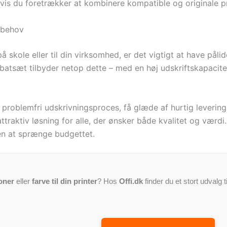
hvis du foretrækker at kombinere kompatible og originale p
ntbehov
skole eller til din virksomhed, er det vigtigt at have påli
atsæt tilbyder netop dette – med en høj udskriftskapacite
 problemfri udskrivningsproces, få glæde af hurtig leverin
traktiv løsning for alle, der ønsker både kvalitet og værdi.
en at sprænge budgettet.
oner
eller
farve til din printer
? Hos
Offi.dk
finder du et stort udvalg t