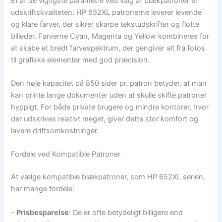
Et af de vigtigste parametre ved valg af blækpatroner er
udskriftskvaliteten. HP 652XL patronerne leverer levende
og klare farver, der sikrer skarpe tekstudskrifter og flotte
billeder. Farverne Cyan, Magenta og Yellow kombineres for
at skabe et bredt farvespektrum, der gengiver alt fra fotos
til grafiske elementer med god præcision.
Den høje kapacitet på 850 sider pr. patron betyder, at man
kan printe lange dokumenter uden at skulle skifte patroner
hyppigt. For både private brugere og mindre kontorer, hvor
der udskrives relativt meget, giver dette stor komfort og
lavere driftsomkostninger.
Fordele ved Kompatible Patroner
At vælge kompatible blækpatroner, som HP 652XL serien,
har mange fordele:
–
Prisbesparelse
: De er ofte betydeligt billigere end