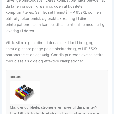
farverige printopgaver. Deres kompatible natur betyder, at
du får en prisvenlig løsning, uden at kvaliteten
kompromitteres. Samlet set fremstår HP 652XL som en
pålidelig, økonomisk og praktisk løsning til dine
printerpatroner, som kan bestilles nemt online med hurtig
levering til døren.
Vil du sikre dig, at din printer altid er klar til brug, og
samtidig spare penge på dit blækforbrug, er HP 652XL
patronerne et oplagt valg. Gør din printeroplevelse bedre
med disse alsidige og effektive blækpatroner.
Reklame
Mangler du
blækpatroner
eller
farve til din printer
?
Hos
Offi.dk
finder du et stort udvalg til skarpe priser –