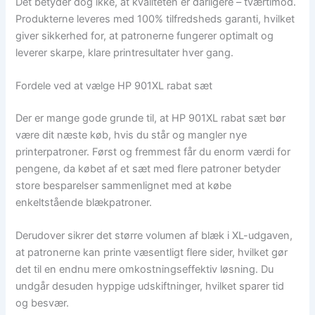
Det betyder dog ikke, at kvaliteten er dårligere – tværtimod.
Produkterne leveres med 100% tilfredsheds garanti, hvilket
giver sikkerhed for, at patronerne fungerer optimalt og
leverer skarpe, klare printresultater hver gang.
Fordele ved at vælge HP 901XL rabat sæt
Der er mange gode grunde til, at HP 901XL rabat sæt bør
være dit næste køb, hvis du står og mangler nye
printerpatroner. Først og fremmest får du enorm værdi for
pengene, da købet af et sæt med flere patroner betyder
store besparelser sammenlignet med at købe
enkeltstående blækpatroner.
Derudover sikrer det større volumen af blæk i XL-udgaven,
at patronerne kan printe væsentligt flere sider, hvilket gør
det til en endnu mere omkostningseffektiv løsning. Du
undgår desuden hyppige udskiftninger, hvilket sparer tid
og besvær.