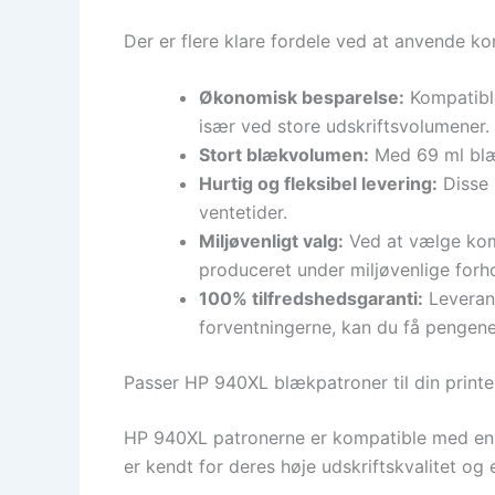
Der er flere klare fordele ved at anvende ko
Økonomisk besparelse:
Kompatible
især ved store udskriftsvolumener.
Stort blækvolumen:
Med 69 ml blæk
Hurtig og fleksibel levering:
Disse 
ventetider.
Miljøvenligt valg:
Ved at vælge komp
produceret under miljøvenlige forh
100% tilfredshedsgaranti:
Leverand
forventningerne, kan du få pengene
Passer HP 940XL blækpatroner til din printe
HP 940XL patronerne er kompatible med en r
er kendt for deres høje udskriftskvalitet og