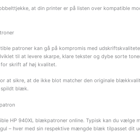
dobbelttjekke, at din printer er på listen over kompatible mo
troner
atible patroner kan gå på kompromis med udskriftskvalitet
let til at levere skarpe, klare tekster og dybe sorte toner
r skrift af høj kvalitet.
r at sikre, at de ikke blot matcher den originale blækkval
 spildt blæk.
patron
tible HP 940XL blækpatroner online. Typisk kan du vælge m
gul – hver med sin respektive mængde blæk tilpasset dit u