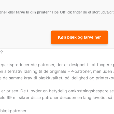
oner
eller
farve til din printer
? Hos
Offi.dk
finder du et stort udvalg t
Køb blæk og farve her
r?
partsproducerede patroner, der er designet til at funger
n alternativ løsning til de originale HP-patroner, men ude
e de samme krav til blækkvalitet, pålidelighed og printerkom
 er prisen. De tilbyder en betydelig omkostningsbesparelse
le 69 ml sikrer disse patroner desuden en lang levetid, så d
 blækpatroner