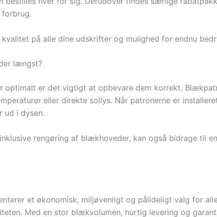
 bestilles hver for sig. Derudover findes særlige rabatpakke
 forbrug.
kvalitet på alle dine udskrifter og mulighed for endnu bedr
lder længst?
r optimalt er det vigtigt at opbevare dem korrekt. Blækpat
eraturer eller direkte sollys. Når patronerne er installere
r ud i dysen.
inklusive rengøring af blækhoveder, kan også bidrage til en
erer et økonomisk, miljøvenligt og pålideligt valg for all
teten. Med en stor blækvolumen, hurtig levering og garanti