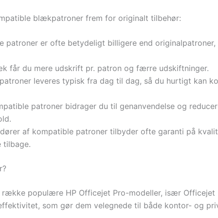
mpatible blækpatroner frem for originalt tilbehør:
 patroner er ofte betydeligt billigere end originalpatroner,
 får du mere udskrift pr. patron og færre udskiftninger.
patroner leveres typisk fra dag til dag, så du hurtigt kan
atible patroner bidrager du til genanvendelse og reducer
old.
ører af kompatible patroner tilbyder ofte garanti på kvalite
 tilbage.
r?
ække populære HP Officejet Pro-modeller, især Officejet 
 effektivitet, som gør dem velegnede til både kontor- og pri