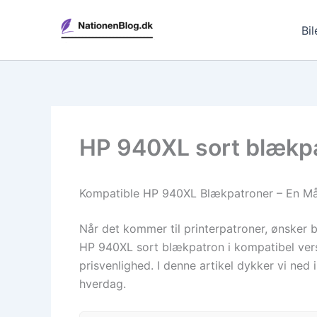
Gå
til
Bil
indholdet
HP 940XL sort blækpat
Kompatible HP 940XL Blækpatroner – En Målr
Når det kommer til printerpatroner, ønsker b
HP 940XL sort blækpatron i kompatibel vers
prisvenlighed. I denne artikel dykker vi ned
hverdag.