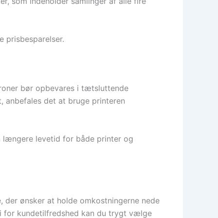
r, som indeholder samlinger af alle fire
e prisbesparelser.
roner bør opbevares i tætsluttende
t, anbefales det at bruge printeren
 længere levetid for både printer og
e, der ønsker at holde omkostningerne nede
 for kundetilfredshed kan du trygt vælge