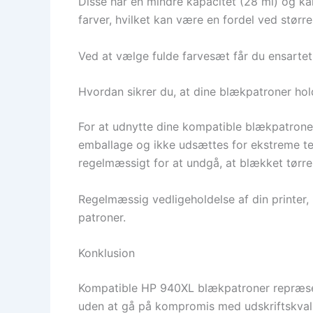
Disse har en mindre kapacitet (28 ml) og kan
farver, hvilket kan være en fordel ved større
Ved at vælge fulde farvesæt får du ensartet 
Hvordan sikrer du, at dine blækpatroner ho
For at udnytte dine kompatible blækpatrone
emballage og ikke udsættes for ekstreme temp
regelmæssigt for at undgå, at blækket tørre
Regelmæssig vedligeholdelse af din printer, 
patroner.
Konklusion
Kompatible HP 940XL blækpatroner repræsent
uden at gå på kompromis med udskriftskvali