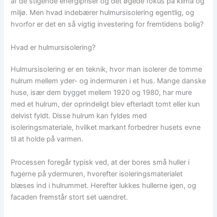
af de stigende energipriser og det øgede fokus på klima og
miljø. Men hvad indebærer hulmursisolering egentlig, og
hvorfor er det en så vigtig investering for fremtidens bolig?
Hvad er hulmursisolering?
Hulmursisolering er en teknik, hvor man isolerer de tomme
hulrum mellem yder- og indermuren i et hus. Mange danske
huse, især dem bygget mellem 1920 og 1980, har mure
med et hulrum, der oprindeligt blev efterladt tomt eller kun
delvist fyldt. Disse hulrum kan fyldes med
isoleringsmateriale, hvilket markant forbedrer husets evne
til at holde på varmen.
Processen foregår typisk ved, at der bores små huller i
fugerne på ydermuren, hvorefter isoleringsmaterialet
blæses ind i hulrummet. Herefter lukkes hullerne igen, og
facaden fremstår stort set uændret.