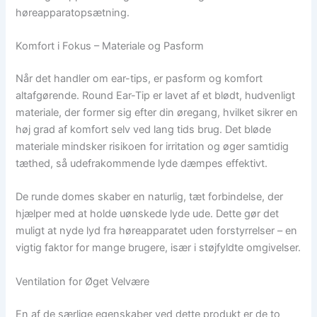
høreapparatopsætning.
Komfort i Fokus – Materiale og Pasform
Når det handler om ear-tips, er pasform og komfort
altafgørende. Round Ear-Tip er lavet af et blødt, hudvenligt
materiale, der former sig efter din øregang, hvilket sikrer en
høj grad af komfort selv ved lang tids brug. Det bløde
materiale mindsker risikoen for irritation og øger samtidig
tæthed, så udefrakommende lyde dæmpes effektivt.
De runde domes skaber en naturlig, tæt forbindelse, der
hjælper med at holde uønskede lyde ude. Dette gør det
muligt at nyde lyd fra høreapparatet uden forstyrrelser – en
vigtig faktor for mange brugere, især i støjfyldte omgivelser.
Ventilation for Øget Velvære
En af de særlige egenskaber ved dette produkt er de to