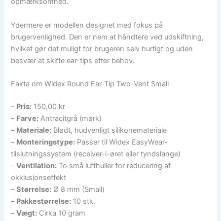
opmærksomhed.
Ydermere er modellen designet med fokus på
brugervenlighed. Den er nem at håndtere ved udskiftning,
hvilket gør det muligt for brugeren selv hurtigt og uden
besvær at skifte ear-tips efter behov.
Fakta om Widex Round Ear-Tip Two-Vent Small
–
Pris:
150,00 kr
–
Farve:
Antracitgrå (mørk)
–
Materiale:
Blødt, hudvenligt silikonemateriale
–
Monteringstype:
Passer til Widex EasyWear-
tilslutningssystem (receiver-i-øret eller tyndslange)
–
Ventilation:
To små lufthuller for reducering af
okklusionseffekt
–
Størrelse:
Ø 8 mm (Small)
–
Pakkestørrelse:
10 stk.
–
Vægt:
Cirka 10 gram