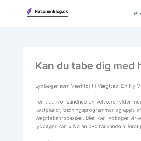
Gå
til
Bil
indholdet
Kan du tabe dig med h
Lydbøger som Værktøj til Vægttab: En Ny V
I en tid, hvor sundhed og velvære fylder m
kostplaner, træningsprogrammer og apps oft
vægttabsprocessen. Men kan lydbøger virkeli
lydbøger kan blive en overraskende allieret 