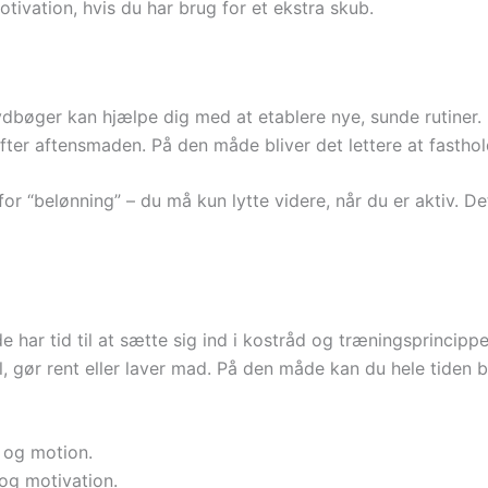
ivation, hvis du har brug for et ekstra skub.
ydbøger kan hjælpe dig med at etablere nye, sunde rutiner. 
 efter aftensmaden. På den måde bliver det lettere at fastho
 “belønning” – du må kun lytte videre, når du er aktiv. D
e har tid til at sætte sig ind i kostråd og træningsprincipp
l, gør rent eller laver mad. På den måde kan du hele tiden b
g og motion.
 og motivation.