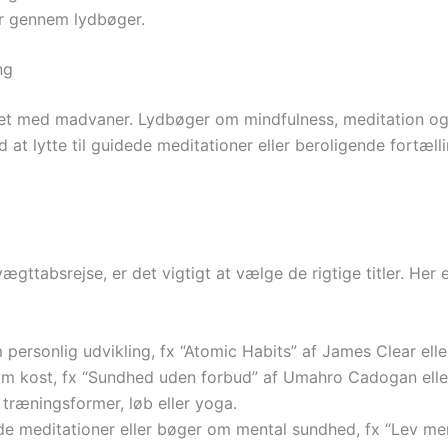
r gennem lydbøger.
ng
ndet med madvaner. Lydbøger om mindfulness, meditation o
 at lytte til guidede meditationer eller beroligende fortæll
vægttabsrejse, er det vigtigt at vælge de rigtige titler. H
personlig udvikling, fx “Atomic Habits” af James Clear ell
 kost, fx “Sundhed uden forbud” af Umahro Cadogan eller “
ræningsformer, løb eller yoga.
e meditationer eller bøger om mental sundhed, fx “Lev mer