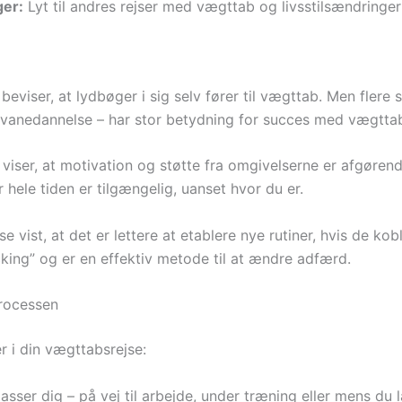
ger:
Lyt til andres rejser med vægttab og livsstilsændringer f
beviser, at lydbøger i sig selv fører til vægttab. Men flere
 vanedannelse – har stor betydning for succes med vægtta
viser, at motivation og støtte fra omgivelserne er afgøren
r hele tiden er tilgængelig, uanset hvor du er.
 vist, at det er lettere at etablere nye rutiner, hvis de 
acking” og er en effektiv metode til at ændre adfærd.
rocessen
r i din vægttabsrejse:
asser dig – på vej til arbejde, under træning eller mens du 