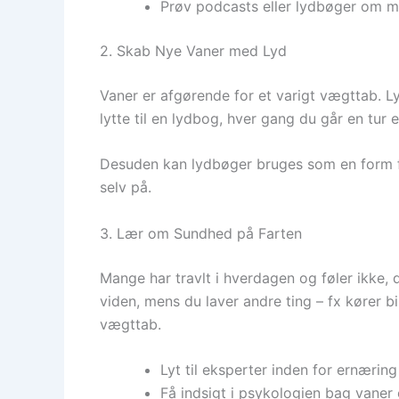
Prøv podcasts eller lydbøger om mot
2. Skab Nye Vaner med Lyd
Vaner er afgørende for et varigt vægttab. L
lytte til en lydbog, hver gang du går en tur
Desuden kan lydbøger bruges som en form for
selv på.
3. Lær om Sundhed på Farten
Mange har travlt i hverdagen og føler ikke, d
viden, mens du laver andre ting – fx kører bi
vægttab.
Lyt til eksperter inden for ernærin
Få indsigt i psykologien bag vaner