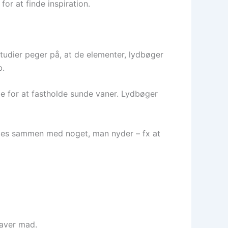
or at finde inspiration.
 studier peger på, at de elementer, lydbøger
b.
de for at fastholde sunde vaner. Lydbøger
kobles sammen med noget, man nyder – fx at
laver mad.