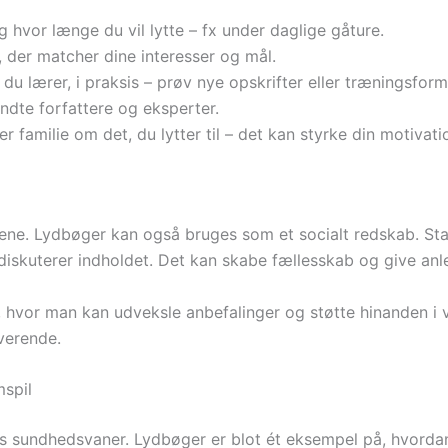
 hvor længe du vil lytte – fx under daglige gåture.
 der matcher dine interesser og mål.
du lærer, i praksis – prøv nye opskrifter eller træningsform
dte forfattere og eksperter.
r familie om det, du lytter til – det kan styrke din motivati
alene. Lydbøger kan også bruges som et socialt redskab. St
diskuterer indholdet. Det kan skabe fællesskab og give anled
a, hvor man kan udveksle anbefalinger og støtte hinanden i
verende.
spil
ores sundhedsvaner. Lydbøger er blot ét eksempel på, hvordan