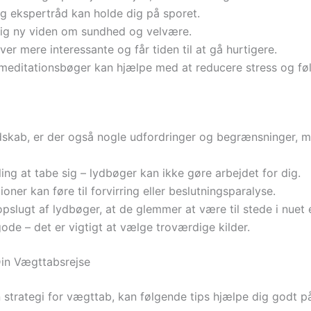
og ekspertråd kan holde dig på sporet.
dig ny viden om sundhed og velvære.
r mere interessante og får tiden til at gå hurtigere.
meditationsbøger kan hjælpe med at reducere stress og fø
dskab, er der også nogle udfordringer og begrænsninger,
ng at tabe sig – lydbøger kan ikke gøre arbejdet for dig.
ner kan føre til forvirring eller beslutningsparalyse.
pslugt af lydbøger, at de glemmer at være til stede i nuet el
gode – det er vigtigt at vælge troværdige kilder.
 Din Vægttabsrejse
 strategi for vægttab, kan følgende tips hjælpe dig godt på