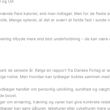
nd og Ud
nde flere kalorier, end man indtager. Men for de fleste er
rolle. Mange oplever, at det er svært at holde fast i sunde r
emlig tilbyde mere end blot underholdning – de kan være en 
rk de seneste år. Ifølge en rapport fra Danske Forlag er an
lige rutine. Men hvordan kan lydbøger kobles sammen me
dbøger handler om personlig udvikling, sundhed og vægttab.
de boost.
er om ernæring, træning og vaner kan give konkrete redskab
bøger kan gøre gåturen, løbeturen eller cykelturen mere und