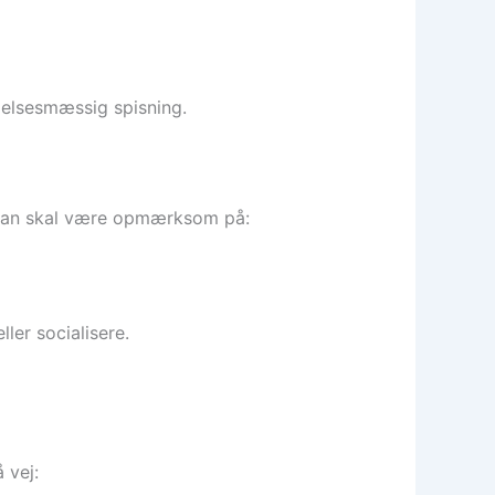
lelsesmæssig spisning.
 man skal være opmærksom på:
ler socialisere.
 vej: