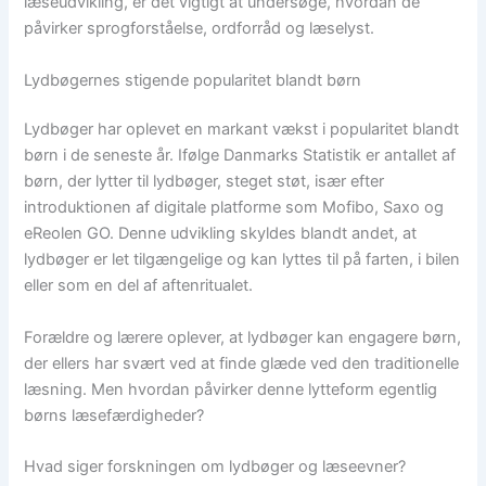
læseudvikling, er det vigtigt at undersøge, hvordan de
påvirker sprogforståelse, ordforråd og læselyst.
Lydbøgernes stigende popularitet blandt børn
Lydbøger har oplevet en markant vækst i popularitet blandt
børn i de seneste år. Ifølge Danmarks Statistik er antallet af
børn, der lytter til lydbøger, steget støt, især efter
introduktionen af digitale platforme som Mofibo, Saxo og
eReolen GO. Denne udvikling skyldes blandt andet, at
lydbøger er let tilgængelige og kan lyttes til på farten, i bilen
eller som en del af aftenritualet.
Forældre og lærere oplever, at lydbøger kan engagere børn,
der ellers har svært ved at finde glæde ved den traditionelle
læsning. Men hvordan påvirker denne lytteform egentlig
børns læsefærdigheder?
Hvad siger forskningen om lydbøger og læseevner?