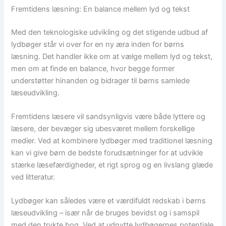
Fremtidens læsning: En balance mellem lyd og tekst
Med den teknologiske udvikling og det stigende udbud af
lydbøger står vi over for en ny æra inden for børns
læsning. Det handler ikke om at vælge mellem lyd og tekst,
men om at finde en balance, hvor begge former
understøtter hinanden og bidrager til børns samlede
læseudvikling.
Fremtidens læsere vil sandsynligvis være både lyttere og
læsere, der bevæger sig ubesværet mellem forskellige
medier. Ved at kombinere lydbøger med traditionel læsning
kan vi give børn de bedste forudsætninger for at udvikle
stærke læsefærdigheder, et rigt sprog og en livslang glæde
ved litteratur.
Lydbøger kan således være et værdifuldt redskab i børns
læseudvikling – især når de bruges bevidst og i samspil
med den trykte bog. Ved at udnytte lydbøgernes potentiale