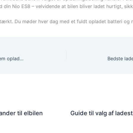
ed din Nio ES8 – velvidende at bilen bliver ladet hurtigt, sik
stærkt. Du møder hver dag med et fuldt opladet batteri og m
Bedste ladestander til BMW i4 M50 – hurtig og nem opladning
nder til elbilen
Guide til valg af ladest