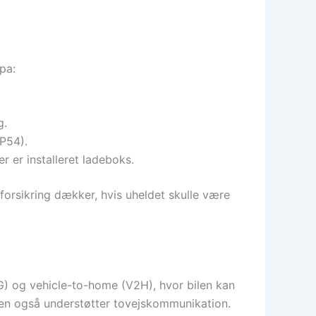
pa:
g.
IP54).
 er installeret ladeboks.
 forsikring dækker, hvis uheldet skulle være
G) og vehicle-to-home (V2H), hvor bilen kan
oksen også understøtter tovejskommunikation.