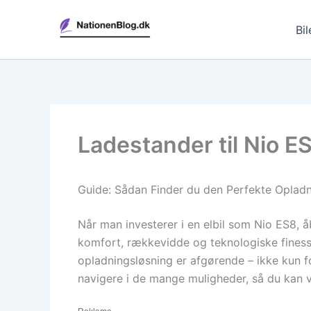
Gå
til
Bil
indholdet
Ladestander til Nio E
Guide: Sådan Finder du den Perfekte Opladni
Når man investerer i en elbil som Nio ES8, å
komfort, rækkevidde og teknologiske finess
opladningsløsning er afgørende – ikke kun
navigere i de mange muligheder, så du kan væ