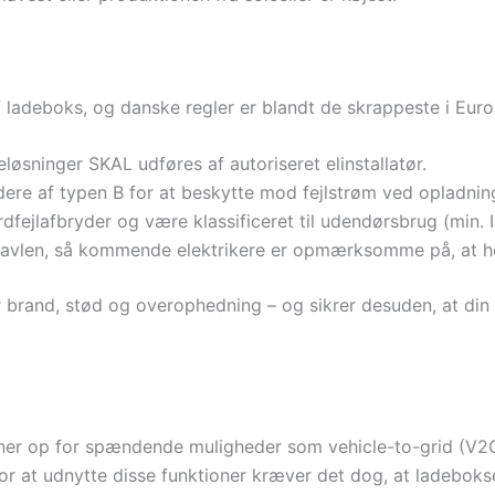
f ladeboks, og danske regler er blandt de skrappeste i Euro
øsninger SKAL udføres af autoriseret elinstallatør.
ydere af typen B for at beskytte mod fejlstrøm ved opladnin
fejlafbryder og være klassificeret til udendørsbrug (min. 
tavlen, så kommende elektrikere er opmærksomme på, at her
or brand, stød og overophedning – og sikrer desuden, at din
åbner op for spændende muligheder som vehicle-to-grid (V2
t. For at udnytte disse funktioner kræver det dog, at ladeb