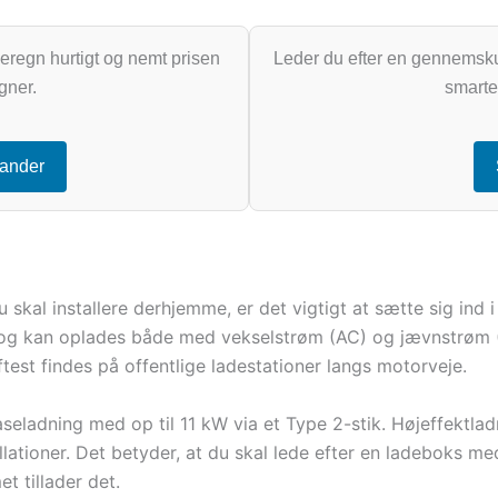
regn hurtigt og nemt prisen
Leder du efter en gennemskue
gner.
smarte 
tander
u skal installere derhjemme, er det vigtigt at sætte sig ind 
i og kan oplades både med vekselstrøm (AC) og jævnstrøm 
ftest findes på offentlige ladestationer langs motorveje.
aseladning med op til 11 kW via et Type 2-stik. Højeffekt
allationer. Det betyder, at du skal lede efter en ladeboks 
et tillader det.