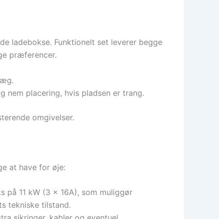
e ladebokse. Funktionelt set leverer begge
ge præferencer.
væg.
 nem placering, hvis pladsen er trang.
isterende omgivelser.
e at have for øje:
oks på 11 kW (3 x 16A), som muliggør
s tekniske tilstand.
stra sikringer, kabler og eventuel