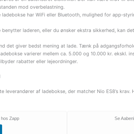
sstanden mod overbelastning.
debokse har WiFi eller Bluetooth, mulighed for app-styring
e benytter laderen, eller du ønsker ekstra sikkerhed, kan d
nd det giver bedst mening at lade. Tænk på adgangsforhol
ladebokse varierer mellem ca. 5.000 og 10.000 kr. ekskl. ins
lbyder rabatter eller lejeordninger.
d
e leverandører af ladebokse, der matcher Nio ES8’s krav. 
r hos Zapp
Se Aabenly