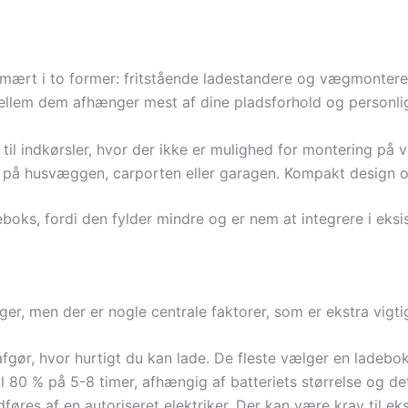
mært i to former: fritstående ladestandere og vægmontered
ellem dem afhænger mest af dine pladsforhold og personli
til indkørsler, hvor der ikke er mulighed for montering på 
 på husvæggen, carporten eller garagen. Kompakt design og
deboks, fordi den fylder mindre og er nem at integrere i eks
er, men der er nogle centrale faktorer, som er ekstra vigtig
 afgør, hvor hurtigt du kan lade. De fleste vælger en ladeb
l 80 % på 5-8 timer, afhængig af batteriets størrelse og det
udføres af en autoriseret elektriker. Der kan være krav til ek