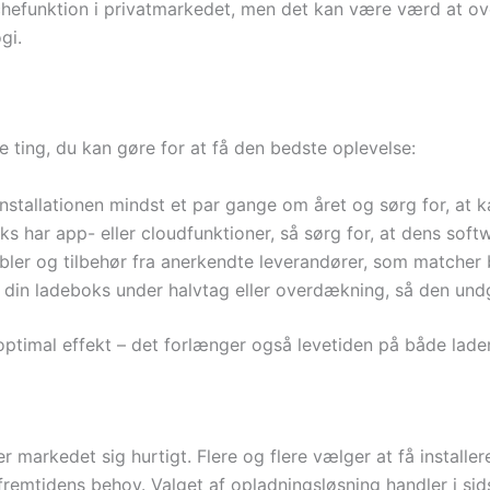
chefunktion i privatmarkedet, men det kan være værd at ov
gi.
ere ting, du kan gøre for at få den bedste oplevelse:
tallationen mindst et par gange om året og sørg for, at kabl
s har app- eller cloudfunktioner, så sørg for, at dens softw
bler og tilbehør fra anerkendte leverandører, som matcher 
 din ladeboks under halvtag eller overdækning, så den und
 optimal effekt – det forlænger også levetiden på både lader
r markedet sig hurtigt. Flere og flere vælger at få installe
 fremtidens behov. Valget af opladningsløsning handler i si