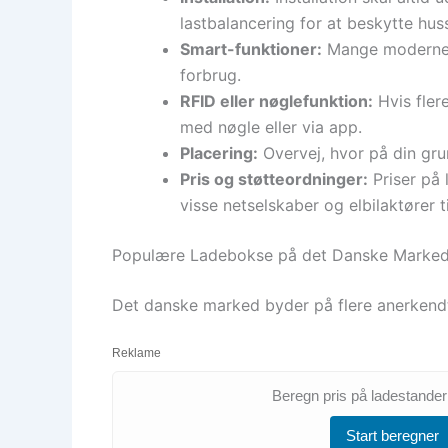
lastbalancering for at beskytte hu
Smart-funktioner:
Mange moderne la
forbrug.
RFID eller nøglefunktion:
Hvis fler
med nøgle eller via app.
Placering:
Overvej, hvor på din gru
Pris og støtteordninger:
Priser på 
visse netselskaber og elbilaktører ti
Populære Ladebokse på det Danske Marke
Det danske marked byder på flere anerkendt
Reklame
Beregn pris på ladestande
Start beregner