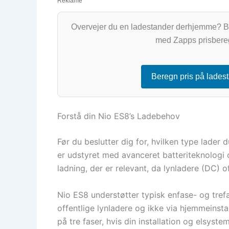
Reklame
Overvejer du en ladestander derhjemme? Be
med Zapps prisbere
Beregn pris på lades
Forstå din Nio ES8’s Ladebehov
Før du beslutter dig for, hvilken type lader d
er udstyret med avanceret batteriteknolog
ladning, der er relevant, da lynladere (DC) o
Nio ES8 understøtter typisk enfase- og tref
offentlige lynladere og ikke via hjemmeinst
på tre faser, hvis din installation og elsystem