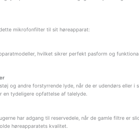
ette mikrofonfilter til sit høreapparat:
apparatmodeller, hvilket sikrer perfekt pasform og funktionali
er
øj og andre forstyrrende lyde, når de er udendørs eller 
r en tydeligere opfattelse af talelyde.
rugerne har adgang til reservedele, når de gamle filtre er sl
lde høreapparatets kvalitet.