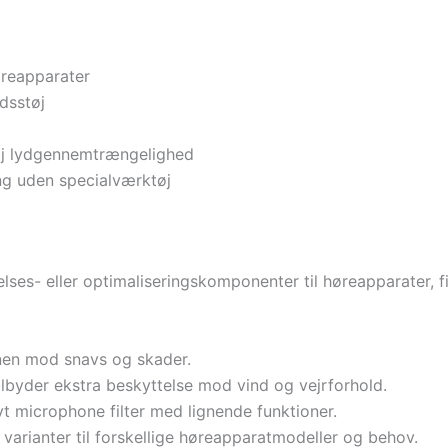
øreapparater
dsstøj
øj lydgennemtrængelighed
g uden specialværktøj
lses- eller optimaliseringskomponenter til høreapparater, fi
nen mod snavs og skader.
lbyder ekstra beskyttelse mod vind og vejrforhold.
vt microphone filter med lignende funktioner.
varianter til forskellige høreapparatmodeller og behov.