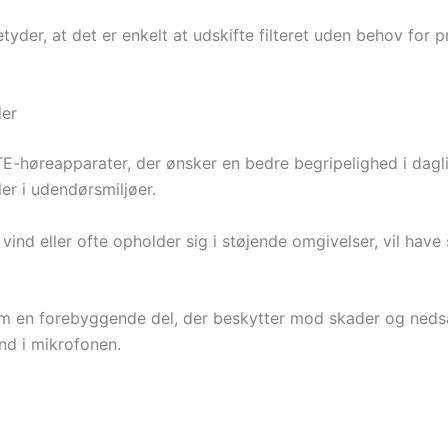
der, at det er enkelt at udskifte filteret uden behov for pr
der
f ITE-høreapparater, der ønsker en bedre begripelighed i da
er i udendørsmiljøer.
nd eller ofte opholder sig i støjende omgivelser, vil have s
m en forebyggende del, der beskytter mod skader og nedsat 
nd i mikrofonen.