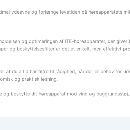
timal ydeevne og forlænge levetiden på høreapparatets mi
igeholdelsen og optimeringen af ITE-høreapparater, der give
r og beskyttelsesfilter er det et enkelt, men effektivt pro
, at du altid har filtre til rådighed, når der er behov for u
onomisk og praktisk løsning.
e og beskytte dit høreapparat mod vind og baggrundsstøj, e
.