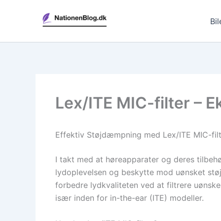
Gå
til
Bil
indholdet
Lex/ITE MIC-filter – Ek
Effektiv Støjdæmpning med Lex/ITE MIC-filt
I takt med at høreapparater og deres tilbe
lydoplevelsen og beskytte mod uønsket støj. 
forbedre lydkvaliteten ved at filtrere uønske
især inden for in-the-ear (ITE) modeller.