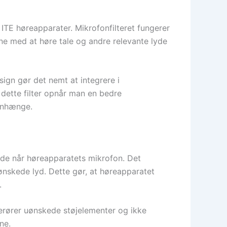
f ITE høreapparater. Mikrofonfilteret fungerer
e med at høre tale og andre relevante lyde
ign gør det nemt at integrere i
 dette filter opnår man en bedre
menhænge.
ør de når høreapparatets mikrofon. Det
ønskede lyd. Dette gør, at høreapparatet
.
n berører uønskede støjelementer og ikke
ne.