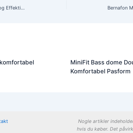
Phonak Wind and Weather Protector – Eksklusiv og Effektiv Beskyttelse
 komfortabel
MiniFit Bass dome Dou
Komfortabel Pasform
takt
Nogle artikler indeholde
hvis du køber. Det påvir