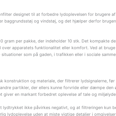
onfilter designet til at forbedre lydoplevelsen for brugere a
baggrundsstøj og vindstøj, og det hjælper derfor brugern
10 gram per pakke, der indeholder 10 stk. Det kompakte des
 over apparatets funktionalitet eller komfort. Ved at bruge
te situationer som på gaden, i trafikken eller i sociale sam
sk konstruktion og materiale, der filtrerer lydsignalerne, f
andre partikler, der ellers kunne forvride eller dæmpe den 
et giver en markant forbedret oplevelse af tale og miljølyde
 at lydtrykket ikke påvirkes negativt, og at filtreringen ku
ig lydoplevelse uden at miste vigtige detaljer i omgivelser