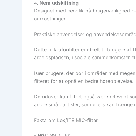
4.
Nem udskiftning
Designet med henblik på brugervenlighed bety
omkostninger.
Praktiske anvendelser og anvendelsesområ
Dette mikrofonfilter er ideelt til brugere a
arbejdspladsen, i sociale sammenkomster ell
Især brugere, der bor i områder med megen vi
filteret for at opnå en bedre høreoplevelse.
Derudover kan filtret også være relevant so
andre små partikler, som ellers kan trænge i
Fakta om Lex/ITE MIC-filter
–
Pris:
89,00 kr