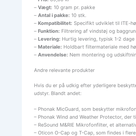
–
Vægt:
10 gram pr. pakke
–
Antal i pakke:
10 stk.
–
Kompatibilitet:
Specifikt udviklet til ITE-h
–
Funktion:
Filtrering af vindstøj og baggrun
–
Levering:
Hurtig levering, typisk 1-2 dage
–
Materiale:
Holdbart filtermateriale med h
–
Anvendelse:
Nem montering og udskiftnin
Andre relevante produkter
Hvis du er på udkig efter yderligere beskytte
udstyr. Blandt andet:
– Phonak MicGuard, som beskytter mikrofo
– Phonak Wind and Weather Protector, der ti
– ReSound M&RIE Mikrofonfilter, et alternati
– Oticon O-Cap og T-Cap, som findes i flere 