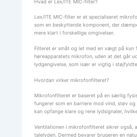
Hvad er Lex/ITE MIC-filter?
Lex/ITE MIC-filter er et specialiseret mikrof
som en beskyttende komponent, der dæmper 
mere klart i forskellige omgivelser.
Filteret er småt og let med en vægt på kun 
høreapparatets mikrofon, uden at det går ud
lydgengivelse, som især er vigtig i støjfyld
Hvordan virker mikrofonfilteret?
Mikrofonfilteret er baseret på en særlig fysi
fungerer som en barriere mod vind, støv og 
kan opfange klare og rene lydsignaler, hvilk
Ventilationen i mikrofonfilteret sikrer også,
talelyden. Dermed bevarer brugeren en naturl