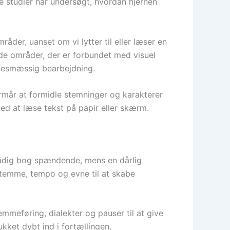
e studier har undersøgt, hvordan hjernen
åder, uanset om vi lytter til eller læser en
 de områder, der er forbundet med visuel
lsesmæssig bearbejdning.
ormår at formidle stemninger og karakterer
d at læse tekst på papir eller skærm.
mådig bog spændende, mens en dårlig
emme, tempo og evne til at skabe
emmeføring, dialekter og pauser til at give
ukket dybt ind i fortællingen.