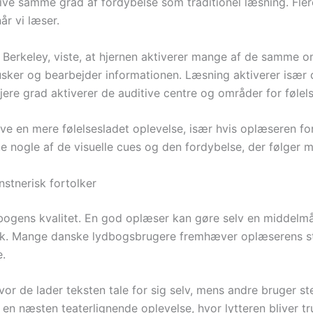
ive samme grad af fordybelse som traditionel læsning. Fler
år vi læser.
 Berkeley, viste, at hjernen aktiverer mange af de samme omr
 husker og bearbejder informationen. Læsning aktiverer især
jere grad aktiverer de auditive centre og områder for føle
ive en mere følelsesladet oplevelse, især hvis oplæseren f
nogle af de visuelle cues og den fordybelse, der følger me
nstnerisk fortolker
ydbogens kvalitet. En god oplæser kan gøre selv en middel
k. Mange danske lydbogsbrugere fremhæver oplæserens st
.
or de lader teksten tale for sig selv, mens andre bruger st
 en næsten teaterlignende oplevelse, hvor lytteren bliver tr