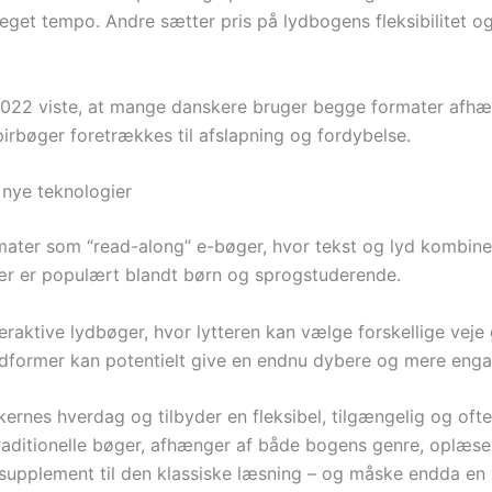
i eget tempo. Andre sætter pris på lydbogens fleksibilitet 
 2022 viste, at mange danskere bruger begge formater afhæ
irbøger foretrækkes til afslapning og fordybelse.
nye teknologier
rmater som “read-along” e-bøger, hvor tekst og lyd kombin
især er populært blandt børn og sprogstuderende.
aktive lydbøger, hvor lytteren kan vælge forskellige veje 
ridformer kan potentielt give en endnu dybere og mere eng
ernes hverdag og tilbyder en fleksibel, tilgængelig og ofte 
aditionelle bøger, afhænger af både bogens genre, oplæse
upplement til den klassiske læsning – og måske endda en vej