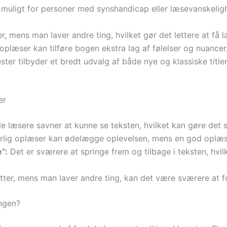
uligt for personer med synshandicap eller læsevanskelighed
r, mens man laver andre ting, hvilket gør det lettere at få 
oplæser kan tilføre bogen ekstra lag af følelser og nuance
er tilbyder et bredt udvalg af både nye og klassiske titler,
er
 læsere savner at kunne se teksten, hvilket kan gøre det s
rlig oplæser kan ødelægge oplevelsen, mens en god oplæse
”:
Det er sværere at springe frem og tilbage i teksten, hvil
ter, mens man laver andre ting, kan det være sværere at fo
ngen?