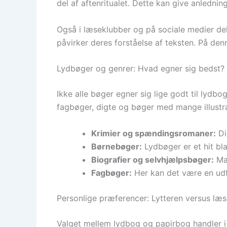
del af aftenritualet. Dette kan give anledn
Også i læseklubber og på sociale medier de
påvirker deres forståelse af teksten. På den
Lydbøger og genrer: Hvad egner sig bedst?
Ikke alle bøger egner sig lige godt til lyd
fagbøger, digte og bøger med mange illustrat
Krimier og spændingsromaner:
Di
Børnebøger:
Lydbøger er et hit bl
Biografier og selvhjælpsbøger:
Man
Fagbøger:
Her kan det være en udfo
Personlige præferencer: Lytteren versus læ
Valget mellem lydbog og papirbog handler i