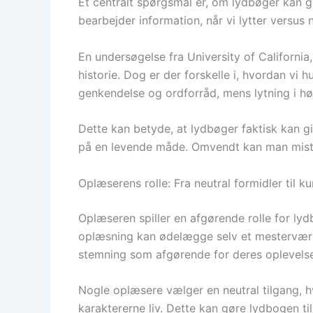
Et centralt spørgsmål er, om lydbøger kan g
bearbejder information, når vi lytter versus n
En undersøgelse fra University of California,
historie. Dog er der forskelle i, hvordan vi
genkendelse og ordforråd, mens lytning i hø
Dette kan betyde, at lydbøger faktisk kan g
på en levende måde. Omvendt kan man miste 
Oplæserens rolle: Fra neutral formidler til ku
Oplæseren spiller en afgørende rolle for l
oplæsning kan ødelægge selv et mestervær
stemning som afgørende for deres oplevelse
Nogle oplæsere vælger en neutral tilgang, hv
karaktererne liv. Dette kan gøre lydbogen til