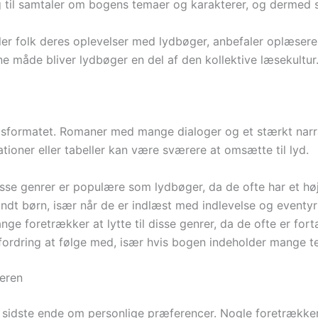
ing til samtaler om bogens temaer og karakterer, og dermed 
ler folk deres oplevelser med lydbøger, anbefaler oplæser
ne måde bliver lydbøger en del af den kollektive læsekultur
bogsformatet. Romaner med mange dialoger og et stærkt narr
ioner eller tabeller kan være sværere at omsætte til lyd.
sse genrer er populære som lydbøger, da de ofte har et h
andt børn, især når de er indlæst med indlevelse og eventyr
ge foretrækker at lytte til disse genrer, da de ofte er forta
rdring at følge med, især hvis bogen indeholder mange tekni
seren
 sidste ende om personlige præferencer. Nogle foretrækker