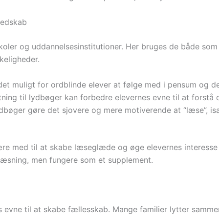
redskab
koler og uddannelsesinstitutioner. Her bruges de både som 
keligheder.
t muligt for ordblinde elever at følge med i pensum og del
ning til lydbøger kan forbedre elevernes evne til at forstå
dbøger gøre det sjovere og mere motiverende at “læse”, isæ
re med til at skabe læseglæde og øge elevernes interesse fo
e læsning, men fungere som et supplement.
 evne til at skabe fællesskab. Mange familier lytter sammen