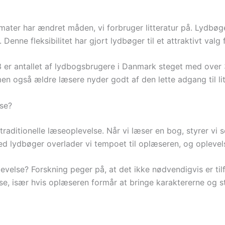
rmater har ændret måden, vi forbruger litteratur på. Lydbøg
ad. Denne fleksibilitet har gjort lydbøger til et attraktivt v
23 er antallet af lydbogsbrugere i Danmark steget med over
men også ældre læsere nyder godt af den lette adgang til lit
æse?
traditionelle læseoplevelse. Når vi læser en bog, styrer vi
ed lydbøger overlader vi tempoet til oplæseren, og oplevels
evelse? Forskning peger på, at det ikke nødvendigvis er tilf
se, især hvis oplæseren formår at bringe karaktererne og st