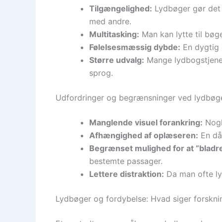
Tilgængelighed:
Lydbøger gør det m
med andre.
Multitasking:
Man kan lytte til bøge
Følelsesmæssig dybde:
En dygtig 
Større udvalg:
Mange lydbogstjenest
sprog.
Udfordringer og begrænsninger ved lydbøg
Manglende visuel forankring:
Nogle
Afhængighed af oplæseren:
En då
Begrænset mulighed for at “bladre
bestemte passager.
Lettere distraktion:
Da man ofte lyt
Lydbøger og fordybelse: Hvad siger forskni