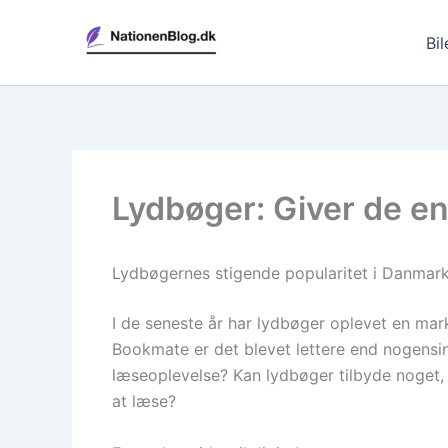
Gå
til
Bil
indholdet
Lydbøger: Giver de e
Lydbøgernes stigende popularitet i Danmar
I de seneste år har lydbøger oplevet en ma
Bookmate er det blevet lettere end nogensind
læseoplevelse? Kan lydbøger tilbyde noget, so
at læse?