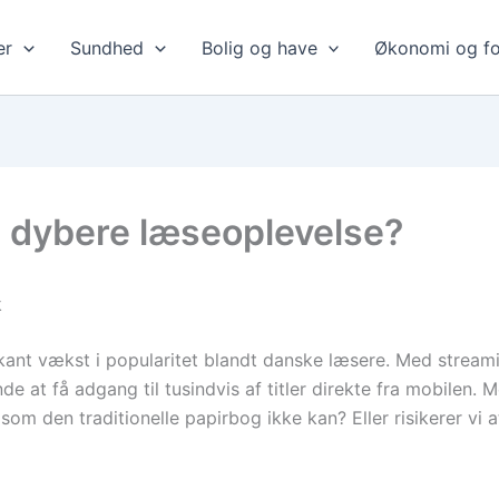
er
Sundhed
Bolig og have
Økonomi og fo
n dybere læseoplevelse?
k
rkant vækst i popularitet blandt danske læsere. Med stre
e at få adgang til tusindvis af titler direkte fra mobilen.
m den traditionelle papirbog ikke kan? Eller risikerer vi at