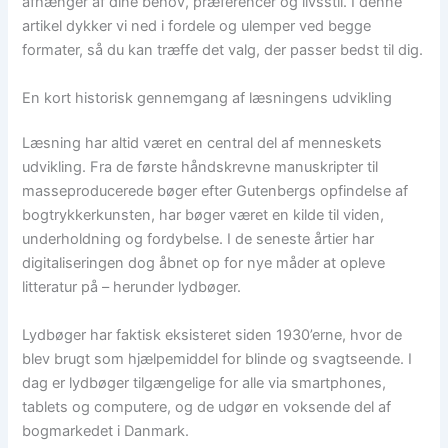
afhænger af dine behov, præferencer og livsstil. I denne
artikel dykker vi ned i fordele og ulemper ved begge
formater, så du kan træffe det valg, der passer bedst til dig.
En kort historisk gennemgang af læsningens udvikling
Læsning har altid været en central del af menneskets
udvikling. Fra de første håndskrevne manuskripter til
masseproducerede bøger efter Gutenbergs opfindelse af
bogtrykkerkunsten, har bøger været en kilde til viden,
underholdning og fordybelse. I de seneste årtier har
digitaliseringen dog åbnet op for nye måder at opleve
litteratur på – herunder lydbøger.
Lydbøger har faktisk eksisteret siden 1930’erne, hvor de
blev brugt som hjælpemiddel for blinde og svagtseende. I
dag er lydbøger tilgængelige for alle via smartphones,
tablets og computere, og de udgør en voksende del af
bogmarkedet i Danmark.