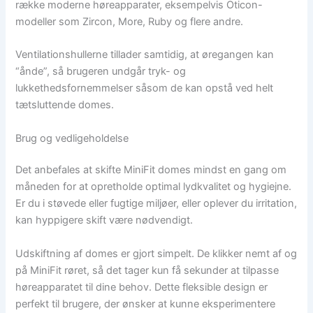
række moderne høreapparater, eksempelvis Oticon-
modeller som Zircon, More, Ruby og flere andre.
Ventilationshullerne tillader samtidig, at øregangen kan
“ånde”, så brugeren undgår tryk- og
lukkethedsfornemmelser såsom de kan opstå ved helt
tætsluttende domes.
Brug og vedligeholdelse
Det anbefales at skifte MiniFit domes mindst en gang om
måneden for at opretholde optimal lydkvalitet og hygiejne.
Er du i støvede eller fugtige miljøer, eller oplever du irritation,
kan hyppigere skift være nødvendigt.
Udskiftning af domes er gjort simpelt. De klikker nemt af og
på MiniFit røret, så det tager kun få sekunder at tilpasse
høreapparatet til dine behov. Dette fleksible design er
perfekt til brugere, der ønsker at kunne eksperimentere