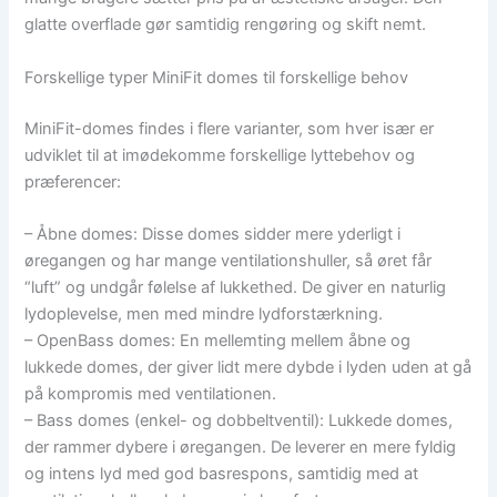
glatte overflade gør samtidig rengøring og skift nemt.
Forskellige typer MiniFit domes til forskellige behov
MiniFit-domes findes i flere varianter, som hver især er
udviklet til at imødekomme forskellige lyttebehov og
præferencer:
– Åbne domes: Disse domes sidder mere yderligt i
øregangen og har mange ventilationshuller, så øret får
“luft” og undgår følelse af lukkethed. De giver en naturlig
lydoplevelse, men med mindre lydforstærkning.
– OpenBass domes: En mellemting mellem åbne og
lukkede domes, der giver lidt mere dybde i lyden uden at gå
på kompromis med ventilationen.
– Bass domes (enkel- og dobbeltventil): Lukkede domes,
der rammer dybere i øregangen. De leverer en mere fyldig
og intens lyd med god basrespons, samtidig med at