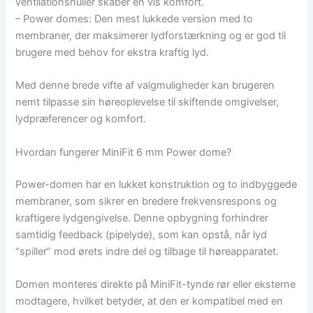
ventilationshuller skaber en vis komfort.
– Power domes: Den mest lukkede version med to
membraner, der maksimerer lydforstærkning og er god til
brugere med behov for ekstra kraftig lyd.
Med denne brede vifte af valgmuligheder kan brugeren
nemt tilpasse sin høreoplevelse til skiftende omgivelser,
lydpræferencer og komfort.
Hvordan fungerer MiniFit 6 mm Power dome?
Power-domen har en lukket konstruktion og to indbyggede
membraner, som sikrer en bredere frekvensrespons og
kraftigere lydgengivelse. Denne opbygning forhindrer
samtidig feedback (pipelyde), som kan opstå, når lyd
“spiller” mod ørets indre del og tilbage til høreapparatet.
Domen monteres direkte på MiniFit-tynde rør eller eksterne
modtagere, hvilket betyder, at den er kompatibel med en