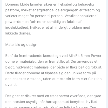
Domens bløde lameller sikrer en fleksibel og behagelig
pasform, hvilket er afgørende, da øregangen er følsom og
varierer meget fra person til person. Ventilationshullerne i
power-domen forhindrer samtidig en følelse af
indelukkethed, hvilket er et almindeligt problem med
lukkede domes.
Materiale og design
Et af de fremtrædende kendetegn ved MiniFit 6 mm Power
dome er materialet, den er fremstillet af. Der anvendes et
blødt, hudvenligt materiale, der både er fleksibelt og robust.
Dette tillader domene at tilpasse sig den unikke form på
den enkeltes ørekanal, uden at miste sin form eller funktion
over tid.
Designet er diskret med en transparent overflade, der gøre
den næsten usynlig, når høreapparatet benyttes, hvilket
mange brugere sætter pris på af æstetiske årsager. Den