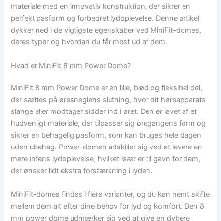
materiale med en innovativ konstruktion, der sikrer en
perfekt pasform og forbedret lydoplevelse. Denne artikel
dykker ned i de vigtigste egenskaber ved MiniFit-domes,
deres typer og hvordan du får mest ud af dem.
Hvad er MiniFit 8 mm Power Dome?
MiniFit 8 mm Power Dome er en lille, blød og fleksibel del,
der sættes på øresneglens slutning, hvor dit høreapparats
slange eller modtager sidder ind i øret. Den er lavet af et
hudvenligt materiale, der tilpasser sig øregangens form og
sikrer en behagelig pasform, som kan bruges hele dagen
uden ubehag. Power-domen adskiller sig ved at levere en
mere intens lydoplevelse, hvilket især er til gavn for dem,
der ønsker lidt ekstra forstærkning i lyden.
MiniFit-domes findes i flere varianter, og du kan nemt skifte
mellem dem alt efter dine behov for lyd og komfort. Den 8
mm power dome udmærker sig ved at give en dybere