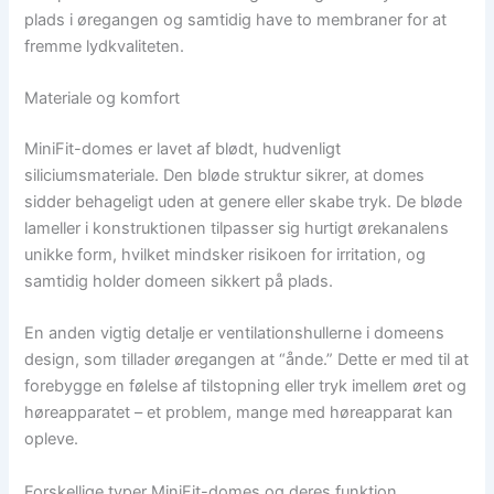
plads i øregangen og samtidig have to membraner for at
fremme lydkvaliteten.
Materiale og komfort
MiniFit-domes er lavet af blødt, hudvenligt
siliciumsmateriale. Den bløde struktur sikrer, at domes
sidder behageligt uden at genere eller skabe tryk. De bløde
lameller i konstruktionen tilpasser sig hurtigt ørekanalens
unikke form, hvilket mindsker risikoen for irritation, og
samtidig holder domeen sikkert på plads.
En anden vigtig detalje er ventilationshullerne i domeens
design, som tillader øregangen at “ånde.” Dette er med til at
forebygge en følelse af tilstopning eller tryk imellem øret og
høreapparatet – et problem, mange med høreapparat kan
opleve.
Forskellige typer MiniFit-domes og deres funktion