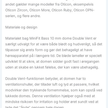
andet gælder mange modeller fra Oticon, eksempelvis
Oticon Zircon, Oticon More, Oticon Ruby, Oticon OPN-
serien, og flere andre.
Materiale og design
Materialet bag MiniFit Bass 10 mm dome Double Vent er
særligt udvalgt for at være både blødt og hudvenligt, så det
tilpasser sig ørets form og gør det behageligt at have
høreapparatet på i længere tid. De bløde lameller er specielt
udviklet til at sikre, at domen sidder godt fast i øregangen
uden at skabe en lukket følelse, der kan være ubehagelig.
Double Vent-funktionen betyder, at domen har to
ventilationshuller, der tillader luft og lyd at passere, hvilket
modvirker den trykkende fornemmelse, som kan opstå ved
lukkede domes. Denne ventilation hjælper også med at
mindske risikoen for irritation og holder øret sundt ved at
lade det “ånde” gennem hele dagen.