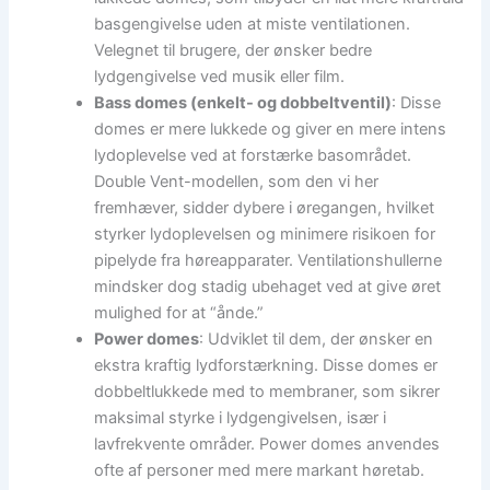
basgengivelse uden at miste ventilationen.
Velegnet til brugere, der ønsker bedre
lydgengivelse ved musik eller film.
Bass domes (enkelt- og dobbeltventil)
: Disse
domes er mere lukkede og giver en mere intens
lydoplevelse ved at forstærke basområdet.
Double Vent-modellen, som den vi her
fremhæver, sidder dybere i øregangen, hvilket
styrker lydoplevelsen og minimere risikoen for
pipelyde fra høreapparater. Ventilationshullerne
mindsker dog stadig ubehaget ved at give øret
mulighed for at “ånde.”
Power domes
: Udviklet til dem, der ønsker en
ekstra kraftig lydforstærkning. Disse domes er
dobbeltlukkede med to membraner, som sikrer
maksimal styrke i lydgengivelsen, især i
lavfrekvente områder. Power domes anvendes
ofte af personer med mere markant høretab.