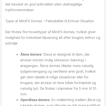
det bevarer en god lydkvalitet uden ubehagelige
trykfornemmelser.
Typer af MiniFit Domes – Fleksibilitet til Enhver Situation
Der findes fire hovedtyper af MiniFit domes, hvilket giver
mulighed for individuel tilpasning alt efter brugers behov og
lydmiljø:
Åbne domes
: Disse er designet til dem, der
ønsker mindst mulig okklusion (lukning) i
øregangen. Åbne domes tillader mere naturlig
lydgennemgang og ventilerer øret godt, hvilket
gør dem ideelle til rolige situationer eller for
brugere, der ønsker at høre både forstærket og
naturlig lyd. De findes i størrelser fra 5 mm til 10
mm.
OpenBass domes
: En mellemting mellem åbne og
lukkede domes, som tilbyder en lidt mere kraftfuld