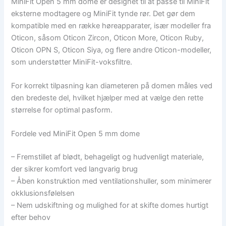
MiniFit Open 5 mm dome er designet til at passe til MiniFit
eksterne modtagere og MiniFit tynde rør. Det gør dem
kompatible med en række høreapparater, især modeller fra
Oticon, såsom Oticon Zircon, Oticon More, Oticon Ruby,
Oticon OPN S, Oticon Siya, og flere andre Oticon-modeller,
som understøtter MiniFit-voksfiltre.
For korrekt tilpasning kan diameteren på domen måles ved
den bredeste del, hvilket hjælper med at vælge den rette
størrelse for optimal pasform.
Fordele ved MiniFit Open 5 mm dome
– Fremstillet af blødt, behageligt og hudvenligt materiale,
der sikrer komfort ved langvarig brug
– Åben konstruktion med ventilationshuller, som minimerer
okklusionsfølelsen
– Nem udskiftning og mulighed for at skifte domes hurtigt
efter behov