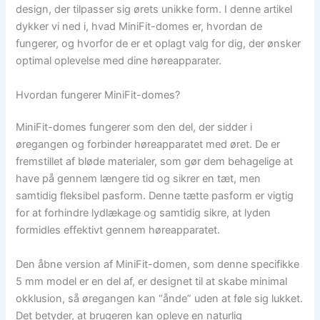
design, der tilpasser sig ørets unikke form. I denne artikel
dykker vi ned i, hvad MiniFit-domes er, hvordan de
fungerer, og hvorfor de er et oplagt valg for dig, der ønsker
optimal oplevelse med dine høreapparater.
Hvordan fungerer MiniFit-domes?
MiniFit-domes fungerer som den del, der sidder i
øregangen og forbinder høreapparatet med øret. De er
fremstillet af bløde materialer, som gør dem behagelige at
have på gennem længere tid og sikrer en tæt, men
samtidig fleksibel pasform. Denne tætte pasform er vigtig
for at forhindre lydlækage og samtidig sikre, at lyden
formidles effektivt gennem høreapparatet.
Den åbne version af MiniFit-domen, som denne specifikke
5 mm model er en del af, er designet til at skabe minimal
okklusion, så øregangen kan “ånde” uden at føle sig lukket.
Det betyder, at brugeren kan opleve en naturlig