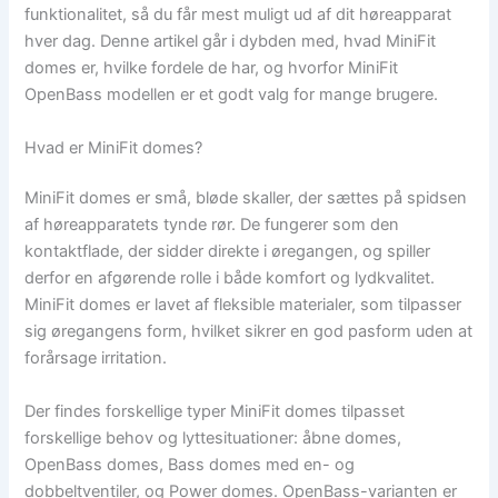
funktionalitet, så du får mest muligt ud af dit høreapparat
hver dag. Denne artikel går i dybden med, hvad MiniFit
domes er, hvilke fordele de har, og hvorfor MiniFit
OpenBass modellen er et godt valg for mange brugere.
Hvad er MiniFit domes?
MiniFit domes er små, bløde skaller, der sættes på spidsen
af høreapparatets tynde rør. De fungerer som den
kontaktflade, der sidder direkte i øregangen, og spiller
derfor en afgørende rolle i både komfort og lydkvalitet.
MiniFit domes er lavet af fleksible materialer, som tilpasser
sig øregangens form, hvilket sikrer en god pasform uden at
forårsage irritation.
Der findes forskellige typer MiniFit domes tilpasset
forskellige behov og lyttesituationer: åbne domes,
OpenBass domes, Bass domes med en- og
dobbeltventiler, og Power domes. OpenBass-varianten er