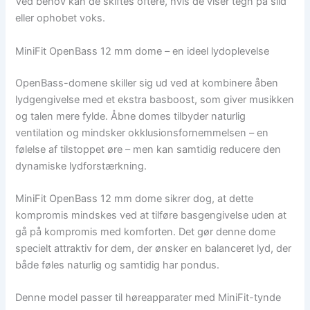
Ved behov kan de skiftes oftere, hvis de viser tegn på slid
eller ophobet voks.
MiniFit OpenBass 12 mm dome – en ideel lydoplevelse
OpenBass-domene skiller sig ud ved at kombinere åben
lydgengivelse med et ekstra basboost, som giver musikken
og talen mere fylde. Åbne domes tilbyder naturlig
ventilation og mindsker okklusionsfornemmelsen – en
følelse af tilstoppet øre – men kan samtidig reducere den
dynamiske lydforstærkning.
MiniFit OpenBass 12 mm dome sikrer dog, at dette
kompromis mindskes ved at tilføre basgengivelse uden at
gå på kompromis med komforten. Det gør denne dome
specielt attraktiv for dem, der ønsker en balanceret lyd, der
både føles naturlig og samtidig har pondus.
Denne model passer til høreapparater med MiniFit-tynde