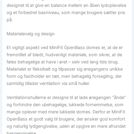
designet til at give en balance mellem en åben lydoplevelse
og et forbedret basniveau, som mange brugere sætter pris
på.
Materialevalg og design
Et vigtigt aspekt ved MiniFit OpenBass domes er, at de er
fremstillet af blødt, hudvenligt materiale, som sikrer, at de
føles behagelige at have i øret – selv ved lang tids brug.
Materialet er fleksibelt og tilpasser sig øregangens unikke
form og fastholder en tæt, men behagelig forsegling, der
samtidig tillader ventilation via små huller.
Ventilationshullerne er designe til at lade øregangen “ånde”
og forhindre den ubehagelige, lukkede fornemmelse, som
mange oplever med mere lukkede domes. Derfor er MiniFit
OpenBass et godt valg til brugere, der ønsker god komfort
og naturlig lydgengivelse, uden at opgive en mere afrundet
basgengivelse.