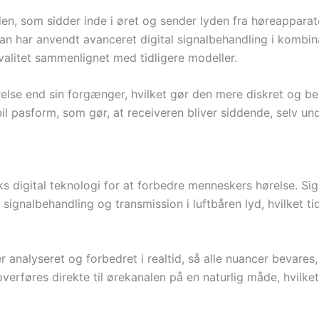
den, som sidder inde i øret og sender lyden fra høreapparat
an har anvendt avanceret digital signalbehandling i kombin
kvalitet sammenlignet med tidligere modeller.
relse end sin forgænger, hvilket gør den mere diskret og be
il pasform, som gør, at receiveren bliver siddende, selv und
 digital teknologi for at forbedre menneskers hørelse. Sig
 signalbehandling og transmission i luftbåren lyd, hvilket ti
er analyseret og forbedret i realtid, så alle nuancer bevares
overføres direkte til ørekanalen på en naturlig måde, hvilke