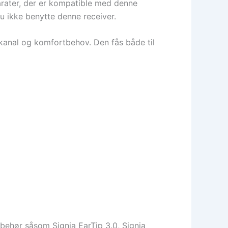
parater, der er kompatible med denne
du ikke benytte denne receiver.
ørekanal og komfortbehov. Den fås både til
lbehør såsom Signia EarTip 3.0, Signia