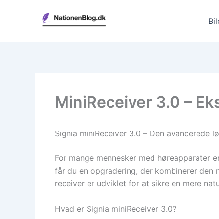
Gå
til
Bil
indholdet
MiniReceiver 3.0 – Eks
Signia miniReceiver 3.0 – Den avancerede lø
For mange mennesker med høreapparater er l
får du en opgradering, der kombinerer den n
receiver er udviklet for at sikre en mere nat
Hvad er Signia miniReceiver 3.0?