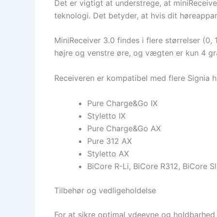
Det er vigtigt at understrege, at miniRecei
teknologi. Det betyder, at hvis dit høreappa
MiniReceiver 3.0 findes i flere størrelser (0
højre og venstre øre, og vægten er kun 4 gra
Receiveren er kompatibel med flere Signia 
Pure Charge&Go IX
Styletto IX
Pure Charge&Go AX
Pure 312 AX
Styletto AX
BiCore R-Li, BiCore R312, BiCore S
Tilbehør og vedligeholdelse
For at sikre optimal ydeevne og holdbarhed 