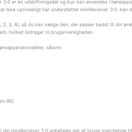
ver 3.0 er en udskiftningsdel og kun kan anvendes i høreap
rat ikke oprindeligt har understøttet miniReceiver 3.0, kan 
, 1, 2, 3, 4), så du kan vælge den, der passer bedst til din 
m, hvilket bidrager til brugervenligheden.
høreapparatmodeller, såsom:
lim RIC
i din miniReceiver 3.0 anbefales det at bruge matchende ti