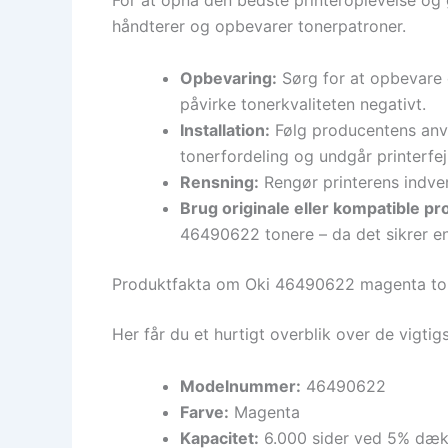
For at opnå den bedste printeroplevelse og gar
håndterer og opbevarer tonerpatroner.
Opbevaring:
Sørg for at opbevare d
påvirke tonerkvaliteten negativt.
Installation:
Følg producentens anvisn
tonerfordeling og undgår printerfejl
Rensning:
Rengør printerens indven
Brug originale eller kompatible pr
46490622 tonere – da det sikrer en 
Produktfakta om Oki 46490622 magenta to
Her får du et hurtigt overblik over de vigti
Modelnummer:
46490622
Farve:
Magenta
Kapacitet:
6.000 sider ved 5% dæk