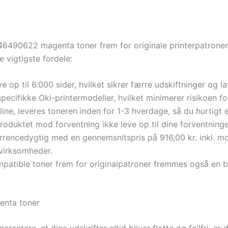
46490622 magenta toner frem for originale printerpatroner
e vigtigste fordele:
 op til 6.000 sider, hvilket sikrer færre udskiftninger og l
specifikke Oki-printermodeller, hvilket minimerer risikoen fo
line, leveres toneren inden for 1-3 hverdage, så du hurtigt 
roduktet mod forventning ikke leve op til dine forventninger,
rrencedygtig med en gennemsnitspris på 916,00 kr. inkl. mo
 virksomheder.
patible toner frem for originalpatroner fremmes også en 
enta toner