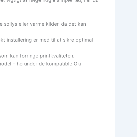
det vigtigt at følge nogle simple råd, når du
 sollys eller varme kilder, da det kan
t installering er med til at sikre optimal
om kan forringe printkvaliteten.
rmodel – herunder de kompatible Oki