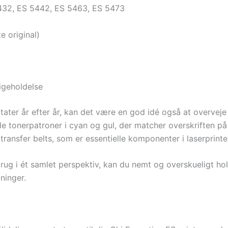
432, ES 5442, ES 5463, ES 5473
e original)
igeholdelse
ultater år efter år, kan det være en god idé også at overvej
 tonerpatroner i cyan og gul, der matcher overskriften på 
ransfer belts, som er essentielle komponenter i laserprinter
brug i ét samlet perspektiv, kan du nemt og overskueligt ho
ninger.