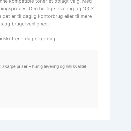
denne kompatible toner et oplagt valg. Med
vningsproces. Den hurtige levering og 100%
det er til daglig kontorbrug eller til mere
is og brugervenlighed.
dskrifter – dag efter dag.
il skarpe priser – hurtig levering og høj kvalitet