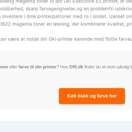
idelig magenta toner til din Oki Executive ES printer, er 
 holdbarhed, skarp farvegengivelse og en problemfri udskri
 investere i dine printerpatroner med ro i sindet. Uanset om 
622 magenta toner en løsning, der kombinerer kvalitet, pr
 kan være at holde din Oki-printer kørende med flotte farveu
oner
eller
farve til din printer
? Hos
Offi.dk
finder du et stort udvalg t
Køb blæk og farve her