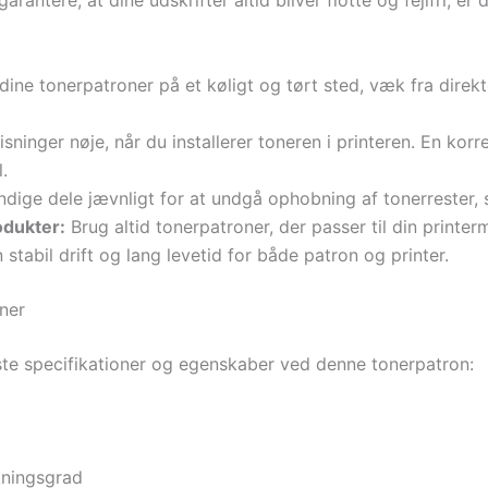
antere, at dine udskrifter altid bliver flotte og fejlfri, er 
ine tonerpatroner på et køligt og tørt sted, væk fra direkte
inger nøje, når du installerer toneren i printeren. En korrek
.
dige dele jævnligt for at undgå ophobning af tonerrester, s
odukter:
Brug altid tonerpatroner, der passer til din printe
stabil drift og lang levetid for både patron og printer.
ner
gste specifikationer og egenskaber ved denne tonerpatron:
ningsgrad