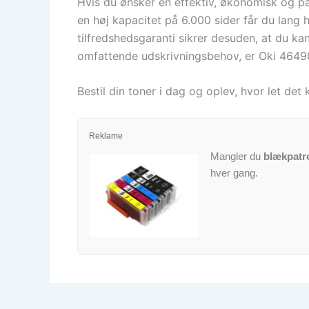
Hvis du ønsker en effektiv, økonomisk og pål
en høj kapacitet på 6.000 sider får du lang
tilfredshedsgaranti sikrer desuden, at du kan
omfattende udskrivningsbehov, er Oki 46490
Bestil din toner i dag og oplev, hvor let det
Reklame
Mangler du
blækpatr
hver gang.