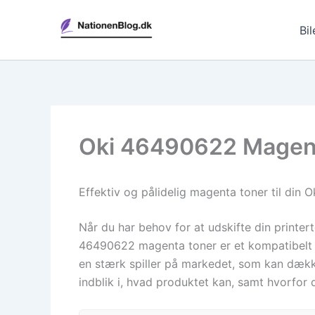
Gå
til
Bil
indholdet
Oki 46490622 Magent
Effektiv og pålidelig magenta toner til din O
Når du har behov for at udskifte din printert
46490622 magenta toner er et kompatibelt al
en stærk spiller på markedet, som kan dæk
indblik i, hvad produktet kan, samt hvorfor d