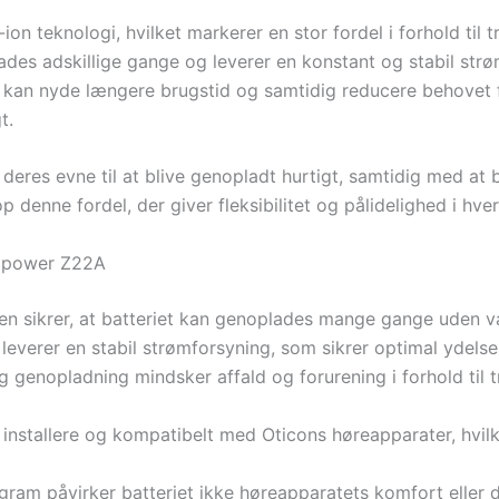
on teknologi, hvilket markerer en stor fordel i forhold til t
ades adskillige gange og leverer en konstant og stabil strø
 kan nyde længere brugstid og samtidig reducere behovet fo
t.
r deres evne til at blive genopladt hurtigt, samtidig med at
enne fordel, der giver fleksibilitet og pålidelighed i hve
nipower Z22A
en sikrer, at batteriet kan genoplades mange gange uden væ
 leverer en stabil strømforsyning, som sikrer optimal ydels
enopladning mindsker affald og forurening i forhold til tr
t installere og kompatibelt med Oticons høreapparater, hvilk
am påvirker batteriet ikke høreapparatets komfort eller d