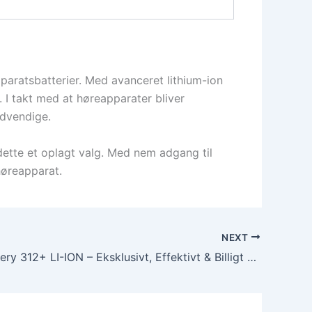
aratsbatterier. Med avanceret lithium-ion
 I takt med at høreapparater bliver
ødvendige.
 dette et oplagt valg. Med nem adgang til
høreapparat.
NEXT
Oticon Battery 312+ LI-ION – Eksklusivt, Effektivt & Billigt køb