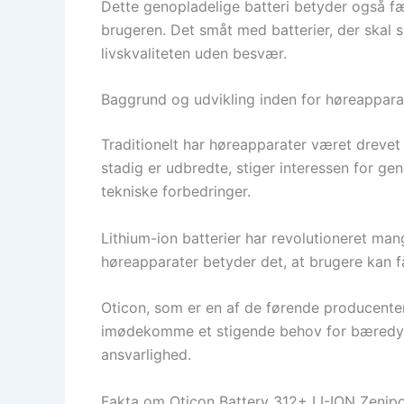
Dette genopladelige batteri betyder også fæ
brugeren. Det småt med batterier, der skal s
livskvaliteten uden besvær.
Baggrund og udvikling inden for høreappara
Traditionelt har høreapparater været drevet 
stadig er udbredte, stiger interessen for ge
tekniske forbedringer.
Lithium-ion batterier har revolutioneret ma
høreapparater betyder det, at brugere kan f
Oticon, som er en af de førende producenter
imødekomme et stigende behov for bæredygt
ansvarlighed.
Fakta om Oticon Battery 312+ LI-ION Zeni