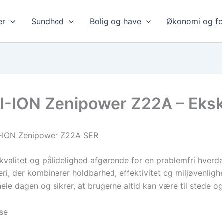
er
Sundhed
Bolig og have
Økonomi og fo
I-ION Zenipower Z22A – Eksklu
 LI-ION Zenipower Z22A SER
 kvalitet og pålidelighed afgørende for en problemfri hver
i, der kombinerer holdbarhed, effektivitet og miljøvenlighe
m hele dagen og sikrer, at brugerne altid kan være til stede o
lse