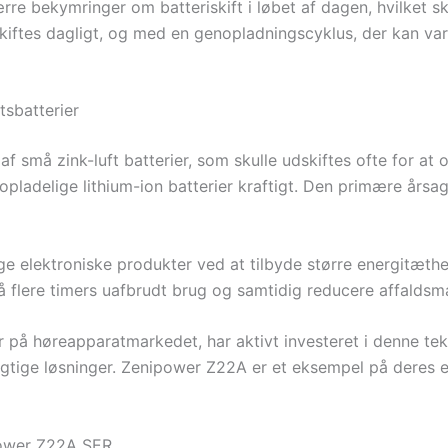
rre bekymringer om batteriskift i løbet af dagen, hvilket 
kiftes dagligt, og med en genopladningscyklus, der kan vare 
tsbatterier
af små zink-luft batterier, som skulle udskiftes ofte for at
nopladelige lithium-ion batterier kraftigt. Den primære års
nge elektroniske produkter ved at tilbyde større energitæth
å flere timers uafbrudt brug og samtidig reducere affalds
 på høreapparatmarkedet, har aktivt investeret i denne tek
ige løsninger. Zenipower Z22A er et eksempel på deres 
power Z22A SER