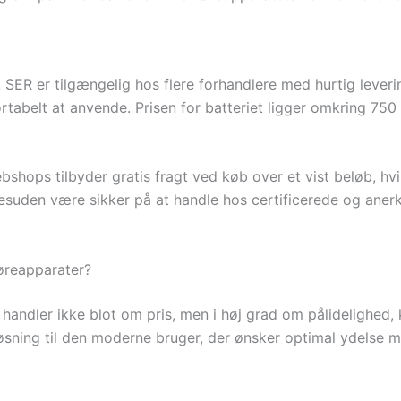
ER er tilgængelig hos flere forhandlere med hurtig levering
abelt at anvende. Prisen for batteriet ligger omkring 750 kr
ops tilbyder gratis fragt ved køb over et vist beløb, hvil
suden være sikker på at handle hos certificerede og anerke
øreapparater?
t handler ikke blot om pris, men i høj grad om pålidelighed,
løsning til den moderne bruger, der ønsker optimal ydelse