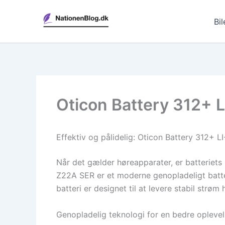
Gå
til
Bil
indholdet
Oticon Battery 312+ L
Effektiv og pålidelig: Oticon Battery 312+
Når det gælder høreapparater, er batteriets
Z22A SER er et moderne genopladeligt batter
batteri er designet til at levere stabil strø
Genopladelig teknologi for en bedre opleve