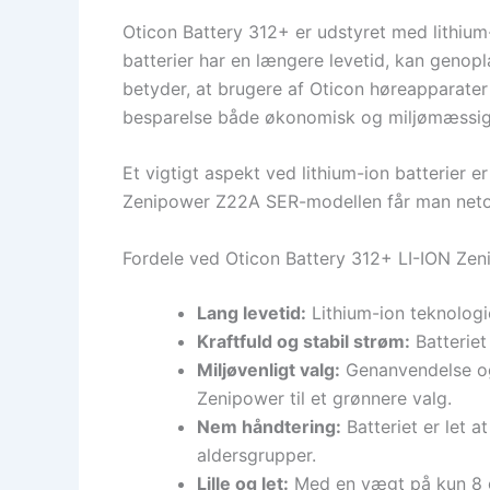
Oticon Battery 312+ er udstyret med lithium-i
batterier har en længere levetid, kan genopl
betyder, at brugere af Oticon høreapparater
besparelse både økonomisk og miljømæssig
Et vigtigt aspekt ved lithium-ion batterier e
Zenipower Z22A SER-modellen får man netop d
Fordele ved Oticon Battery 312+ LI-ION Ze
Lang levetid:
Lithium-ion teknologi
Kraftfuld og stabil strøm:
Batteriet
Miljøvenligt valg:
Genanvendelse og g
Zenipower til et grønnere valg.
Nem håndtering:
Batteriet er let a
aldersgrupper.
Lille og let:
Med en vægt på kun 8 gr