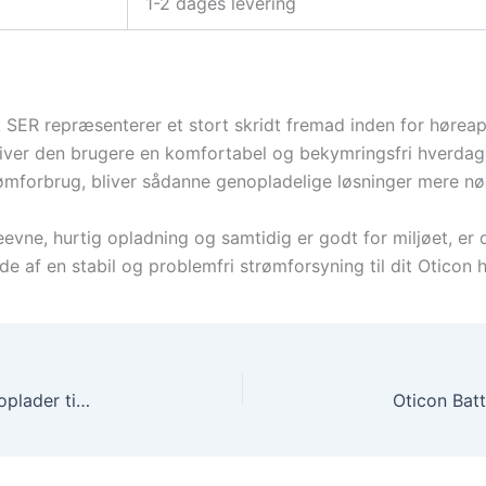
1-2 dages levering
SER repræsenterer et stort skridt fremad inden for høreapp
 giver den brugere en komfortabel og bekymringsfri hverdag.
rømforbrug, bliver sådanne genopladelige løsninger mere n
deevne, hurtig opladning og samtidig er godt for miljøet, er
de af en stabil og problemfri strømforsyning til dit Oticon 
Widex SmartRIC Charger – Eksklusiv og effektiv oplader til høreapparater