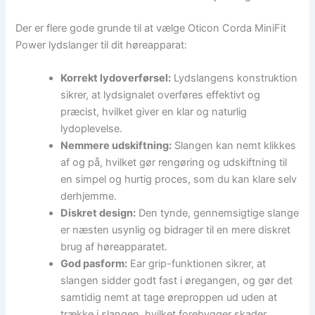
Der er flere gode grunde til at vælge Oticon Corda MiniFit
Power lydslanger til dit høreapparat:
Korrekt lydoverførsel:
Lydslangens konstruktion
sikrer, at lydsignalet overføres effektivt og
præcist, hvilket giver en klar og naturlig
lydoplevelse.
Nemmere udskiftning:
Slangen kan nemt klikkes
af og på, hvilket gør rengøring og udskiftning til
en simpel og hurtig proces, som du kan klare selv
derhjemme.
Diskret design:
Den tynde, gennemsigtige slange
er næsten usynlig og bidrager til en mere diskret
brug af høreapparatet.
God pasform:
Ear grip-funktionen sikrer, at
slangen sidder godt fast i øregangen, og gør det
samtidig nemt at tage øreproppen ud uden at
trække i slangen, hvilket forebygger skader.